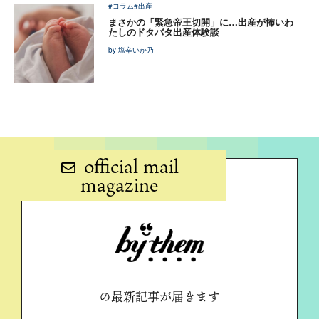
#コラム
#出産
まさかの「緊急帝王切開」に…出産が怖いわ
たしのドタバタ出産体験談
by 塩辛いか乃
official mail
magazine
の最新記事が届きます