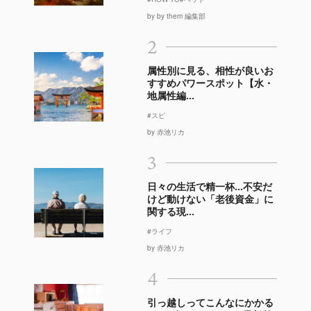
by by them 編集部
2
属性別に見る、相性が良いお
すすめパワースポット【水・
地属性編...
#スピ
by 赤池リカ
3
日々の生活で精一杯…不安だ
けど動けない「老後資金」に
関する現...
#ライフ
by 赤池リカ
4
引っ越しってこんなにかかる