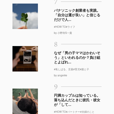
7
パナソニック創業者も実践。
「自分は運が良い」と信じる
だけで人...
#HOW TO
#ライフ
by 小野寺S一貴
8
なぜ「男の子ママはかわいそ
う」といわれるのか？負け組
とよばれ...
#私しばる、言葉
#育児
#親と子
by angerire
9
円満カップルは知っている。
落ち込んだときに彼氏・彼女
が「して...
#HOW TO
#パートナー
#夫婦のこと