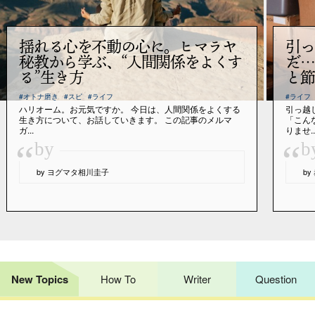
揺れる心を不動の心に。ヒマラヤ
引っ
秘教から学ぶ、“人間関係をよくす
だ…
る”生き方
と節
#オトナ磨き
#スピ
#ライフ
#ライフ
ハリオーム。お元気ですか。 今日は、人間関係をよくする
引っ越
生き方について、お話していきます。 この記事のメルマ
「こん
ガ...
りませ..
“
“
by
b
by ヨグマタ相川圭子
b
New Topics
How To
Writer
Question