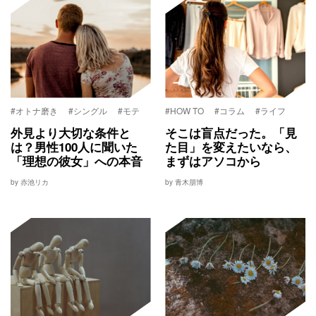
#オトナ磨き
#シングル
#モテ
#HOW TO
#コラム
#ライフ
外見より大切な条件と
そこは盲点だった。「見
は？男性100人に聞いた
た目」を変えたいなら、
「理想の彼女」への本音
まずはアソコから
by 赤池リカ
by 青木朋博