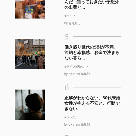
んだ…知っておきたい予想外
の出費と...
#ライフ
by 赤池リカ
5
働き盛り世代の5割が不満。
節約と幸福感、お金で決まら
ない暮ら...
#ライフ
#家のこと
by by them 編集部
6
正解がわからない。30代未婚
女性が抱える不安と、行動で
きない...
#シングル
by by them 編集部