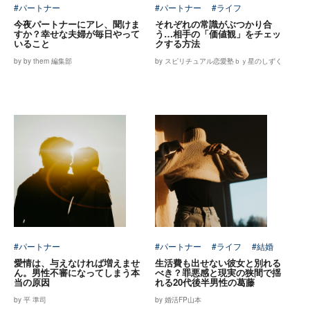
#パートナー
#パートナー
#ライフ
今夜パートナーにアレ、聞けま
それぞれの常識がぶつかり合
すか？幸せな夫婦が毎日やって
う…相手の「価値観」をチェッ
いること
クする方法
by by them 編集部
by スピリチュアル恋愛塾ｂｙ星のしずく
#パートナー
#パートナー
#ライフ
#結婚
愛情は、与えなければ増えませ
生活費も出せない彼女と別れる
ん。男性不審になってしまう本
べき？罪悪感と現実の狭間で揺
当の原因
れる20代後半男性の葛藤
by 平 準司
by 婚活FP山本