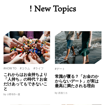
! New Topics
#HOW TO
#コラム
#ライフ
#デート
これからはお金持ちより
常識が覆る？「お金のか
「人持ち」の時代？お金
からないデート」が実は
だけあってもできないこ
最高に満たされる理由
と
by 赤池リカ
by 小野寺S一貴