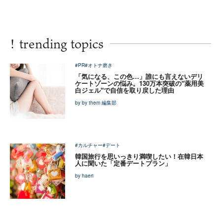
!
trending topics
#PR
#オトナ磨き
「気になる、この色…」誰にも言えないデリ
ケートゾーンの悩み。130万本突破の"薬用美
白ジェル"で自信を取り戻した理由
by by them 編集部
#カルチャー
#デート
韓国旅行を思いっきり満喫したい！在韓日本
人に聞いた「定番デートプラン」
by haeri