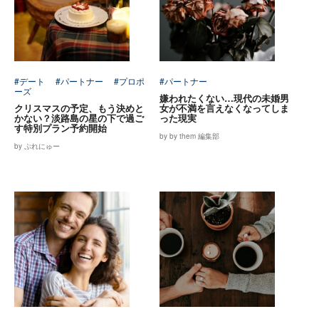
#デート
#パートナー
#プロポ
#パートナー
ーズ
嫌われたくない…現代の未婚男
クリスマスの予定、もう決めと
女が不満を言えなくなってしま
かない？淡路島の星の下で過ご
った現実
す特別プラン予約開始
by by them 編集部
by ぷれにゅー