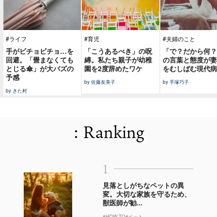
#ライフ
#育児
#夫婦のこと
手がビチョビチョ…を
「こうあるべき」の呪
「で？だから何？
回避。「畳まなくても
縛。私たち親子が幼稚
の言葉と態度が妻
とじる傘」が大バズの
園を2度辞めたワケ
をむしばむ現代病
予感
by 佐藤友美子
by 手塚巧子
by きた村
: Ranking
1
見落としがちなペットの異
変。大切な家族を守るため、
獣医師が勧...
#HOW TO
#ペット