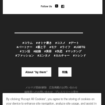
Follow Us
#コラム
#オトナ磨き
#コスメ
#デート
#パートナー
#親と子
#モテ
#ライフ
#LGBTQ
#コン活
#結婚
#美容
#失恋
#マッチング
#ファッション
#エンタメ
#カルチャー
#トレンド
About “by them”
特集
メルマガ登録/解除
広告掲載のお問い合わせ
編集部へのお問い合わせ
プレスリリース受付
メディア利用規約
By clicking “Accept All Cookies”, you agree to the storing of cookies on
your device to enhance site navigation, analyze site usage, and assist in