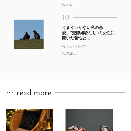
by chito
10
うまくいかない私の恋
愛。“交際経験なし”の女性に
聞いた苦悩と...
#シングル
#ライフ
by 赤池リカ
…
read more