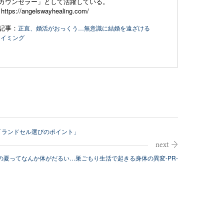
カウンセラー」として活躍している。
：
https://angelswayhealing.com/
記事：
正直、婚活がおっくう…無意識に結婚を遠ざける
タイミング
「ランドセル選びのポイント」
の夏ってなんか体がだるい…巣ごもり生活で起きる身体の異変-PR-