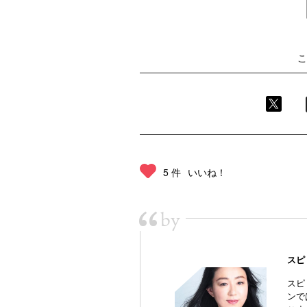
こ
5 件
いいね！
“
by
スピ
スピ
ンで