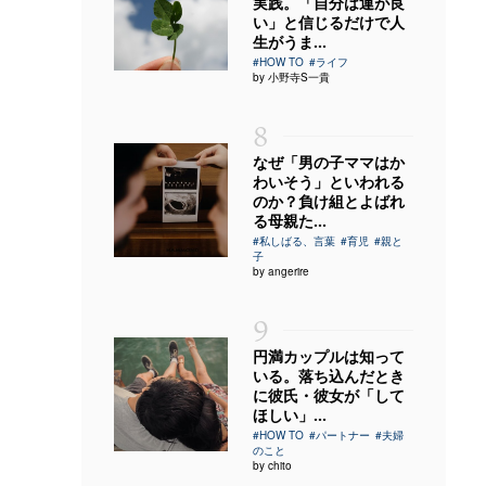
実践。「自分は運が良
い」と信じるだけで人
生がうま...
#HOW TO
#ライフ
by 小野寺S一貴
8
なぜ「男の子ママはか
わいそう」といわれる
のか？負け組とよばれ
る母親た...
#私しばる、言葉
#育児
#親と
子
by angerire
9
円満カップルは知って
いる。落ち込んだとき
に彼氏・彼女が「して
ほしい」...
#HOW TO
#パートナー
#夫婦
のこと
by chito