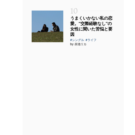
10
うまくいかない私の恋
愛。“交際経験なし”の
女性に聞いた苦悩と要
因
#シングル
#ライフ
by 赤池リカ