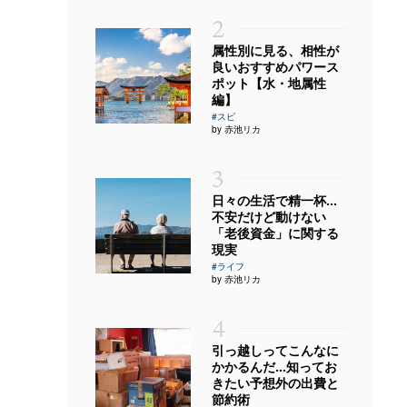
2
属性別に見る、相性が
良いおすすめパワース
ポット【水・地属性
編】
#スピ
by 赤池リカ
3
日々の生活で精一杯…
不安だけど動けない
「老後資金」に関する
現実
#ライフ
by 赤池リカ
4
引っ越しってこんなに
かかるんだ…知ってお
きたい予想外の出費と
節約術