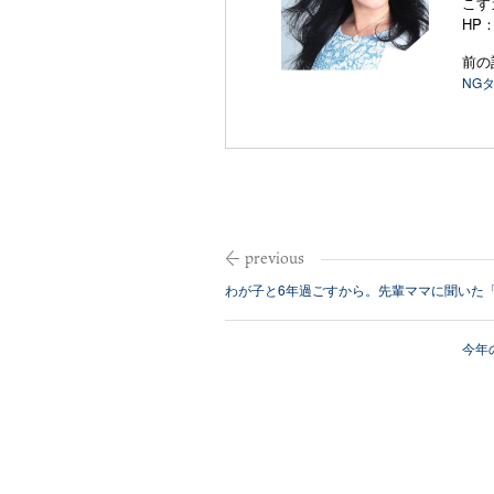
こす
HP
前の
NG
わが子と6年過ごすから。先輩ママに聞いた
今年