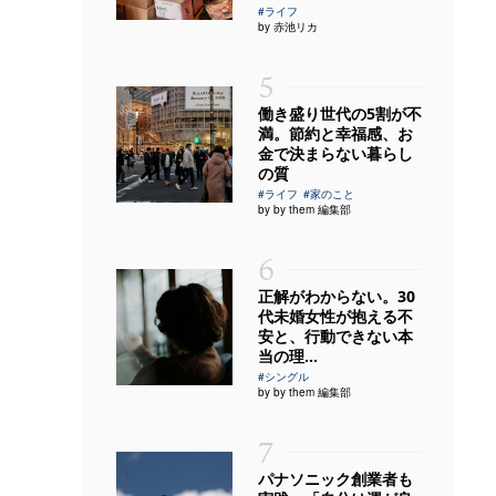
#ライフ
by 赤池リカ
5
働き盛り世代の5割が不
満。節約と幸福感、お
金で決まらない暮らし
の質
#ライフ
#家のこと
by by them 編集部
6
正解がわからない。30
代未婚女性が抱える不
安と、行動できない本
当の理...
#シングル
by by them 編集部
7
パナソニック創業者も