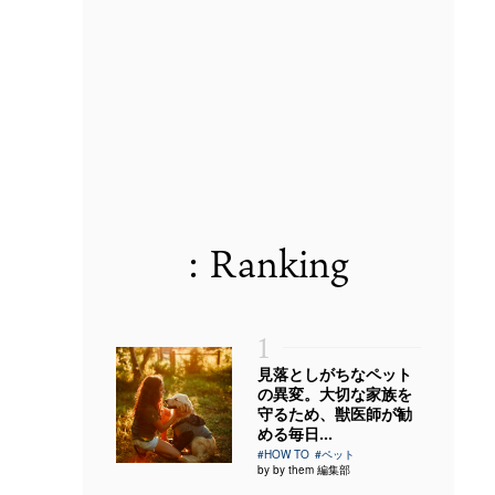
: Ranking
1
見落としがちなペット
の異変。大切な家族を
守るため、獣医師が勧
める毎日...
#HOW TO
#ペット
by by them 編集部