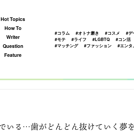
 TOPICS
HOWTO
WRITER
QUESTION
Hot Topics
How To
#コラム
#オトナ磨き
#コスメ
#デ
Writer
#モテ
#ライフ
#LGBTQ
#コン活
#マッチング
#ファッション
#エンタ
Question
Feature
由
でいる…歯がどんどん抜けていく夢