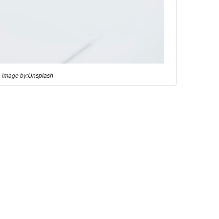
image by:
Unsplash