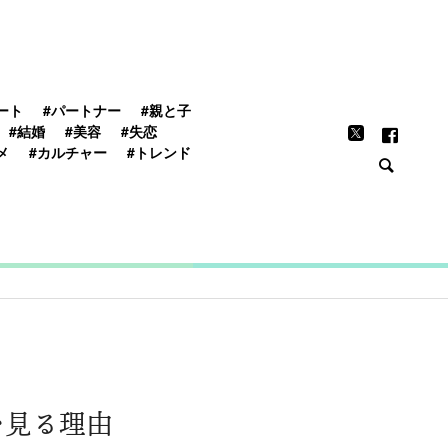
FEATURE
ート
#パートナー
#親と子
#結婚
#美容
#失恋
メ
#カルチャー
#トレンド
を見る理由