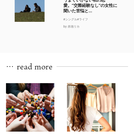
愛。“交際経験なし”の女性に
聞いた苦悩と...
#シングル
#ライフ
by 赤池リカ
…
read more