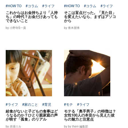
#HOW TO
#コラム
#ライフ
#HOW TO
#コラム
#ライフ
これからはお金持ちより「人持
そこは盲点だった。「見た目」
ち」の時代？お金だけあっても
を変えたいなら、まずはアソコ
できないこと
から
by 小野寺S一貴
by 青木朋博
#ライフ
#家のこと
#育児
#モテ
#ライフ
給食がないと子どもの食事はど
モテる「奥手男子」の特徴は？
うなるのか？ひとり親家庭の声
女性100人の本音から見えた彼
が映す「孤食」のリアル
らの魅力と注意点
by 赤池リカ
by by them 編集部