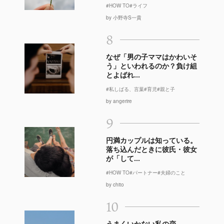
#HOW TO
#ライフ
by 小野寺S一貴
8
なぜ「男の子ママはかわいそ
う」といわれるのか？負け組
とよばれ...
#私しばる、言葉
#育児
#親と子
by angerire
9
円満カップルは知っている。
落ち込んだときに彼氏・彼女
が「して...
#HOW TO
#パートナー
#夫婦のこと
by chito
10
うまくいかない私の恋