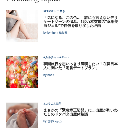
#PR
#オトナ磨き
「気になる、この色…」誰にも言えないデリ
ケートゾーンの悩み。130万本突破の"薬用美
白ジェル"で自信を取り戻した理由
by by them 編集部
#カルチャー
#デート
韓国旅行を思いっきり満喫したい！在韓日本
人に聞いた「定番デートプラン」
by haeri
#コラム
#出産
まさかの「緊急帝王切開」に…出産が怖いわ
たしのドタバタ出産体験談
by 塩辛いか乃