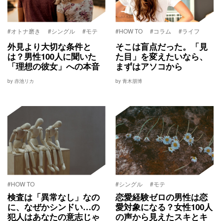
#オトナ磨き
#シングル
#モテ
#HOW TO
#コラム
#ライフ
外見より大切な条件と
そこは盲点だった。「見
は？男性100人に聞いた
た目」を変えたいなら、
「理想の彼女」への本音
まずはアソコから
by 赤池リカ
by 青木朋博
#HOW TO
#シングル
#モテ
検査は「異常なし」なの
恋愛経験ゼロの男性は恋
に、なぜかシンドい…の
愛対象になる？女性100人
犯人はあなたの意志じゃ
の声から見えたスキとキ