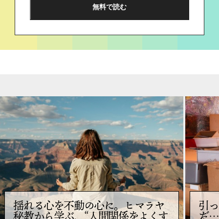
揺れる心を不動の心に。ヒマラヤ
引っ
秘教から学ぶ、“人間関係をよくす
だ…