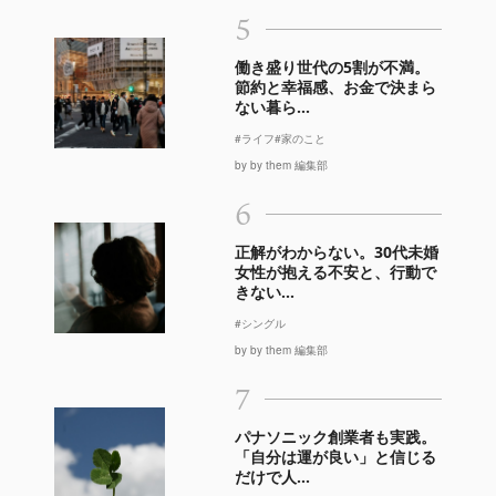
5
働き盛り世代の5割が不満。
節約と幸福感、お金で決まら
ない暮ら...
#ライフ
#家のこと
by by them 編集部
6
正解がわからない。30代未婚
女性が抱える不安と、行動で
きない...
#シングル
by by them 編集部
7
パナソニック創業者も実践。
「自分は運が良い」と信じる
だけで人...