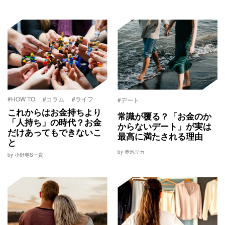
#HOW TO
#コラム
#ライフ
#デート
これからはお金持ちより
常識が覆る？「お金のか
「人持ち」の時代？お金
からないデート」が実は
だけあってもできないこ
最高に満たされる理由
と
by 赤池リカ
by 小野寺S一貴