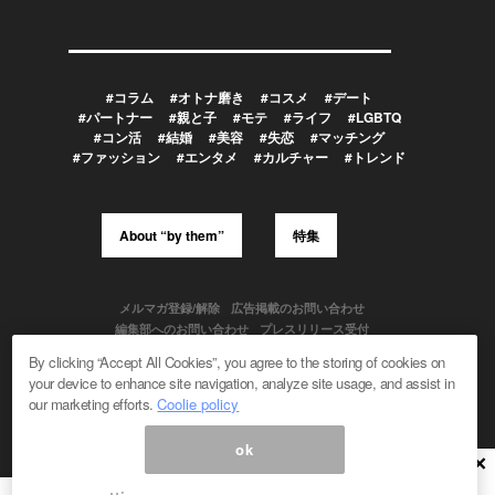
#コラム
#オトナ磨き
#コスメ
#デート
#パートナー
#親と子
#モテ
#ライフ
#LGBTQ
#コン活
#結婚
#美容
#失恋
#マッチング
#ファッション
#エンタメ
#カルチャー
#トレンド
About “by them”
特集
メルマガ登録/解除
広告掲載のお問い合わせ
編集部へのお問い合わせ
プレスリリース受付
メディア利用規約
By clicking “Accept All Cookies”, you agree to the storing of cookies on
your device to enhance site navigation, analyze site usage, and assist in
our marketing efforts.
Coolie policy
Powered by
ok
© 1999-2026 Magmag, Inc. All Rights Reserved
×