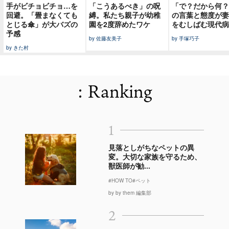
手がビチョビチョ…を
「こうあるべき」の呪
「で？だから何？
回避。「畳まなくても
縛。私たち親子が幼稚
の言葉と態度が妻
とじる傘」が大バズの
園を2度辞めたワケ
をむしばむ現代病
予感
by 佐藤友美子
by 手塚巧子
by きた村
: Ranking
1
見落としがちなペットの異
変。大切な家族を守るため、
獣医師が勧...
#HOW TO
#ペット
by by them 編集部
2