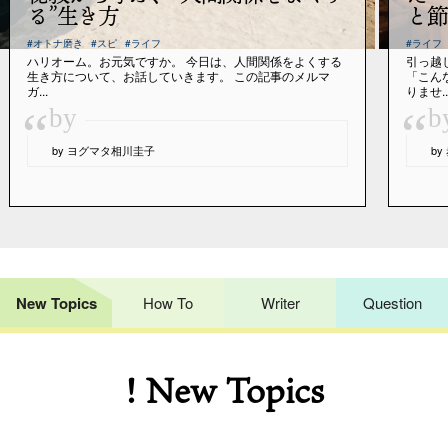
る”生き方
と節
#オトナ磨き
#スピ
#ライフ
#ライフ
ハリオーム。お元気ですか。 今日は、人間関係をよくする
引っ越
生き方について、お話していきます。 この記事のメルマ
「こん
ガ...
りませ..
“
“
by
b
by ヨグマタ相川圭子
b
New Topics
How To
Writer
Question
! New Topics