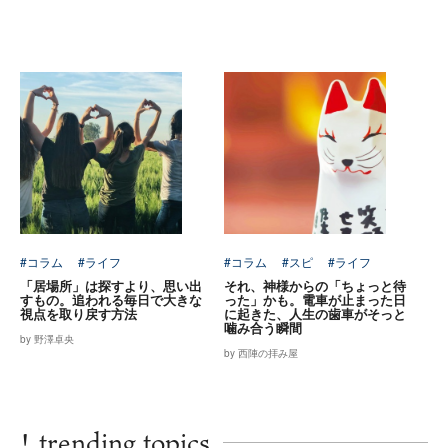
#コラム
#ライフ
#コラム
#スピ
#ライフ
「居場所」は探すより、思い出
それ、神様からの「ちょっと待
すもの。追われる毎日で大きな
った」かも。電車が止まった日
視点を取り戻す方法
に起きた、人生の歯車がそっと
噛み合う瞬間
by 野澤卓央
by 西陣の拝み屋
!
trending topics