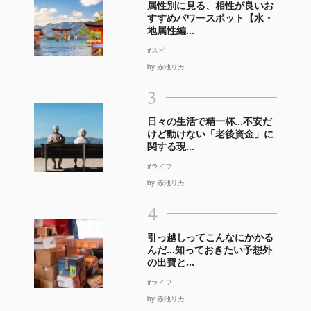
属性別に見る、相性が良いお
すすめパワースポット【水・
地属性編...
#スピ
by 赤池リカ
3
日々の生活で精一杯…不安だ
けど動けない「老後資金」に
関する現...
#ライフ
by 赤池リカ
4
引っ越しってこんなにかかる
んだ…知っておきたい予想外
の出費と...
#ライフ
by 赤池リカ