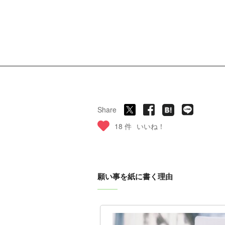
Share
18 件
いいね！
願い事を紙に書く理由