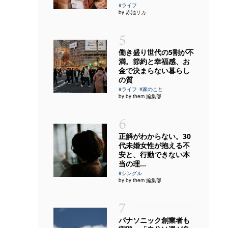
#ライフ
by 赤池リカ
5
働き盛り世代の5割が不
満。節約と幸福感、お
金で決まらない暮らし
の質
#ライフ
#家のこと
by by them 編集部
6
正解がわからない。30
代未婚女性が抱える不
安と、行動できない本
当の理...
#シングル
by by them 編集部
7
パナソニック創業者も