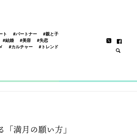
FEATURE
ート
#パートナー
#親と子
#結婚
#美容
#失恋
メ
#カルチャー
#トレンド
わる「満月の願い方」