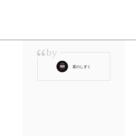
“
by
星のしずく