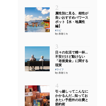
2
属性別に見る、相性が
良いおすすめパワース
ポット【水・地属性
編】
#スピ
by 赤池リカ
3
日々の生活で精一杯…
不安だけど動けない
「老後資金」に関する
現実
#ライフ
by 赤池リカ
4
引っ越しってこんなに
かかるんだ…知ってお
きたい予想外の出費と
節約術