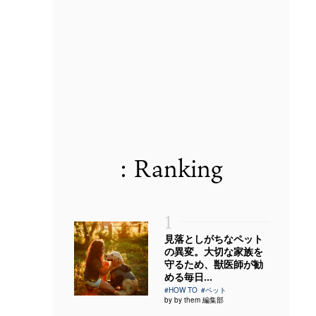
: Ranking
1
見落としがちなペット
の異変。大切な家族を
守るため、獣医師が勧
める毎日...
#HOW TO
#ペット
by by them 編集部