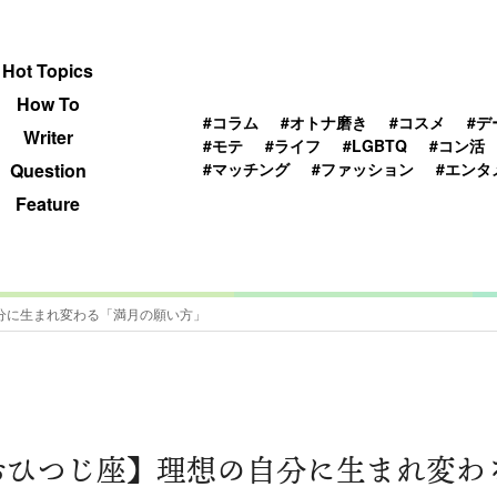
 TOPICS
HOWTO
WRITER
QUESTION
Hot Topics
How To
#コラム
#オトナ磨き
#コスメ
#デ
Writer
#モテ
#ライフ
#LGBTQ
#コン活
#マッチング
#ファッション
#エンタ
Question
Feature
自分に生まれ変わる「満月の願い方」
2日おひつじ座】理想の自分に生まれ変