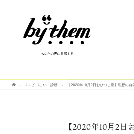
HOT
あなたの声に共感する
あなたの声に共感する
»
#スピ
,
#占い・診断
»
【2020年10月2日おひつじ座】理想の
【2020年10月