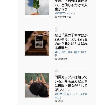
実践。「自分は運が良
い」と信じるだけで人
生がうま...
#HOW TO
#ライフ
by 小野寺S一貴
8
なぜ「男の子ママはか
わいそう」といわれる
のか？負け組とよばれ
る母親た...
#私しばる、言葉
#育児
#親と
子
by angerire
9
円満カップルは知って
いる。落ち込んだとき
に彼氏・彼女が「して
ほしい」...
#HOW TO
#パートナー
#夫婦
のこと
by chito