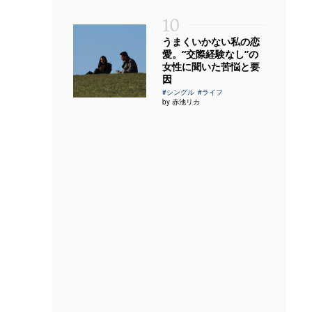
10
うまくいかない私の恋
愛。“交際経験なし”の
女性に聞いた苦悩と要
因
#シングル
#ライフ
by 赤池リカ