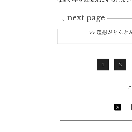
next page
→
>> 理想がどん
1
2
こ