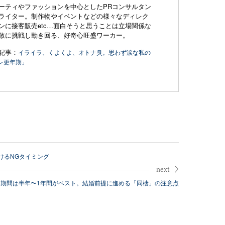
ーティやファッションを中心としたPRコンサルタン
ライター。制作物やイベントなどの様々なディレク
ンに接客販売etc…
面白そうと思うことは立場関係な
敢に挑戦し動き回る、好奇心旺盛ワーカー。
記事：
イライラ、くよくよ、オトナ臭。思わず涙な私の
レ更年期」
けるNGタイミング
期間は半年〜1年間がベスト。結婚前提に進める「同棲」の注意点