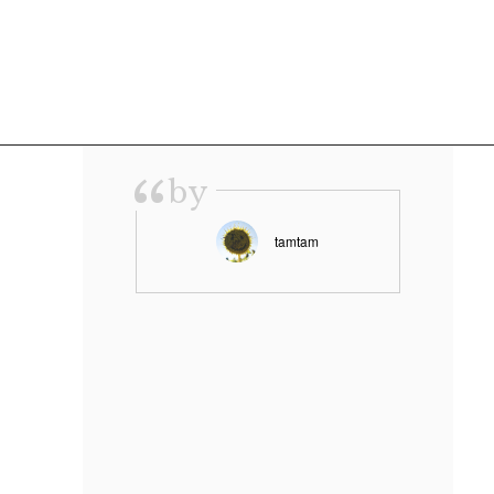
“
by
tamtam