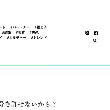
FEATURE
ート
#パートナー
#親と子
#結婚
#美容
#失恋
メ
#カルチャー
#トレンド
分を許せないから？