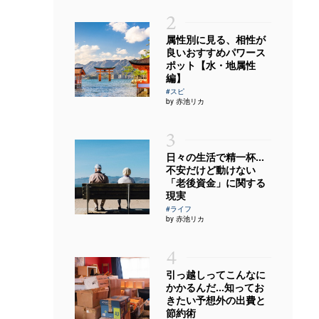
2
属性別に見る、相性が
良いおすすめパワース
ポット【水・地属性
編】
#スピ
by 赤池リカ
3
日々の生活で精一杯…
不安だけど動けない
「老後資金」に関する
現実
#ライフ
by 赤池リカ
4
引っ越しってこんなに
かかるんだ…知ってお
きたい予想外の出費と
節約術