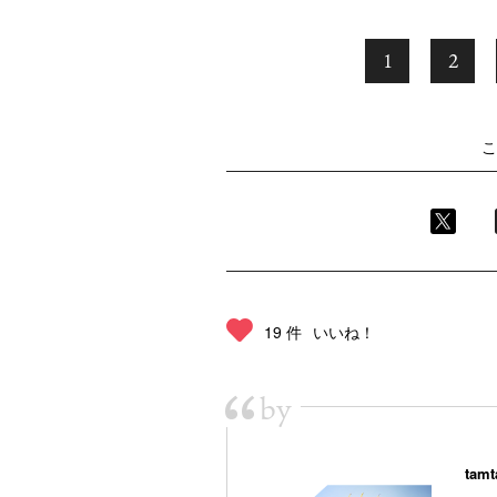
1
2
こ
19 件
いいね！
“
by
tam