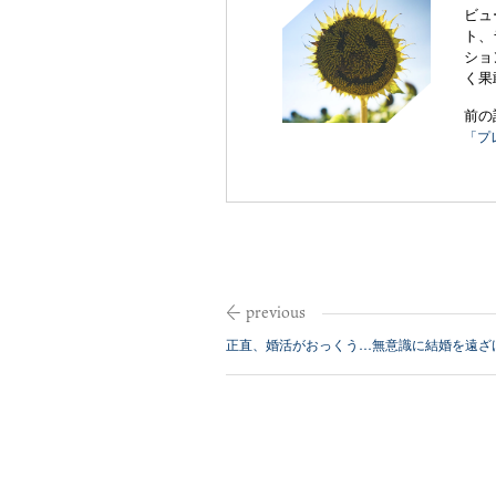
ビュ
ト、
ショ
く果
前の
「プ
正直、婚活がおっくう…無意識に結婚を遠ざ