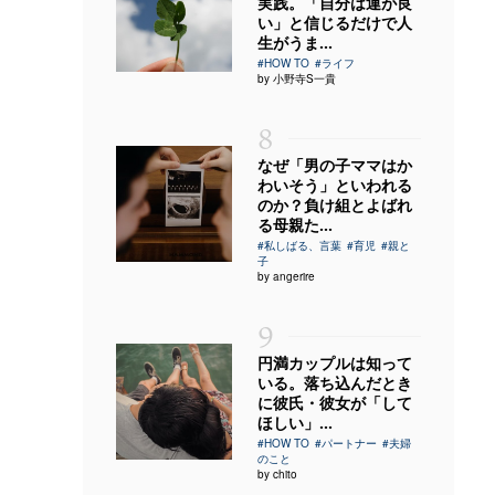
実践。「自分は運が良
い」と信じるだけで人
生がうま...
#HOW TO
#ライフ
by 小野寺S一貴
8
なぜ「男の子ママはか
わいそう」といわれる
のか？負け組とよばれ
る母親た...
#私しばる、言葉
#育児
#親と
子
by angerire
9
円満カップルは知って
いる。落ち込んだとき
に彼氏・彼女が「して
ほしい」...
#HOW TO
#パートナー
#夫婦
のこと
by chito