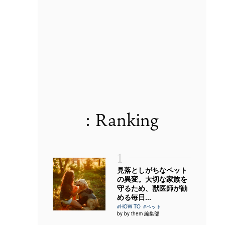
: Ranking
1
見落としがちなペット
の異変。大切な家族を
守るため、獣医師が勧
める毎日...
#HOW TO
#ペット
by by them 編集部