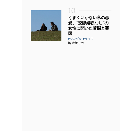
10
うまくいかない私の恋
愛。“交際経験なし”の
女性に聞いた苦悩と要
因
#シングル
#ライフ
by 赤池リカ