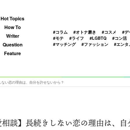
 TOPICS
HOWTO
WRITER
QUESTION
Hot Topics
How To
#コラム
#オトナ磨き
#コスメ
#デ
Writer
#モテ
#ライフ
#LGBTQ
#コン活
#マッチング
#ファッション
#エンタ
Question
Feature
しない恋の理由は、自分を許せないから？
愛相談】長続きしない恋の理由は、自