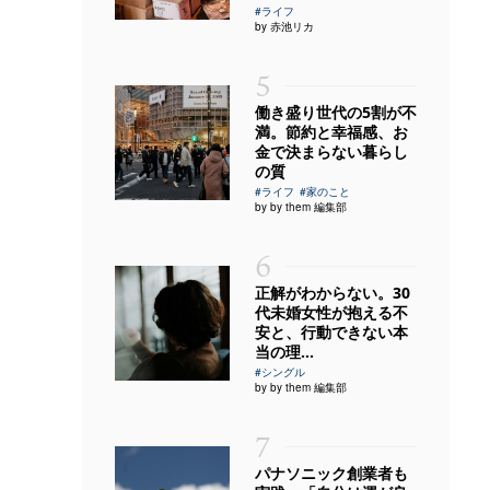
#ライフ
by 赤池リカ
5
働き盛り世代の5割が不
満。節約と幸福感、お
金で決まらない暮らし
の質
#ライフ
#家のこと
by by them 編集部
6
正解がわからない。30
代未婚女性が抱える不
安と、行動できない本
当の理...
#シングル
by by them 編集部
7
パナソニック創業者も