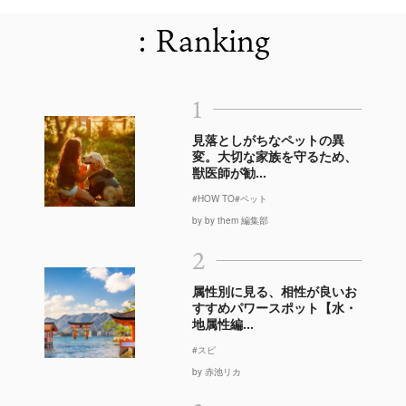
: Ranking
1
見落としがちなペットの異
変。大切な家族を守るため、
獣医師が勧...
#HOW TO
#ペット
by by them 編集部
2
属性別に見る、相性が良いお
すすめパワースポット【水・
地属性編...
#スピ
by 赤池リカ