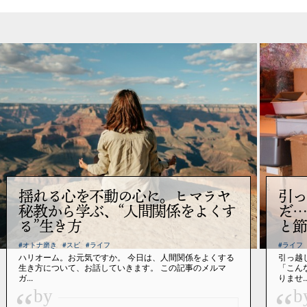
揺れる心を不動の心に。ヒマラヤ
引っ
秘教から学ぶ、“人間関係をよくす
だ…
る”生き方
と節
#オトナ磨き
#スピ
#ライフ
#ライフ
ハリオーム。お元気ですか。 今日は、人間関係をよくする
引っ越
生き方について、お話していきます。 この記事のメルマ
「こん
ガ...
りませ..
by
b