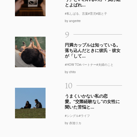
とよばれ...
#私しばる、言葉
#育児
#親と子
by angerire
9
円満カップルは知っている。
落ち込んだときに彼氏・彼女
が「して...
#HOW TO
#パートナー
#夫婦のこと
by chito
10
うまくいかない私の恋
愛。“交際経験なし”の女性に
聞いた苦悩と...
#シングル
#ライフ
by 赤池リカ