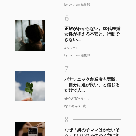
by by them 編集部
6
正解がわからない。30代未婚
女性が抱える不安と、行動で
きない...
#シングル
by by them 編集部
7
パナソニック創業者も実践。
「自分は運が良い」と信じる
だけで人...
#HOW TO
#ライフ
by 小野寺S一貴
8
なぜ「男の子ママはかわいそ
う」といわれるのか？負け組