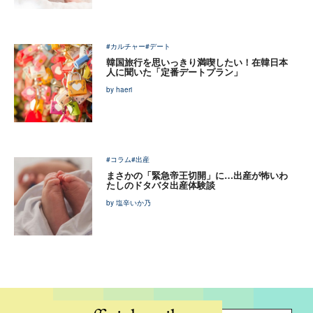
#カルチャー
#デート
韓国旅行を思いっきり満喫したい！在韓日本
人に聞いた「定番デートプラン」
by haeri
#コラム
#出産
まさかの「緊急帝王切開」に…出産が怖いわ
たしのドタバタ出産体験談
by 塩辛いか乃