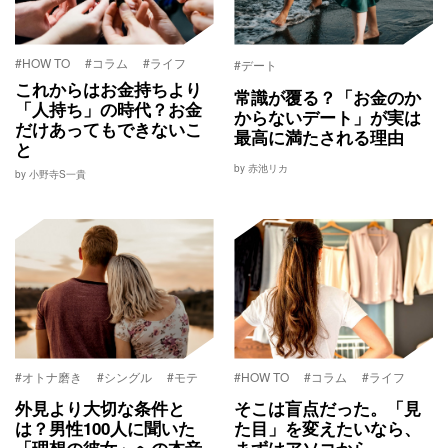
#HOW TO
#コラム
#ライフ
#デート
これからはお金持ちより
常識が覆る？「お金のか
「人持ち」の時代？お金
からないデート」が実は
だけあってもできないこ
最高に満たされる理由
と
by 赤池リカ
by 小野寺S一貴
#オトナ磨き
#シングル
#モテ
#HOW TO
#コラム
#ライフ
外見より大切な条件と
そこは盲点だった。「見
は？男性100人に聞いた
た目」を変えたいなら、
「理想の彼女」への本音
まずはアソコから