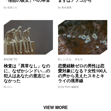
by 赤池リカ
by 青木朋博
#HOW TO
#シングル
#モテ
検査は「異常なし」なの
恋愛経験ゼロの男性は恋
に、なぜかシンドい…の
愛対象になる？女性100人
犯人はあなたの意志じゃ
の声から見えたスキとキ
なかった
ライの境界線
by のぶ
by by them 編集部
VIEW MORE