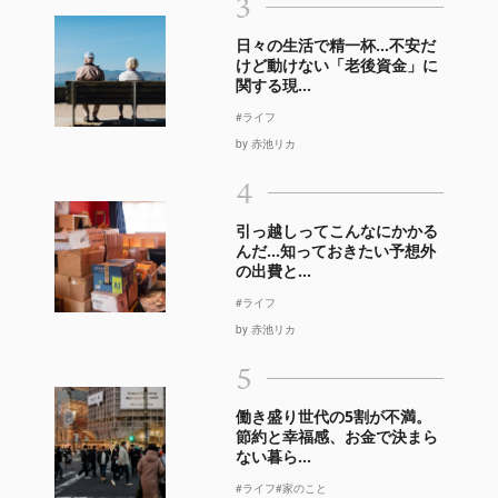
3
日々の生活で精一杯…不安だ
けど動けない「老後資金」に
関する現...
#ライフ
by 赤池リカ
4
引っ越しってこんなにかかる
んだ…知っておきたい予想外
の出費と...
#ライフ
by 赤池リカ
5
働き盛り世代の5割が不満。
節約と幸福感、お金で決まら
ない暮ら...
#ライフ
#家のこと