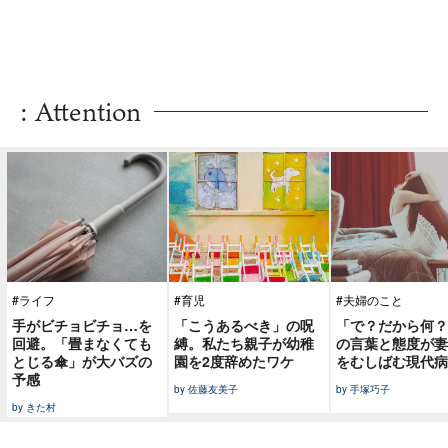
: Attention
#ライフ
#育児
#夫婦のこと
手がビチョビチョ…を
「こうあるべき」の呪
「で？だから何？
回避。「畳まなくても
縛。私たち親子が幼稚
の言葉と態度が妻
とじる傘」が大バズの
園を2度辞めたワケ
をむしばむ現代病
予感
by 佐藤友美子
by 手塚巧子
by きた村