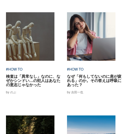
#HOW TO
#HOW TO
検査は「異常なし」なのに、な
なぜ「何もしてないのに肩が疲
ぜかシンドい…の犯人はあなた
れる」のか。その答えは呼吸に
の意志じゃなかった
あった？
by のぶ
by 吉田一也