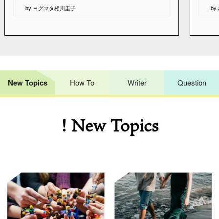
“
“
by ヨグマタ相川圭子
b
New Topics
How To
Writer
Question
! New Topics