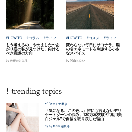
#HOW TO
#コラム
#ライフ
#HOW TO
#コスメ
#ライフ
もう考えるの、やめました〜あ
変わらない毎日にサヨナラ。脳
がり症の私が見つけた、向ける
の省エネモードを刺激する小さ
べき意識の方向
なスパイス
by 佐藤たけはる
by 関山ヒロシ
!
trending topics
#PR
#オトナ磨き
「気になる、この色…」誰にも言えないデリ
ケートゾーンの悩み。130万本突破の"薬用美
白ジェル"で自信を取り戻した理由
by by them 編集部