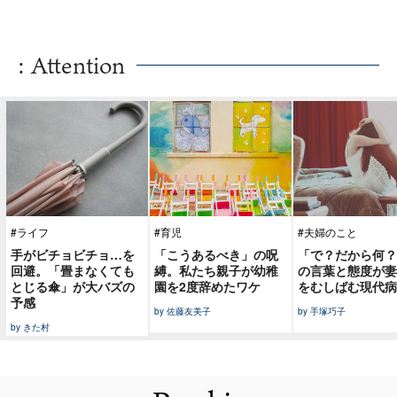
: Attention
#ライフ
#育児
#夫婦のこと
手がビチョビチョ…を
「こうあるべき」の呪
「で？だから何？
回避。「畳まなくても
縛。私たち親子が幼稚
の言葉と態度が妻
とじる傘」が大バズの
園を2度辞めたワケ
をむしばむ現代病
予感
by 佐藤友美子
by 手塚巧子
by きた村