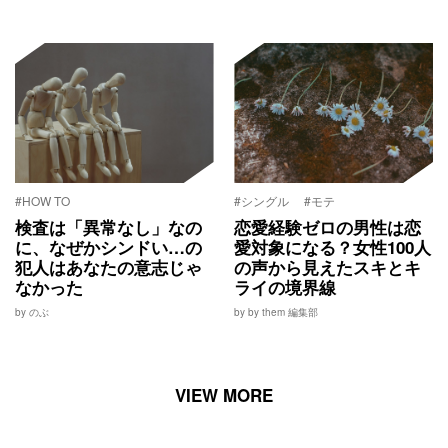
#HOW TO
#シングル
#モテ
検査は「異常なし」なの
恋愛経験ゼロの男性は恋
に、なぜかシンドい…の
愛対象になる？女性100人
犯人はあなたの意志じゃ
の声から見えたスキとキ
なかった
ライの境界線
by のぶ
by by them 編集部
VIEW MORE