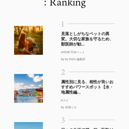
: Ranking
1
見落としがちなペットの異
変。大切な家族を守るため、
獣医師が勧...
#HOW TO
#ペット
by by them 編集部
2
属性別に見る、相性が良いお
すすめパワースポット【水・
地属性編...
#スピ
by 赤池リカ
3