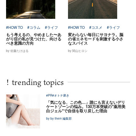
#HOW TO
#コラム
#ライフ
#HOW TO
#コスメ
#ライフ
もう考えるの、やめました〜あ
変わらない毎日にサヨナラ。脳
がり症の私が見つけた、向ける
の省エネモードを刺激する小さ
べき意識の方向
なスパイス
by 佐藤たけはる
by 関山ヒロシ
!
trending topics
#PR
#オトナ磨き
「気になる、この色…」誰にも言えないデリ
ケートゾーンの悩み。130万本突破の"薬用美
白ジェル"で自信を取り戻した理由
by by them 編集部