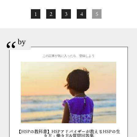
1
2
3
4
5
“
by
この記事が気に入ったら、登録しよう
【HSPの教科書】HSPアドバイザーが教えるHSPの生
き方・働き方&質問回答集