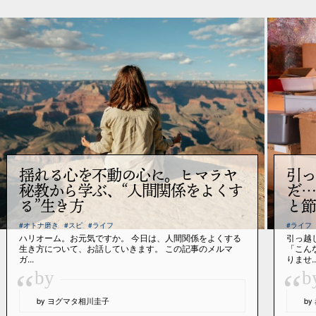
揺れる心を不動の心に。ヒマラヤ
引っ
秘教から学ぶ、“人間関係をよくす
だ…
る”生き方
と節
#オトナ磨き
#スピ
#ライフ
#ライフ
ハリオーム。お元気ですか。 今日は、人間関係をよくする
引っ越
生き方について、お話していきます。 この記事のメルマ
「こん
ガ...
りませ..
“
“
by
b
by ヨグマタ相川圭子
b