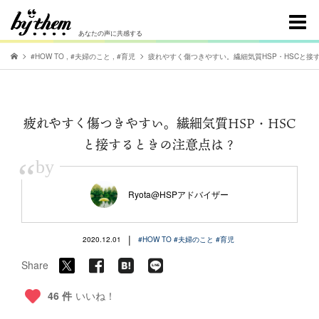
あなたの声に共感する
#HOW TO
,
#夫婦のこと
,
#育児
疲れやすく傷つきやすい。繊細気質HSP・HSCと接
疲れやすく傷つきやすい。繊細気質HSP・HSC
と接するときの注意点は？
“
by
Ryota@HSPアドバイザー
|
2020.12.01
#HOW TO
#夫婦のこと
#育児
Share
46 件
いいね！