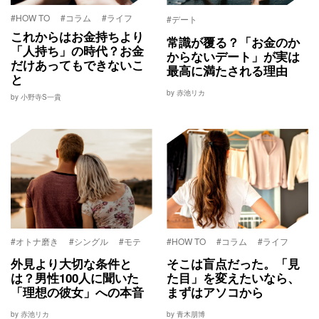
#HOW TO
#コラム
#ライフ
#デート
これからはお金持ちより
常識が覆る？「お金のか
「人持ち」の時代？お金
からないデート」が実は
だけあってもできないこ
最高に満たされる理由
と
by 赤池リカ
by 小野寺S一貴
#オトナ磨き
#シングル
#モテ
#HOW TO
#コラム
#ライフ
外見より大切な条件と
そこは盲点だった。「見
は？男性100人に聞いた
た目」を変えたいなら、
「理想の彼女」への本音
まずはアソコから
by 赤池リカ
by 青木朋博