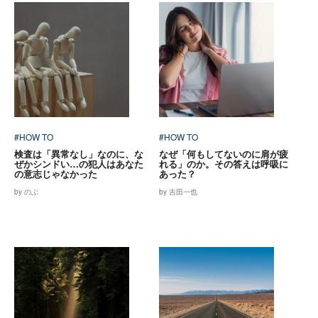
#HOW TO
#HOW TO
検査は「異常なし」なのに、な
なぜ「何もしてないのに肩が疲
ぜかシンドい…の犯人はあなた
れる」のか。その答えは呼吸に
の意志じゃなかった
あった？
by のぶ
by 吉田一也