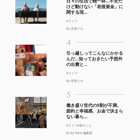
日々の生活で精一杯…不安だ
けど動けない「老後資金」に
関する現...
#ライフ
by 赤池リカ
4
引っ越しってこんなにかかる
んだ…知っておきたい予想外
の出費と...
#ライフ
by 赤池リカ
5
働き盛り世代の5割が不満。
節約と幸福感、お金で決まら
ない暮ら...
#ライフ
#家のこと
by by them 編集部