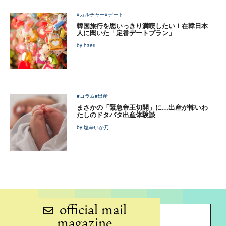
#カルチャー
#デート
韓国旅行を思いっきり満喫したい！在韓日本
人に聞いた「定番デートプラン」
by haeri
#コラム
#出産
まさかの「緊急帝王切開」に…出産が怖いわ
たしのドタバタ出産体験談
by 塩辛いか乃
official mail
magazine