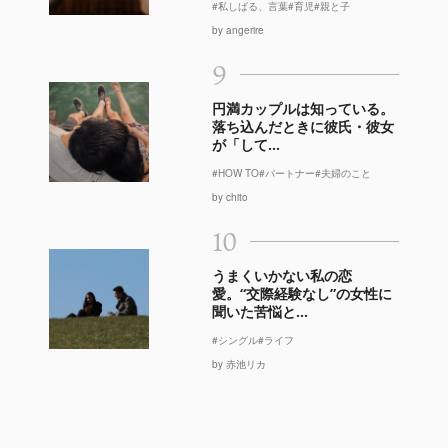
#私しばる、言葉
#育児
#親と子
by angerire
9
円満カップルは知っている。
落ち込んだときに彼氏・彼女
が「して...
#HOW TO
#パートナー
#夫婦のこと
by chito
10
うまくいかない私の恋
愛。“交際経験なし”の女性に
聞いた苦悩と...
#シングル
#ライフ
by 赤池リカ