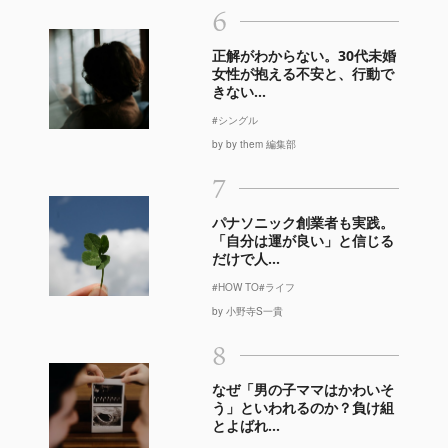
6
正解がわからない。30代未婚
女性が抱える不安と、行動で
きない...
#シングル
by by them 編集部
7
パナソニック創業者も実践。
「自分は運が良い」と信じる
だけで人...
#HOW TO
#ライフ
by 小野寺S一貴
8
なぜ「男の子ママはかわいそ
う」といわれるのか？負け組
とよばれ...