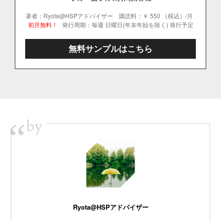
著者：Ryota@HSPアドバイザー
購読料：￥ 550 （税込）/月
初月無料！
発行周期：毎週 日曜日(年末年始を除く) 発行予定
無料サンプルはこちら
by
“
Ryota@HSPアドバイザー