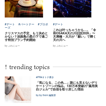
#デート
#パートナー
#プロポ
#デート
ーズ
これは叶っちゃうかも…。「令
クリスマスの予定、もう決めと
和OSAKA天の川伝説2026」〜
かない？淡路島の星の下で過ご
天満橋・大川が「願い」で輝く
す特別プラン予約開始
天の川へ
by ぷれにゅー
by ぷれにゅー
!
trending topics
#PR
#オトナ磨き
「気になる、この色…」誰にも言えないデリ
ケートゾーンの悩み。130万本突破の"薬用美
白ジェル"で自信を取り戻した理由
by by them 編集部