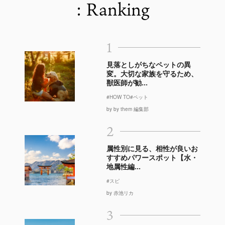
: Ranking
1
見落としがちなペットの異
変。大切な家族を守るため、
獣医師が勧...
#HOW TO
#ペット
by by them 編集部
2
属性別に見る、相性が良いお
すすめパワースポット【水・
地属性編...
#スピ
by 赤池リカ
3