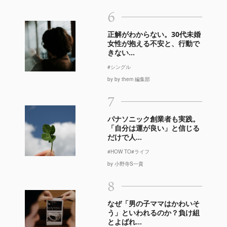
6
正解がわからない。30代未婚
女性が抱える不安と、行動で
きない...
#シングル
by by them 編集部
7
パナソニック創業者も実践。
「自分は運が良い」と信じる
だけで人...
#HOW TO
#ライフ
by 小野寺S一貴
8
なぜ「男の子ママはかわいそ
う」といわれるのか？負け組
とよばれ...