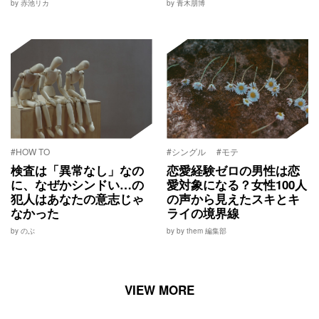
by 赤池リカ
by 青木朋博
#HOW TO
#シングル
#モテ
検査は「異常なし」なの
恋愛経験ゼロの男性は恋
に、なぜかシンドい…の
愛対象になる？女性100人
犯人はあなたの意志じゃ
の声から見えたスキとキ
なかった
ライの境界線
by のぶ
by by them 編集部
VIEW MORE