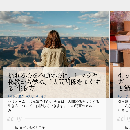
揺れる心を不動の心に。ヒマラヤ
引っ
秘教から学ぶ、“人間関係をよくす
だ…
る”生き方
と節
#オトナ磨き
#スピ
#ライフ
#ライフ
ハリオーム。お元気ですか。 今日は、人間関係をよくする
引っ越
生き方について、お話していきます。 この記事のメルマ
「こん
ガ...
りませ..
“
“
by
b
by ヨグマタ相川圭子
b