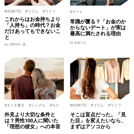
#HOW TO
#コラム
#ライフ
#デート
これからはお金持ちより
常識が覆る？「お金のか
「人持ち」の時代？お金
からないデート」が実は
だけあってもできないこ
最高に満たされる理由
と
by 赤池リカ
by 小野寺S一貴
#オトナ磨き
#シングル
#モテ
#HOW TO
#コラム
#ライフ
外見より大切な条件と
そこは盲点だった。「見
は？男性100人に聞いた
た目」を変えたいなら、
「理想の彼女」への本音
まずはアソコから