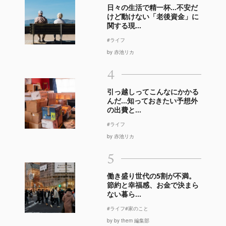
日々の生活で精一杯…不安だ
けど動けない「老後資金」に
関する現...
#ライフ
by 赤池リカ
4
引っ越しってこんなにかかる
んだ…知っておきたい予想外
の出費と...
#ライフ
by 赤池リカ
5
働き盛り世代の5割が不満。
節約と幸福感、お金で決まら
ない暮ら...
#ライフ
#家のこと
by by them 編集部