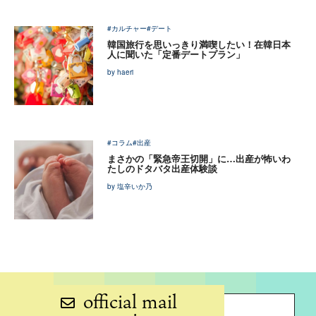
#カルチャー
#デート
韓国旅行を思いっきり満喫したい！在韓日本
人に聞いた「定番デートプラン」
by haeri
#コラム
#出産
まさかの「緊急帝王切開」に…出産が怖いわ
たしのドタバタ出産体験談
by 塩辛いか乃
official mail