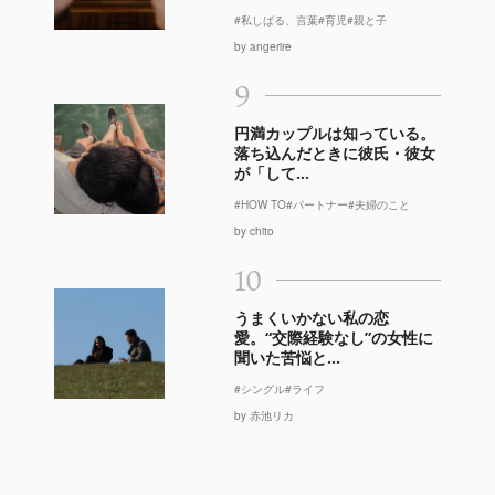
#私しばる、言葉
#育児
#親と子
by angerire
9
円満カップルは知っている。
落ち込んだときに彼氏・彼女
が「して...
#HOW TO
#パートナー
#夫婦のこと
by chito
10
うまくいかない私の恋
愛。“交際経験なし”の女性に
聞いた苦悩と...
#シングル
#ライフ
by 赤池リカ