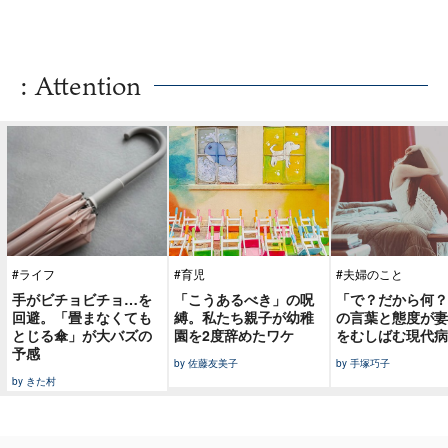
: Attention
#ライフ
#育児
#夫婦のこと
手がビチョビチョ…を
「こうあるべき」の呪
「で？だから何？
回避。「畳まなくても
縛。私たち親子が幼稚
の言葉と態度が妻
とじる傘」が大バズの
園を2度辞めたワケ
をむしばむ現代病
予感
by 佐藤友美子
by 手塚巧子
by きた村