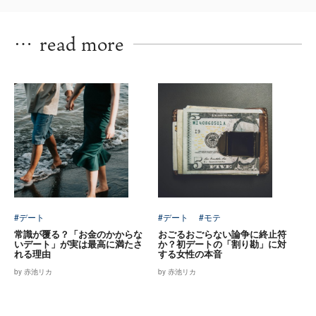
…
read more
#デート
#デート
#モテ
常識が覆る？「お金のかからな
おごるおごらない論争に終止符
いデート」が実は最高に満たさ
か？初デートの「割り勘」に対
れる理由
する女性の本音
by 赤池リカ
by 赤池リカ