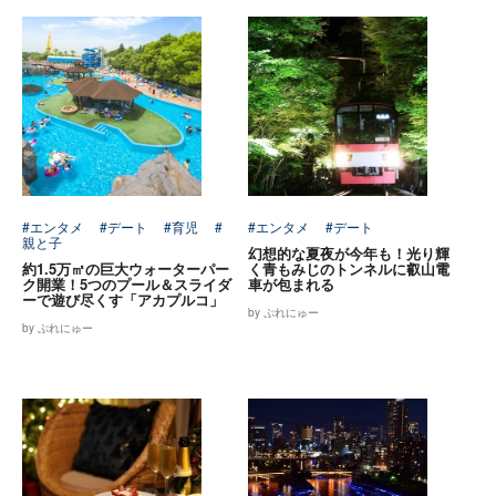
#エンタメ
#デート
#育児
#
#エンタメ
#デート
親と子
幻想的な夏夜が今年も！光り輝
約1.5万㎡の巨大ウォーターパー
く青もみじのトンネルに叡山電
ク開業！5つのプール＆スライダ
車が包まれる
ーで遊び尽くす「アカプルコ」
by ぷれにゅー
by ぷれにゅー