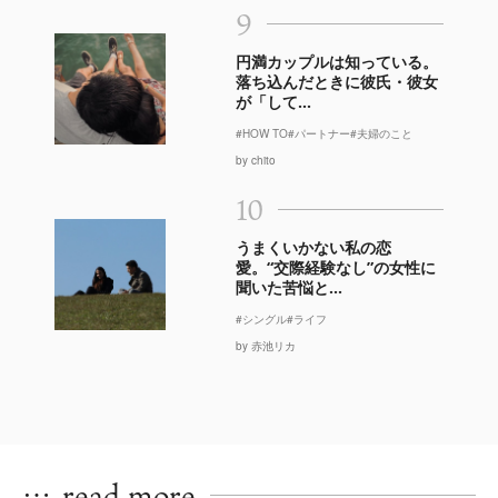
9
円満カップルは知っている。
落ち込んだときに彼氏・彼女
が「して...
#HOW TO
#パートナー
#夫婦のこと
by chito
10
うまくいかない私の恋
愛。“交際経験なし”の女性に
聞いた苦悩と...
#シングル
#ライフ
by 赤池リカ
…
read more