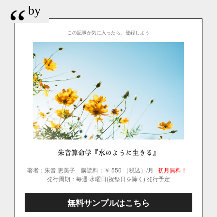
“
by
この記事が気に入ったら、登録しよう
朱音算命学『水のように生きる』
著者：朱音 恵美子
購読料：￥ 550 （税込）/月
初月無料！
発行周期：毎週 水曜日(祝祭日を除く) 発行予定
無料サンプルはこちら