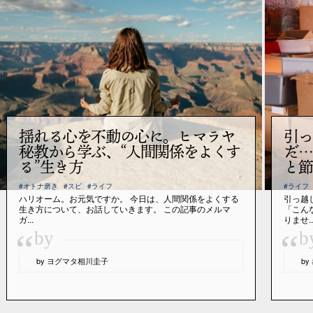
揺れる心を不動の心に。ヒマラヤ
引っ
秘教から学ぶ、“人間関係をよくす
だ…
る”生き方
と節
#オトナ磨き
#スピ
#ライフ
#ライフ
ハリオーム。お元気ですか。 今日は、人間関係をよくする
引っ越
生き方について、お話していきます。 この記事のメルマ
「こん
ガ...
りませ..
“
“
by
b
by ヨグマタ相川圭子
b