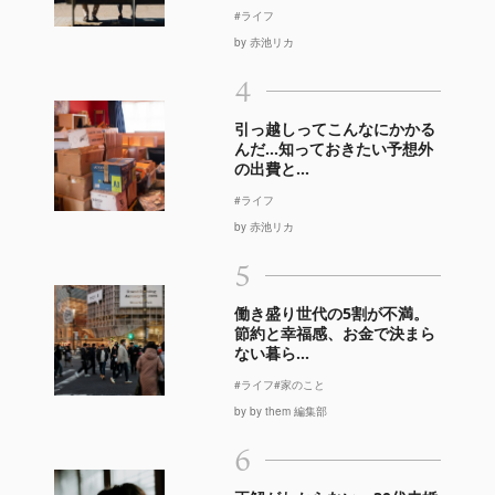
#ライフ
by 赤池リカ
4
引っ越しってこんなにかかる
んだ…知っておきたい予想外
の出費と...
#ライフ
by 赤池リカ
5
働き盛り世代の5割が不満。
節約と幸福感、お金で決まら
ない暮ら...
#ライフ
#家のこと
by by them 編集部
6