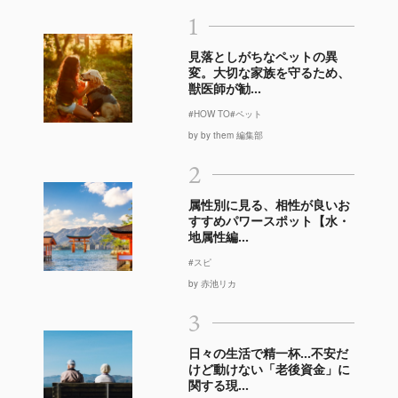
1
見落としがちなペットの異
変。大切な家族を守るため、
獣医師が勧...
#HOW TO
#ペット
by by them 編集部
2
属性別に見る、相性が良いお
すすめパワースポット【水・
地属性編...
#スピ
by 赤池リカ
3
日々の生活で精一杯…不安だ
けど動けない「老後資金」に
関する現...