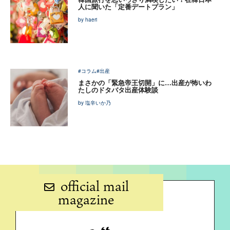
人に聞いた「定番デートプラン」
by haeri
#コラム
#出産
まさかの「緊急帝王切開」に…出産が怖いわ
たしのドタバタ出産体験談
by 塩辛いか乃
official mail
magazine