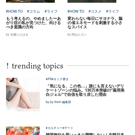
#HOW TO
#コラム
#ライフ
#HOW TO
#コスメ
#ライフ
もう考えるの、やめました〜あ
変わらない毎日にサヨナラ。脳
がり症の私が見つけた、向ける
の省エネモードを刺激する小さ
べき意識の方向
なスパイス
by 佐藤たけはる
by 関山ヒロシ
!
trending topics
#PR
#オトナ磨き
「気になる、この色…」誰にも言えないデリ
ケートゾーンの悩み。130万本突破の"薬用美
白ジェル"で自信を取り戻した理由
by by them 編集部
#カルチャー
#デート
韓国旅行を思いっきり満喫したい！在韓日本