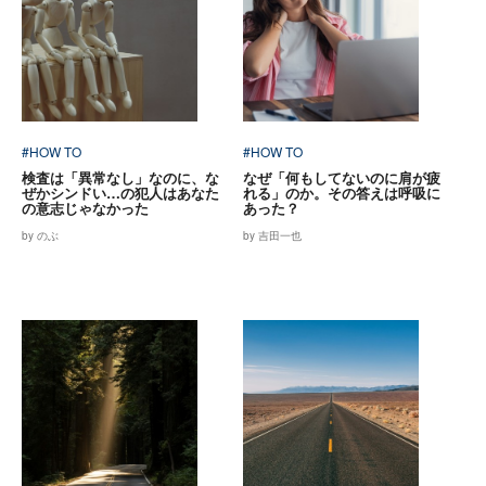
#HOW TO
#HOW TO
検査は「異常なし」なのに、な
なぜ「何もしてないのに肩が疲
ぜかシンドい…の犯人はあなた
れる」のか。その答えは呼吸に
の意志じゃなかった
あった？
by のぶ
by 吉田一也