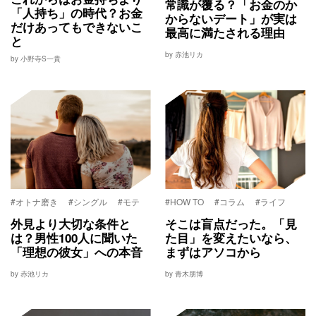
常識が覆る？「お金のか
「人持ち」の時代？お金
からないデート」が実は
だけあってもできないこ
最高に満たされる理由
と
by 赤池リカ
by 小野寺S一貴
#オトナ磨き
#シングル
#モテ
#HOW TO
#コラム
#ライフ
外見より大切な条件と
そこは盲点だった。「見
は？男性100人に聞いた
た目」を変えたいなら、
「理想の彼女」への本音
まずはアソコから
by 赤池リカ
by 青木朋博