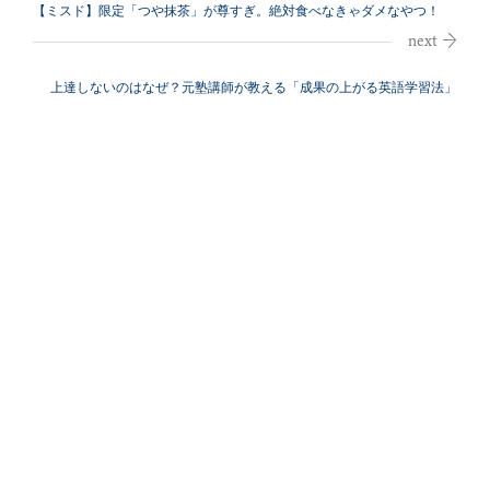
【ミスド】限定「つや抹茶」が尊すぎ。絶対食べなきゃダメなやつ！
（4/9〜）
上達しないのはなぜ？元塾講師が教える「成果の上がる英語学習法」