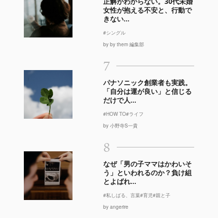
正解がわからない。30代未婚
女性が抱える不安と、行動で
きない...
#シングル
by by them 編集部
7
パナソニック創業者も実践。
「自分は運が良い」と信じる
だけで人...
#HOW TO
#ライフ
by 小野寺S一貴
8
なぜ「男の子ママはかわいそ
う」といわれるのか？負け組
とよばれ...
#私しばる、言葉
#育児
#親と子
by angerire