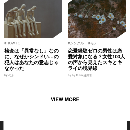
#HOW TO
#シングル
#モテ
検査は「異常なし」なの
恋愛経験ゼロの男性は恋
に、なぜかシンドい…の
愛対象になる？女性100人
犯人はあなたの意志じゃ
の声から見えたスキとキ
なかった
ライの境界線
by のぶ
by by them 編集部
VIEW MORE