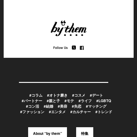
Follow Us
#コラム
#オトナ磨き
#コスメ
#デート
#パートナー
#親と子
#モテ
#ライフ
#LGBTQ
#コン活
#結婚
#美容
#失恋
#マッチング
#ファッション
#エンタメ
#カルチャー
#トレンド
About “by them”
特集