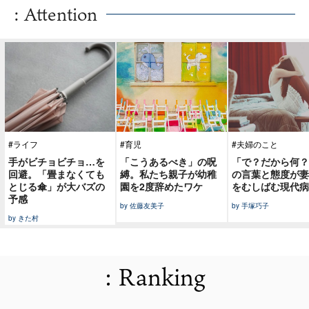
: Attention
#ライフ
#育児
#夫婦のこと
手がビチョビチョ…を
「こうあるべき」の呪
「で？だから何？
回避。「畳まなくても
縛。私たち親子が幼稚
の言葉と態度が妻
とじる傘」が大バズの
園を2度辞めたワケ
をむしばむ現代病
予感
by 佐藤友美子
by 手塚巧子
by きた村
: Ranking