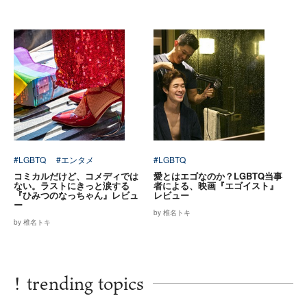
#LGBTQ
#エンタメ
#LGBTQ
コミカルだけど、コメディでは
愛とはエゴなのか？LGBTQ当事
ない。ラストにきっと涙する
者による、映画『エゴイスト』
『ひみつのなっちゃん』レビュ
レビュー
ー
by 椎名トキ
by 椎名トキ
!
trending topics