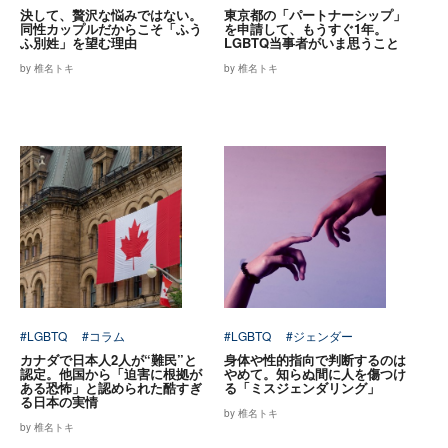
決して、贅沢な悩みではない。
東京都の「パートナーシップ」
同性カップルだからこそ「ふう
を申請して、もうすぐ1年。
ふ別姓」を望む理由
LGBTQ当事者がいま思うこと
by 椎名トキ
by 椎名トキ
#LGBTQ
#コラム
#LGBTQ
#ジェンダー
カナダで日本人2人が“難民”と
身体や性的指向で判断するのは
認定。他国から「迫害に根拠が
やめて。知らぬ間に人を傷つけ
ある恐怖」と認められた酷すぎ
る「ミスジェンダリング」
る日本の実情
by 椎名トキ
by 椎名トキ