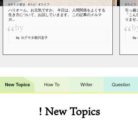
#オトナ磨き
#スピ
#ライフ
#ライフ
ハリオーム。お元気ですか。 今日は、人間関係をよくする
引っ越
生き方について、お話していきます。 この記事のメルマ
「こん
ガ...
りませ..
“
“
by
b
by ヨグマタ相川圭子
b
New Topics
How To
Writer
Question
! New Topics