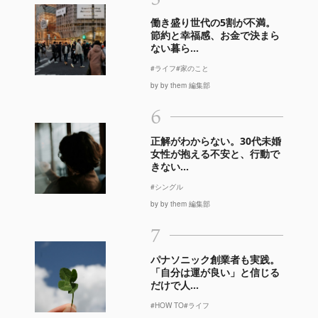
働き盛り世代の5割が不満。
節約と幸福感、お金で決まら
ない暮ら...
#ライフ
#家のこと
by by them 編集部
6
正解がわからない。30代未婚
女性が抱える不安と、行動で
きない...
#シングル
by by them 編集部
7
パナソニック創業者も実践。
「自分は運が良い」と信じる
だけで人...
#HOW TO
#ライフ