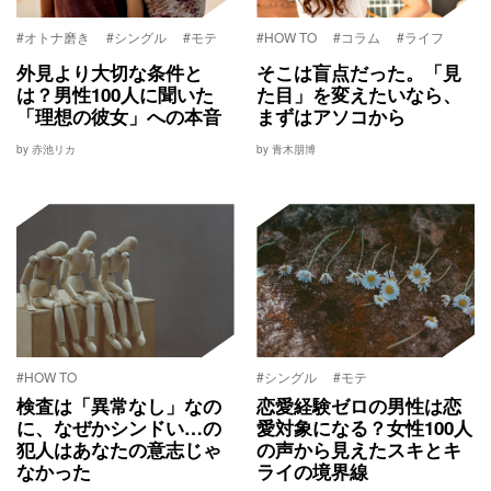
#オトナ磨き
#シングル
#モテ
#HOW TO
#コラム
#ライフ
外見より大切な条件と
そこは盲点だった。「見
は？男性100人に聞いた
た目」を変えたいなら、
「理想の彼女」への本音
まずはアソコから
by 赤池リカ
by 青木朋博
#HOW TO
#シングル
#モテ
検査は「異常なし」なの
恋愛経験ゼロの男性は恋
に、なぜかシンドい…の
愛対象になる？女性100人
犯人はあなたの意志じゃ
の声から見えたスキとキ
なかった
ライの境界線