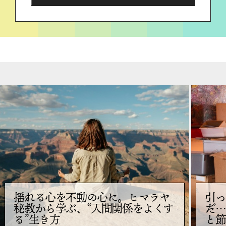
揺れる心を不動の心に。ヒマラヤ
引っ
秘教から学ぶ、“人間関係をよくす
だ…
る”生き方
と節