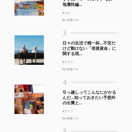
地属性編...
#スピ
by 赤池リカ
3
日々の生活で精一杯…不安だ
けど動けない「老後資金」に
関する現...
#ライフ
by 赤池リカ
4
引っ越しってこんなにかかる
んだ…知っておきたい予想外
の出費と...
#ライフ
by 赤池リカ
5