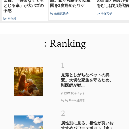
回避。「畳まなくても
縛。私たち親子が幼稚
の言葉と態度が妻
とじる傘」が大バズの
園を2度辞めたワケ
をむしばむ現代病
予感
by 佐藤友美子
by 手塚巧子
by きた村
: Ranking
1
見落としがちなペットの異
変。大切な家族を守るため、
獣医師が勧...
#HOW TO
#ペット
by by them 編集部
2
属性別に見る、相性が良いお
すすめパワースポット【水・