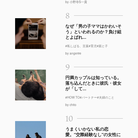
by 小野寺S一貴
8
なぜ「男の子ママはかわいそ
う」といわれるのか？負け組
とよばれ...
#私しばる、言葉
#育児
#親と子
by angerire
9
円満カップルは知っている。
落ち込んだときに彼氏・彼女
が「して...
#HOW TO
#パートナー
#夫婦のこと
by chito
10
うまくいかない私の恋
愛。“交際経験なし”の女性に