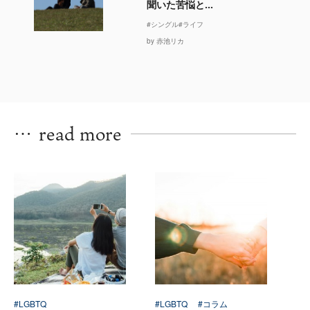
聞いた苦悩と...
#シングル
#ライフ
by 赤池リカ
…
read more
#LGBTQ
#LGBTQ
#コラム