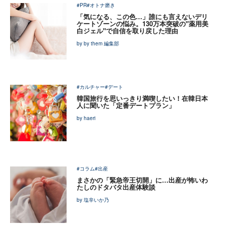
#PR
#オトナ磨き
「気になる、この色…」誰にも言えないデリ
ケートゾーンの悩み。130万本突破の"薬用美
白ジェル"で自信を取り戻した理由
by by them 編集部
#カルチャー
#デート
韓国旅行を思いっきり満喫したい！在韓日本
人に聞いた「定番デートプラン」
by haeri
#コラム
#出産
まさかの「緊急帝王切開」に…出産が怖いわ
たしのドタバタ出産体験談
by 塩辛いか乃