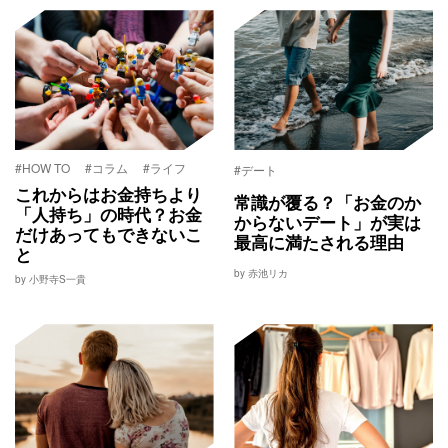
#HOW TO
#コラム
#ライフ
#デート
これからはお金持ちより
常識が覆る？「お金のか
「人持ち」の時代？お金
からないデート」が実は
だけあってもできないこ
最高に満たされる理由
と
by 赤池リカ
by 小野寺S一貴