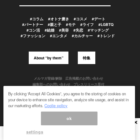
#コラム
#オトナ磨き
#コスメ
#デート
#パートナー
#親と子
#モテ
#ライフ
#LGBTQ
#コン活
#結婚
#美容
#失恋
#マッチング
#ファッション
#エンタメ
#カルチャー
#トレンド
About “by them”
特集
メルマガ登録/解除
広告掲載のお問い合わせ
編集部へのお問い合わせ
プレスリリース受付
メディア利用規約
By clicking “Accept All Cookies”, you agree to the storing of cookies on
your device to enhance site navigation, analyze site usage, and assist in
our marketing efforts.
Coolie policy
Powered by
ok
© 1999-2026 Magmag, Inc. All Rights Reserved
×
settings