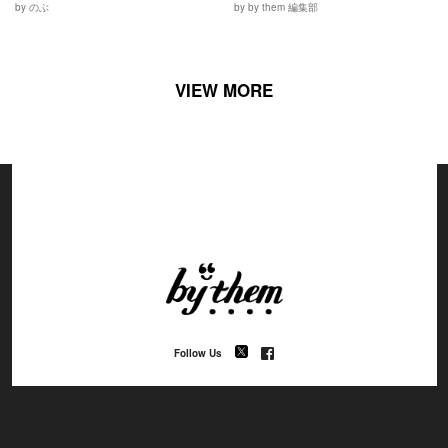
by のぶ
by by them 編集部
VIEW MORE
Follow Us