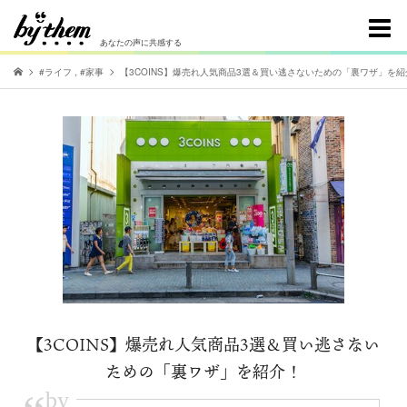
あなたの声に共感する
#ライフ
,
#家事
【3COINS】爆売れ人気商品3選＆買い逃さないための「裏ワザ」を紹
【3COINS】爆売れ人気商品3選＆買い逃さない
ための「裏ワザ」を紹介！
by