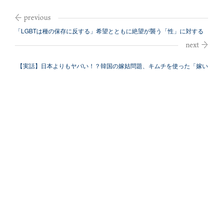
「LGBTは種の保存に反する」希望とともに絶望が襲う「性」に対する
日本の問...
【実話】日本よりもヤバい！？韓国の嫁姑問題、キムチを使った「嫁い
びり」も？