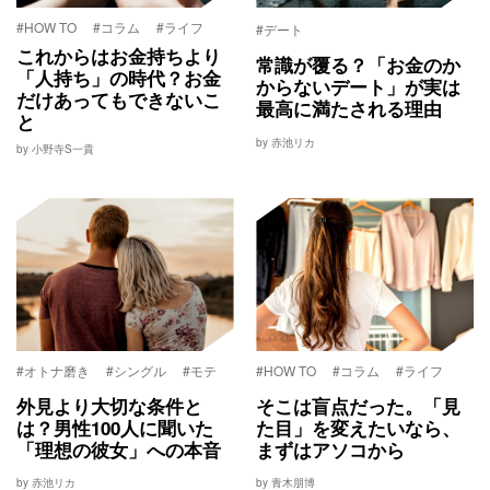
#HOW TO
#コラム
#ライフ
#デート
これからはお金持ちより
常識が覆る？「お金のか
「人持ち」の時代？お金
からないデート」が実は
だけあってもできないこ
最高に満たされる理由
と
by 赤池リカ
by 小野寺S一貴
#オトナ磨き
#シングル
#モテ
#HOW TO
#コラム
#ライフ
外見より大切な条件と
そこは盲点だった。「見
は？男性100人に聞いた
た目」を変えたいなら、
「理想の彼女」への本音
まずはアソコから
by 赤池リカ
by 青木朋博