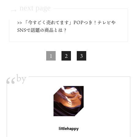
next page
→
>> 「今すごく売れてます」POPつき！テレビや
SNSで話題の商品とは？
1
2
3
by
“
littlehappy