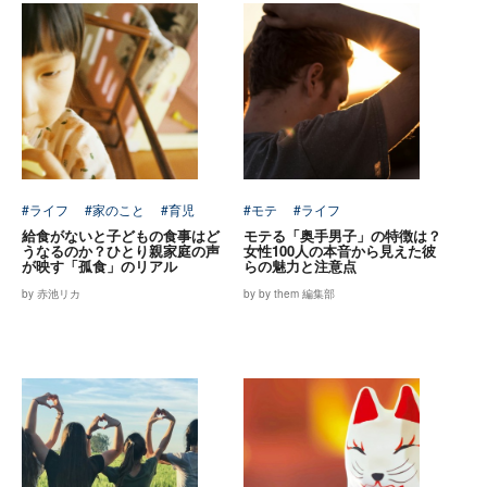
#ライフ
#家のこと
#育児
#モテ
#ライフ
給食がないと子どもの食事はど
モテる「奥手男子」の特徴は？
うなるのか？ひとり親家庭の声
女性100人の本音から見えた彼
が映す「孤食」のリアル
らの魅力と注意点
by 赤池リカ
by by them 編集部