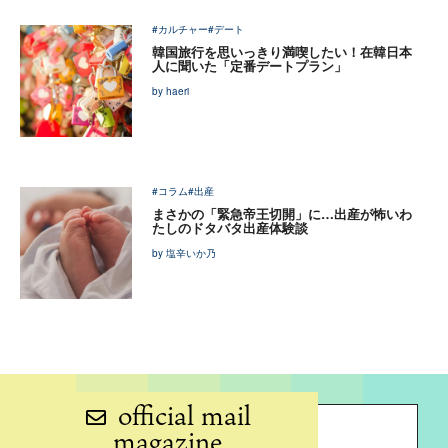
#カルチャー
#デート
韓国旅行を思いっきり満喫したい！在韓日本
人に聞いた「定番デートプラン」
by haeri
#コラム
#出産
まさかの「緊急帝王切開」に…出産が怖いわ
たしのドタバタ出産体験談
by 塩辛いか乃
official mail
magazine