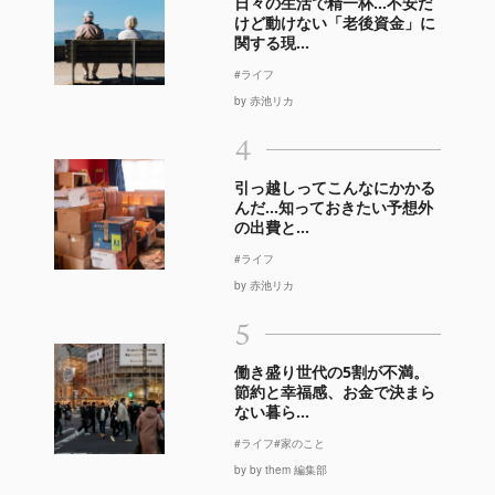
日々の生活で精一杯…不安だ
けど動けない「老後資金」に
関する現...
#ライフ
by 赤池リカ
4
引っ越しってこんなにかかる
んだ…知っておきたい予想外
の出費と...
#ライフ
by 赤池リカ
5
働き盛り世代の5割が不満。
節約と幸福感、お金で決まら
ない暮ら...
#ライフ
#家のこと
by by them 編集部