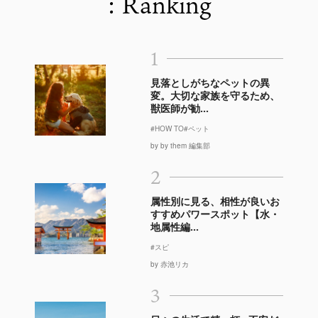
: Ranking
1
見落としがちなペットの異
変。大切な家族を守るため、
獣医師が勧...
#HOW TO
#ペット
by by them 編集部
2
属性別に見る、相性が良いお
すすめパワースポット【水・
地属性編...
#スピ
by 赤池リカ
3