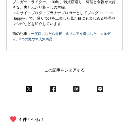
ブロガー・ライター。
100
均、雑貨店巡り、
料理と食器が大好
きな、夫とふたり暮らしの主婦。
エキサイトブログ・プラチナブロガーとしてブログ「
~
Little
Happy~
」で、盛りつけを工夫した見た目にも楽しめる料理や
レシピなどを紹介して
います。
前の記事：
一度口にしたら最後！食マニアを虜にした「カルデ
ィ」3つの激ウマ人気商品
この記事をシェアする
4 件
いいね！