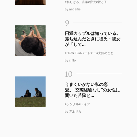
#私しばる、言葉
#育児
#親と子
by angerire
9
円満カップルは知っている。
落ち込んだときに彼氏・彼女
が「して...
#HOW TO
#パートナー
#夫婦のこと
by chito
10
うまくいかない私の恋
愛。“交際経験なし”の女性に
聞いた苦悩と...
#シングル
#ライフ
by 赤池リカ