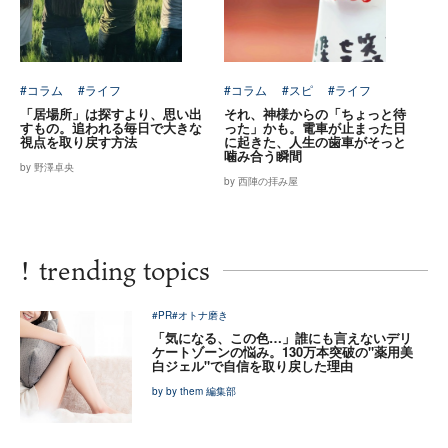
#コラム
#ライフ
#コラム
#スピ
#ライフ
「居場所」は探すより、思い出
それ、神様からの「ちょっと待
すもの。追われる毎日で大きな
った」かも。電車が止まった日
視点を取り戻す方法
に起きた、人生の歯車がそっと
噛み合う瞬間
by 野澤卓央
by 西陣の拝み屋
!
trending topics
#PR
#オトナ磨き
「気になる、この色…」誰にも言えないデリ
ケートゾーンの悩み。130万本突破の"薬用美
白ジェル"で自信を取り戻した理由
by by them 編集部