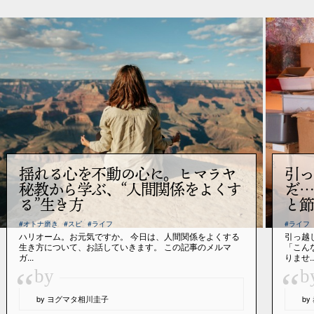
揺れる心を不動の心に。ヒマラヤ
引っ
秘教から学ぶ、“人間関係をよくす
だ…
る”生き方
と節
#オトナ磨き
#スピ
#ライフ
#ライフ
ハリオーム。お元気ですか。 今日は、人間関係をよくする
引っ越
生き方について、お話していきます。 この記事のメルマ
「こん
ガ...
りませ..
“
“
by
b
by ヨグマタ相川圭子
b