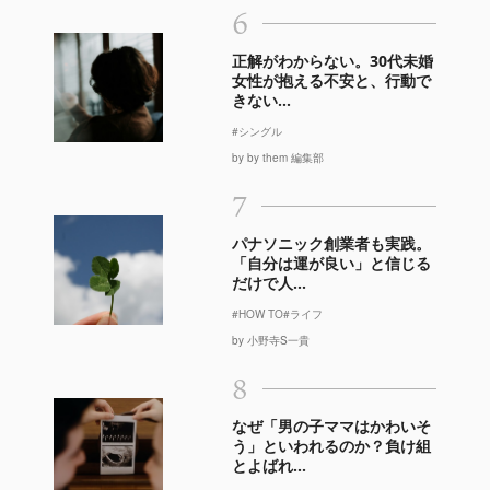
6
正解がわからない。30代未婚
女性が抱える不安と、行動で
きない...
#シングル
by by them 編集部
7
パナソニック創業者も実践。
「自分は運が良い」と信じる
だけで人...
#HOW TO
#ライフ
by 小野寺S一貴
8
なぜ「男の子ママはかわいそ
う」といわれるのか？負け組
とよばれ...