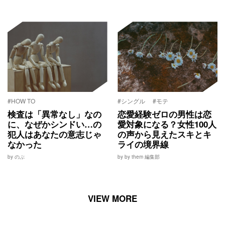
#HOW TO
#シングル
#モテ
検査は「異常なし」なの
恋愛経験ゼロの男性は恋
に、なぜかシンドい…の
愛対象になる？女性100人
犯人はあなたの意志じゃ
の声から見えたスキとキ
なかった
ライの境界線
by のぶ
by by them 編集部
VIEW MORE