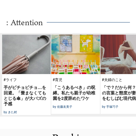
: Attention
#ライフ
#育児
#夫婦のこと
手がビチョビチョ…を
「こうあるべき」の呪
「で？だから何？
回避。「畳まなくても
縛。私たち親子が幼稚
の言葉と態度が妻
とじる傘」が大バズの
園を2度辞めたワケ
をむしばむ現代病
予感
by 佐藤友美子
by 手塚巧子
by きた村