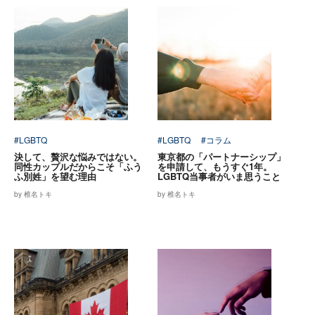
#LGBTQ
#LGBTQ
#コラム
決して、贅沢な悩みではない。
東京都の「パートナーシップ」
同性カップルだからこそ「ふう
を申請して、もうすぐ1年。
ふ別姓」を望む理由
LGBTQ当事者がいま思うこと
by 椎名トキ
by 椎名トキ