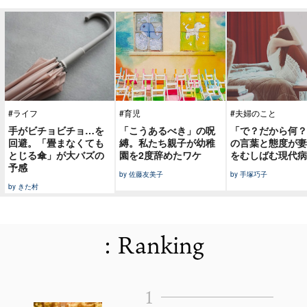
#ライフ
#育児
#夫婦のこと
手がビチョビチョ…を
「こうあるべき」の呪
「で？だから何？
回避。「畳まなくても
縛。私たち親子が幼稚
の言葉と態度が妻
とじる傘」が大バズの
園を2度辞めたワケ
をむしばむ現代病
予感
by 佐藤友美子
by 手塚巧子
by きた村
: Ranking
1