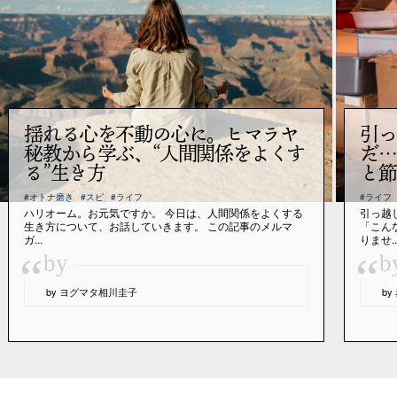
揺れる心を不動の心に。ヒマラヤ
引っ
秘教から学ぶ、“人間関係をよくす
だ…
る”生き方
と節
#オトナ磨き
#スピ
#ライフ
#ライフ
ハリオーム。お元気ですか。 今日は、人間関係をよくする
引っ越
生き方について、お話していきます。 この記事のメルマ
「こん
ガ...
りませ..
“
“
by
b
by ヨグマタ相川圭子
b