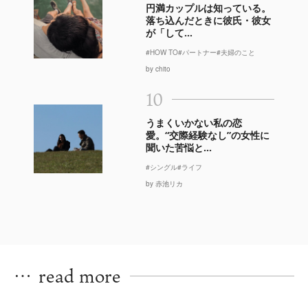
円満カップルは知っている。
落ち込んだときに彼氏・彼女
が「して...
#HOW TO
#パートナー
#夫婦のこと
by chito
10
うまくいかない私の恋
愛。“交際経験なし”の女性に
聞いた苦悩と...
#シングル
#ライフ
by 赤池リカ
…
read more