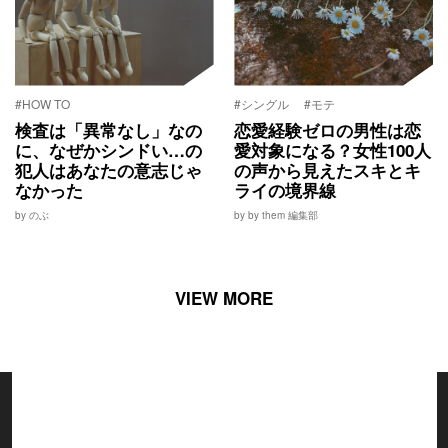
#HOW TO
#シングル
#モテ
検査は「異常なし」なの
恋愛経験ゼロの男性は恋
に、なぜかシンドい…の
愛対象になる？女性100人
犯人はあなたの意志じゃ
の声から見えたスキとキ
なかった
ライの境界線
by のぶ
by by them 編集部
VIEW MORE