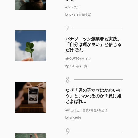
#シングル
by by them 編集部
7
パナソニック創業者も実践。
「自分は運が良い」と信じる
だけで人...
#HOW TO
#ライフ
by 小野寺S一貴
8
なぜ「男の子ママはかわいそ
う」といわれるのか？負け組
とよばれ...
#私しばる、言葉
#育児
#親と子
by angerire
9