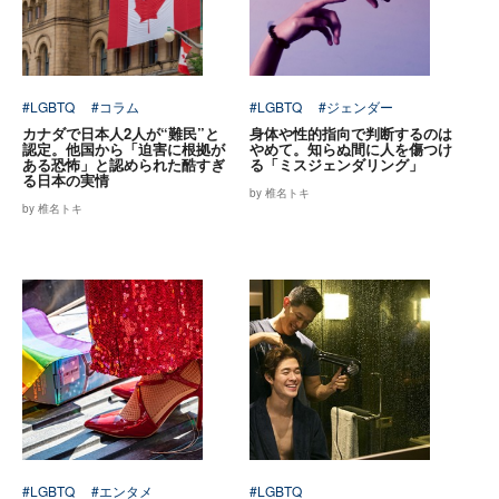
#LGBTQ
#コラム
#LGBTQ
#ジェンダー
カナダで日本人2人が“難民”と
身体や性的指向で判断するのは
認定。他国から「迫害に根拠が
やめて。知らぬ間に人を傷つけ
ある恐怖」と認められた酷すぎ
る「ミスジェンダリング」
る日本の実情
by 椎名トキ
by 椎名トキ
#LGBTQ
#エンタメ
#LGBTQ