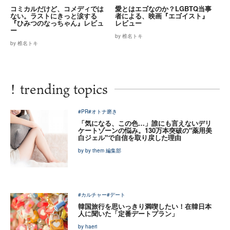
コミカルだけど、コメディでは
愛とはエゴなのか？LGBTQ当事
ない。ラストにきっと涙する
者による、映画『エゴイスト』
『ひみつのなっちゃん』レビュ
レビュー
ー
by 椎名トキ
by 椎名トキ
!
trending topics
#PR
#オトナ磨き
「気になる、この色…」誰にも言えないデリ
ケートゾーンの悩み。130万本突破の"薬用美
白ジェル"で自信を取り戻した理由
by by them 編集部
#カルチャー
#デート
韓国旅行を思いっきり満喫したい！在韓日本
人に聞いた「定番デートプラン」
by haeri