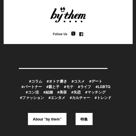
Follow Us
#コラム
#オトナ磨き
#コスメ
#デート
#パートナー
#親と子
#モテ
#ライフ
#LGBTQ
#コン活
#結婚
#美容
#失恋
#マッチング
#ファッション
#エンタメ
#カルチャー
#トレンド
About “by them”
特集