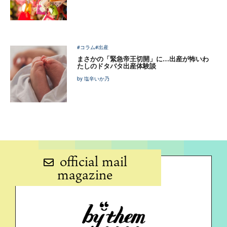
#コラム
#出産
まさかの「緊急帝王切開」に…出産が怖いわ
たしのドタバタ出産体験談
by 塩辛いか乃
official mail
magazine