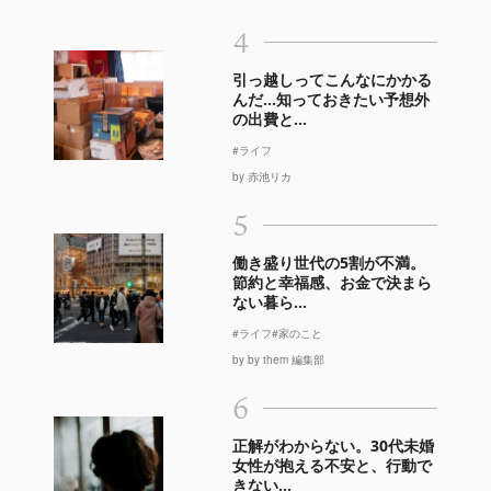
4
引っ越しってこんなにかかる
んだ…知っておきたい予想外
の出費と...
#ライフ
by 赤池リカ
5
働き盛り世代の5割が不満。
節約と幸福感、お金で決まら
ない暮ら...
#ライフ
#家のこと
by by them 編集部
6
正解がわからない。30代未婚
女性が抱える不安と、行動で
きない...