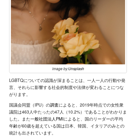
image by:
Unsplash
LGBTQについての認識が深まることは、一人一人の行動や発
言、それらに影響する社会的制度や法律が変わることにつな
がります。
国議会同盟（IPU）の
調査
によると、2019年時点での女性衆
議院は463人中たったの47人（10.2%）であることがわかりま
した。また
一般社団法人PMI
によると、国のリーダーの平均
年齢が60歳を超えている国は日本、韓国、イタリアのみとの
統計も出されています。