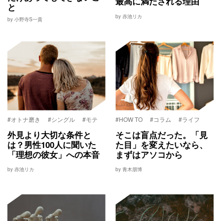
最高に満たされる理由
と
by 赤池リカ
by 小野寺S一貴
#オトナ磨き
#シングル
#モテ
#HOW TO
#コラム
#ライフ
外見より大切な条件と
そこは盲点だった。「見
は？男性100人に聞いた
た目」を変えたいなら、
「理想の彼女」への本音
まずはアソコから
by 赤池リカ
by 青木朋博