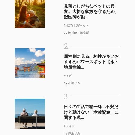
見落としがちなペットの異
変。大切な家族を守るため、
獣医師が勧...
#HOW TO
#ペット
by by them 編集部
2
属性別に見る、相性が良いお
すすめパワースポット【水・
地属性編...
#スピ
by 赤池リカ
3
日々の生活で精一杯…不安だ
けど動けない「老後資金」に
関する現...
#ライフ
by 赤池リカ