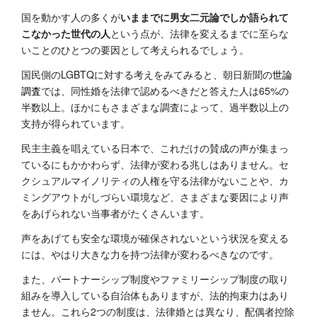
国を動かす人の多くが
いままでに男女二元論でしか語られて
こなかった世代の人
という点が、法律を変えるまでに至らな
いことのひとつの要因として考えられるでしょう。
国民側のLGBTQに対する考えをみてみると、朝日新聞の
世論
調査
では、同性婚を法律で認めるべきだと答えた人は65%の
半数以上。ほかにもさまざまな調査によって、過半数以上の
支持が得られています。
民主主義を唱えている日本で、これだけの賛成の声が集まっ
ているにもかかわらず、法律が変わる兆しはありません。セ
クシュアルマイノリティの人権を守る法律がないことや、カ
ミングアウトがしづらい環境など、さまざまな要因により声
をあげられない当事者がたくさんいます。
声をあげても安全な環境が確保されないという状況を変える
には、やはり大きな力を持つ法律が変わるべきなのです。
また、パートナーシップ制度やファミリーシップ制度の取り
組みを導入している自治体もありますが、法的拘束力はあり
ません。これら2つの制度は、法律婚とは異なり、配偶者控除