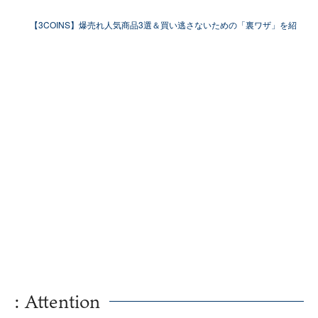
ト4選
【3COINS】爆売れ人気商品3選＆買い逃さないための「裏ワザ」を紹
介！
: Attention