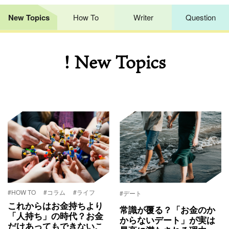
New Topics
How To
Writer
Question
! New Topics
#HOW TO
#コラム
#ライフ
#デート
これからはお金持ちより
常識が覆る？「お金のか
「人持ち」の時代？お金
からないデート」が実は
だけあってもできないこ