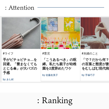
: Attention
#ライフ
#育児
#夫婦のこと
手がビチョビチョ…を
「こうあるべき」の呪
「で？だから何？
回避。「畳まなくても
縛。私たち親子が幼稚
の言葉と態度が妻
とじる傘」が大バズの
園を2度辞めたワケ
をむしばむ現代病
予感
by 佐藤友美子
by 手塚巧子
by きた村
: Ranking