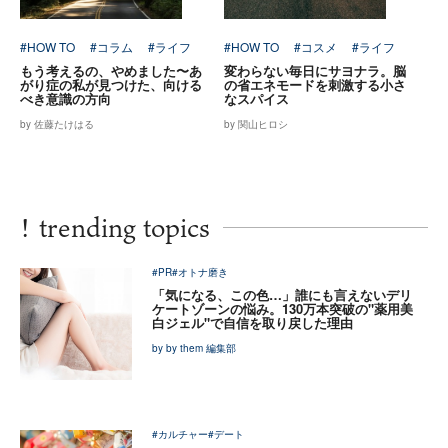
#HOW TO
#コラム
#ライフ
#HOW TO
#コスメ
#ライフ
もう考えるの、やめました〜あ
変わらない毎日にサヨナラ。脳
がり症の私が見つけた、向ける
の省エネモードを刺激する小さ
べき意識の方向
なスパイス
by 佐藤たけはる
by 関山ヒロシ
!
trending topics
#PR
#オトナ磨き
「気になる、この色…」誰にも言えないデリ
ケートゾーンの悩み。130万本突破の"薬用美
白ジェル"で自信を取り戻した理由
by by them 編集部
#カルチャー
#デート