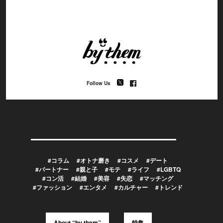
Follow Us
#コラム
#オトナ磨き
#コスメ
#デート
#パートナー
#親と子
#モテ
#ライフ
#LGBTQ
#コン活
#結婚
#美容
#失恋
#マッチング
#ファッション
#エンタメ
#カルチャー
#トレンド
About “by them”
特集