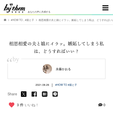
あなたの声に共感する
#HOW TO
,
#親と子
相思相愛の夫と娘にイラッ。嫉妬してしまう私は、どうすればい
相思相愛の夫と娘にイラッ。嫉妬してしまう私
は、どうすればいい？
“
by
永藤かおる
|
2021.08.26
#HOW TO
#親と子
Share
3 件
いいね！
0