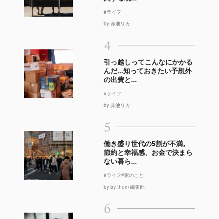
#ライフ
by 赤池リカ
4
引っ越しってこんなにかかる
んだ…知っておきたい予想外
の出費と...
#ライフ
by 赤池リカ
5
働き盛り世代の5割が不満。
節約と幸福感、お金で決まら
ない暮ら...
#ライフ
#家のこと
by by them 編集部
6