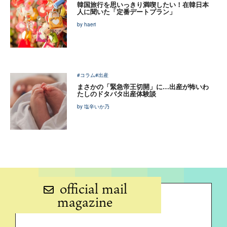
韓国旅行を思いっきり満喫したい！在韓日本
人に聞いた「定番デートプラン」
by haeri
#コラム
#出産
まさかの「緊急帝王切開」に…出産が怖いわ
たしのドタバタ出産体験談
by 塩辛いか乃
official mail
magazine