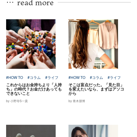
…
read more
#HOW TO
#コラム
#ライフ
#HOW TO
#コラム
#ライフ
これからはお金持ちより「人持
そこは盲点だった。「見た目」
ち」の時代？お金だけあっても
を変えたいなら、まずはアソコ
できないこと
から
by 小野寺S一貴
by 青木朋博