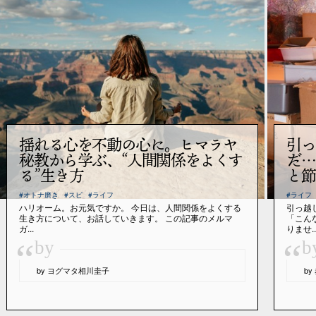
揺れる心を不動の心に。ヒマラヤ
引っ
秘教から学ぶ、“人間関係をよくす
だ…
る”生き方
と節
#オトナ磨き
#スピ
#ライフ
#ライフ
ハリオーム。お元気ですか。 今日は、人間関係をよくする
引っ越
生き方について、お話していきます。 この記事のメルマ
「こん
ガ...
りませ..
“
“
by
b
by ヨグマタ相川圭子
b