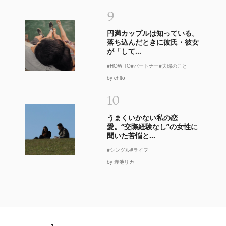
9
円満カップルは知っている。
落ち込んだときに彼氏・彼女
が「して...
#HOW TO
#パートナー
#夫婦のこと
by chito
10
うまくいかない私の恋
愛。“交際経験なし”の女性に
聞いた苦悩と...
#シングル
#ライフ
by 赤池リカ