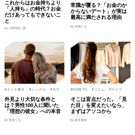
これからはお金持ちより
常識が覆る？「お金のか
「人持ち」の時代？お金
からないデート」が実は
だけあってもできないこ
最高に満たされる理由
と
by 赤池リカ
by 小野寺S一貴
#オトナ磨き
#シングル
#モテ
#HOW TO
#コラム
#ライフ
外見より大切な条件と
そこは盲点だった。「見
は？男性100人に聞いた
た目」を変えたいなら、
「理想の彼女」への本音
まずはアソコから
by 赤池リカ
by 青木朋博