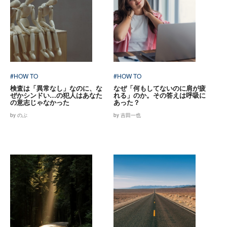
#HOW TO
#HOW TO
検査は「異常なし」なのに、な
なぜ「何もしてないのに肩が疲
ぜかシンドい…の犯人はあなた
れる」のか。その答えは呼吸に
の意志じゃなかった
あった？
by のぶ
by 吉田一也