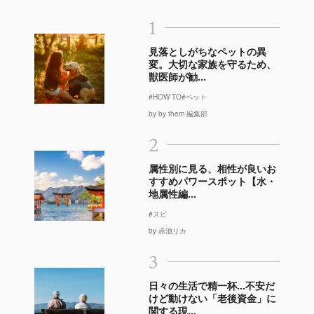
1
見落としがちなペットの異
変。大切な家族を守るため、
獣医師が勧...
#HOW TO
#ペット
by by them 編集部
2
属性別に見る、相性が良いお
すすめパワースポット【水・
地属性編...
#スピ
by 赤池リカ
3
日々の生活で精一杯…不安だ
けど動けない「老後資金」に
関する現...