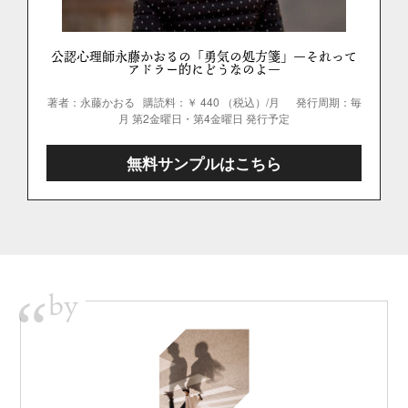
公認心理師永藤かおるの「勇気の処方箋」―それって
アドラー的にどうなのよ―
著者：永藤かおる
購読料：￥ 440 （税込）/月
発行周期：毎
月 第2金曜日・第4金曜日 発行予定
無料サンプルはこちら
by
“