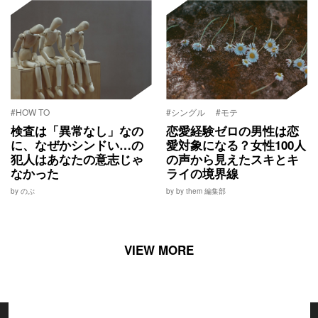
#HOW TO
#シングル
#モテ
検査は「異常なし」なの
恋愛経験ゼロの男性は恋
に、なぜかシンドい…の
愛対象になる？女性100人
犯人はあなたの意志じゃ
の声から見えたスキとキ
なかった
ライの境界線
by のぶ
by by them 編集部
VIEW MORE