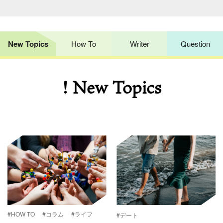
New Topics
How To
Writer
Question
! New Topics
#HOW TO
#コラム
#ライフ
#デート