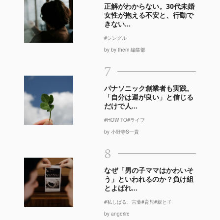
正解がわからない。30代未婚
女性が抱える不安と、行動で
きない...
#シングル
by by them 編集部
7
パナソニック創業者も実践。
「自分は運が良い」と信じる
だけで人...
#HOW TO
#ライフ
by 小野寺S一貴
8
なぜ「男の子ママはかわいそ
う」といわれるのか？負け組
とよばれ...
#私しばる、言葉
#育児
#親と子
by angerire