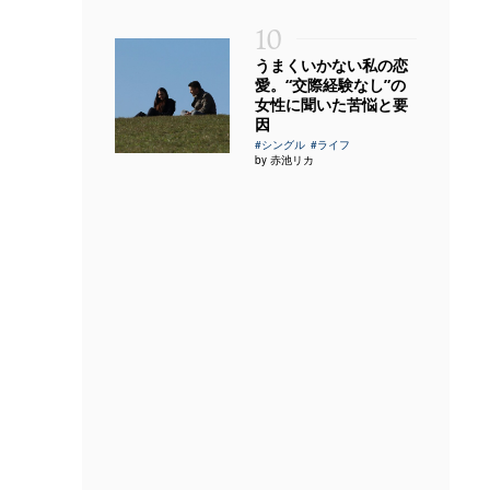
10
うまくいかない私の恋
愛。“交際経験なし”の
女性に聞いた苦悩と要
因
#シングル
#ライフ
by 赤池リカ