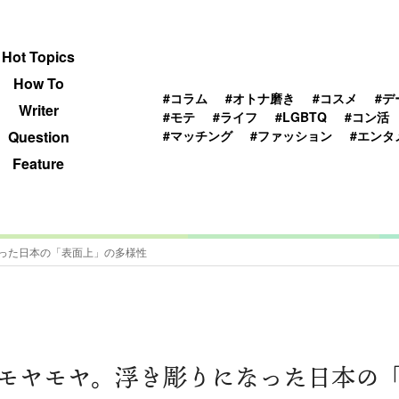
 TOPICS
HOWTO
WRITER
QUESTION
Hot Topics
How To
#コラム
#オトナ磨き
#コスメ
#デ
Writer
#モテ
#ライフ
#LGBTQ
#コン活
#マッチング
#ファッション
#エンタ
Question
Feature
った日本の「表面上」の多様性
モヤモヤ。浮き彫りになった日本の