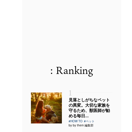
: Ranking
1
見落としがちなペット
の異変。大切な家族を
守るため、獣医師が勧
める毎日...
#HOW TO
#ペット
by by them 編集部