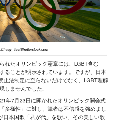
:
Chaay_Tee
/
Shutterstock.com
られたオリンピック憲章には、LGBT含む
することが明示されています。ですが、日本
別禁止法制定に至らないだけでなく、LGBT理解
現しませんでした。
21年7月23日に開かれたオリンピック開会式
「多様性」に対し、筆者は不信感を強めまし
んが日本国歌「君が代」を歌い、その美しい歌