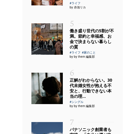
#ライフ
by 赤池リカ
5
働き盛り世代の5割が不
満。節約と幸福感、お
金で決まらない暮らし
の質
#ライフ
#家のこと
by by them 編集部
6
正解がわからない。30
代未婚女性が抱える不
安と、行動できない本
当の理...
#シングル
by by them 編集部
7
パナソニック創業者も