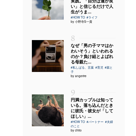
実践。「自分は運が良
い」と信じるだけで人
生がうま...
#HOW TO
#ライフ
by 小野寺S一貴
8
なぜ「男の子ママはか
わいそう」といわれる
のか？負け組とよばれ
る母親た...
#私しばる、言葉
#育児
#親と
子
by angerire
9
円満カップルは知って
いる。落ち込んだとき
に彼氏・彼女が「して
ほしい」...
#HOW TO
#パートナー
#夫婦
のこと
by chito