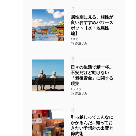
2
属性別に見る、相性が
良いおすすめパワース
ポット【水・地属性
編】
#スピ
by 赤池リカ
3
日々の生活で精一杯…
不安だけど動けない
「老後資金」に関する
現実
#ライフ
by 赤池リカ
4
引っ越しってこんなに
かかるんだ…知ってお
きたい予想外の出費と
節約術