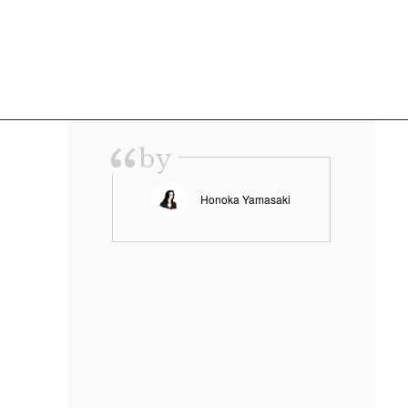
“
by
Honoka Yamasaki