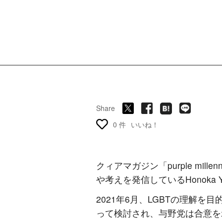
Share
0 件
いいね！
クィアマガジン「purple mil
や考えを発信しているHonoka Y
2021年6月、LGBTの理解を
って検討され、与野党は合意を