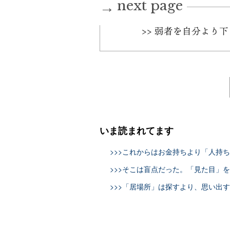
next page
→
>> 弱者を自分より
いま読まれてます
>>>これからはお金持ちより「人持
>>>そこは盲点だった。「見た目」
>>>「居場所」は探すより、思い出