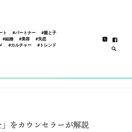
FEATURE
ート
#パートナー
#親と子
#結婚
#美容
#失恋
メ
#カルチャー
#トレンド
景」をカウンセラーが解説