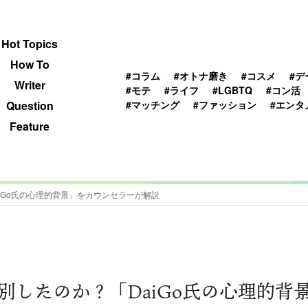
 TOPICS
HOWTO
WRITER
QUESTION
Hot Topics
How To
#コラム
#オトナ磨き
#コスメ
#デ
Writer
#モテ
#ライフ
#LGBTQ
#コン活
#マッチング
#ファッション
#エンタ
Question
Feature
iGo氏の心理的背景」をカウンセラーが解説
別したのか？「DaiGo氏の心理的背