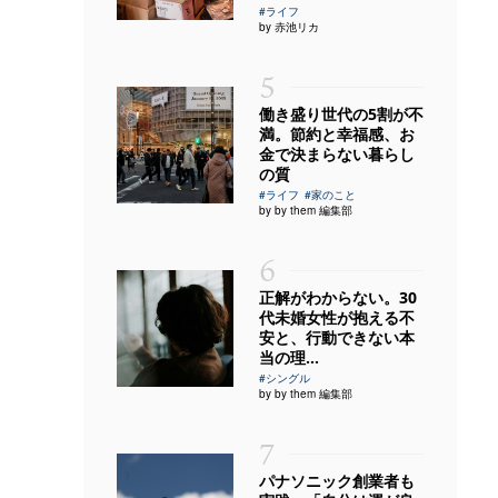
#ライフ
by 赤池リカ
5
働き盛り世代の5割が不
満。節約と幸福感、お
金で決まらない暮らし
の質
#ライフ
#家のこと
by by them 編集部
6
正解がわからない。30
代未婚女性が抱える不
安と、行動できない本
当の理...
#シングル
by by them 編集部
7
パナソニック創業者も