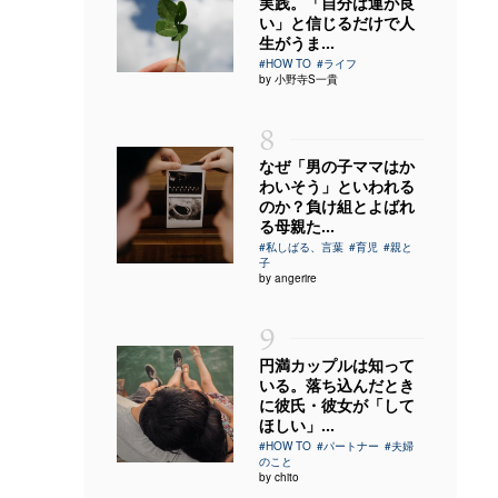
実践。「自分は運が良
い」と信じるだけで人
生がうま...
#HOW TO
#ライフ
by 小野寺S一貴
8
なぜ「男の子ママはか
わいそう」といわれる
のか？負け組とよばれ
る母親た...
#私しばる、言葉
#育児
#親と
子
by angerire
9
円満カップルは知って
いる。落ち込んだとき
に彼氏・彼女が「して
ほしい」...
#HOW TO
#パートナー
#夫婦
のこと
by chito