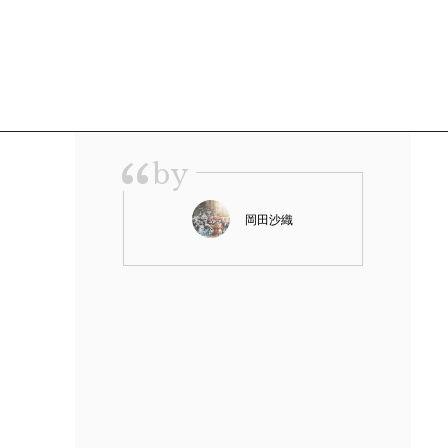
“
by
岡田沙織