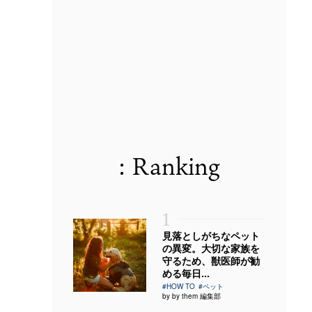
: Ranking
1
見落としがちなペット
の異変。大切な家族を
守るため、獣医師が勧
める毎日...
#HOW TO
#ペット
by by them 編集部