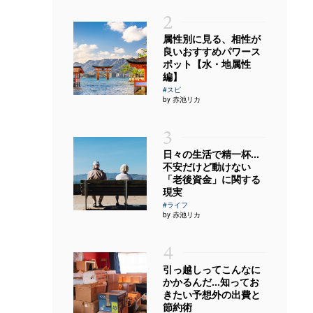
2
属性別に見る、相性が
良いおすすめパワース
ポット【水・地属性
編】
#スピ
by 赤池リカ
3
日々の生活で精一杯…
不安だけど動けない
「老後資金」に関する
現実
#ライフ
by 赤池リカ
4
引っ越しってこんなに
かかるんだ…知ってお
きたい予想外の出費と
節約術