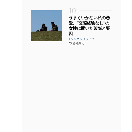
10
うまくいかない私の恋
愛。“交際経験なし”の
女性に聞いた苦悩と要
因
#シングル
#ライフ
by 赤池リカ