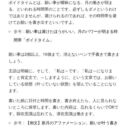
ボイドタイムとは、願い事が曖昧になる、月の働きが弱ま
る、といわれる時間帯のことです。必ずしもダメというわけ
ではありませんが、避けられるのであれば、その時間帯を避
けてお願いを書き出すといいですよ。
参考：
願い事は避けたほうがいい。月のパワーが弱まる時
間帯「ボイドタイム」
願い事は2個以上、10個まで。消えないペンで手書きで書きま
しょう。
主語は明確に。そして、「私は～です」「私は～になりま
す」と肯定文で。～しますように、という文章では、お願い
している状態（叶っていない状態）を望んでいることになり
ます。
書いた紙に日付と時間を書き、書き終えたら、人に見られな
いところに保管します。書いた内容は、忘れるくらいでOKで
す。顕在意識は忘れても、潜在意識は働きます。
参考：
【例文】新月のアファメーション。願いが叶う書き