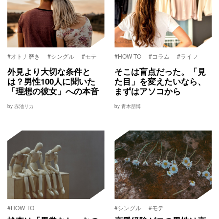
#オトナ磨き
#シングル
#モテ
#HOW TO
#コラム
#ライフ
外見より大切な条件と
そこは盲点だった。「見
は？男性100人に聞いた
た目」を変えたいなら、
「理想の彼女」への本音
まずはアソコから
by 赤池リカ
by 青木朋博
#HOW TO
#シングル
#モテ