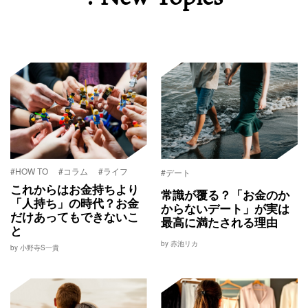
#HOW TO
#コラム
#ライフ
#デート
これからはお金持ちより
常識が覆る？「お金のか
「人持ち」の時代？お金
からないデート」が実は
だけあってもできないこ
最高に満たされる理由
と
by 赤池リカ
by 小野寺S一貴