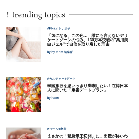
!
trending topics
#PR
#オトナ磨き
「気になる、この色…」誰にも言えないデリ
ケートゾーンの悩み。130万本突破の"薬用美
白ジェル"で自信を取り戻した理由
by by them 編集部
#カルチャー
#デート
韓国旅行を思いっきり満喫したい！在韓日本
人に聞いた「定番デートプラン」
by haeri
#コラム
#出産
まさかの「緊急帝王切開」に…出産が怖いわ