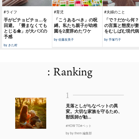
#ライフ
#育児
#夫婦のこと
手がビチョビチョ…を
「こうあるべき」の呪
「で？だから何？
回避。「畳まなくても
縛。私たち親子が幼稚
の言葉と態度が妻
とじる傘」が大バズの
園を2度辞めたワケ
をむしばむ現代病
予感
by 佐藤友美子
by 手塚巧子
by きた村
: Ranking
1
見落としがちなペットの異
変。大切な家族を守るため、
獣医師が勧...
#HOW TO
#ペット
by by them 編集部