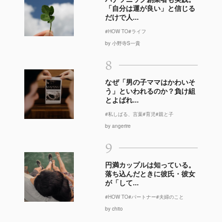
「自分は運が良い」と信じる
だけで人...
#HOW TO
#ライフ
by 小野寺S一貴
8
なぜ「男の子ママはかわいそ
う」といわれるのか？負け組
とよばれ...
#私しばる、言葉
#育児
#親と子
by angerire
9
円満カップルは知っている。
落ち込んだときに彼氏・彼女
が「して...
#HOW TO
#パートナー
#夫婦のこと
by chito