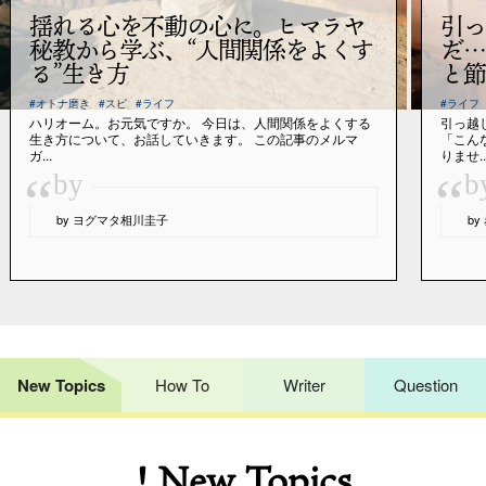
揺れる心を不動の心に。ヒマラヤ
引っ
秘教から学ぶ、“人間関係をよくす
だ…
る”生き方
と節
#オトナ磨き
#スピ
#ライフ
#ライフ
ハリオーム。お元気ですか。 今日は、人間関係をよくする
引っ越
生き方について、お話していきます。 この記事のメルマ
「こん
ガ...
りませ..
“
“
by
b
by ヨグマタ相川圭子
b
New Topics
How To
Writer
Question
! New Topics