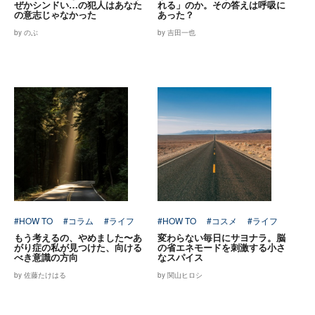
ぜかシンドい…の犯人はあなた
れる」のか。その答えは呼吸に
の意志じゃなかった
あった？
by のぶ
by 吉田一也
#HOW TO
#コラム
#ライフ
#HOW TO
#コスメ
#ライフ
もう考えるの、やめました〜あ
変わらない毎日にサヨナラ。脳
がり症の私が見つけた、向ける
の省エネモードを刺激する小さ
べき意識の方向
なスパイス
by 佐藤たけはる
by 関山ヒロシ