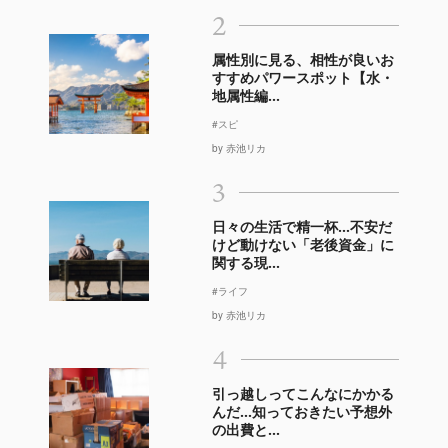
2
属性別に見る、相性が良いお
すすめパワースポット【水・
地属性編...
#スピ
by 赤池リカ
3
日々の生活で精一杯…不安だ
けど動けない「老後資金」に
関する現...
#ライフ
by 赤池リカ
4
引っ越しってこんなにかかる
んだ…知っておきたい予想外
の出費と...