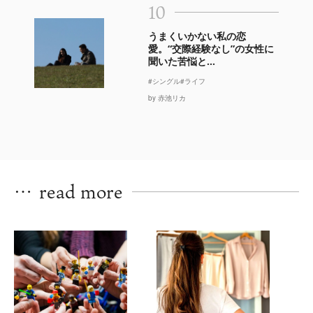
10
うまくいかない私の恋
愛。“交際経験なし”の女性に
聞いた苦悩と...
#シングル
#ライフ
by 赤池リカ
…
read more