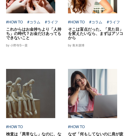
#HOW TO
#コラム
#ライフ
#HOW TO
#コラム
#ライフ
これからはお金持ちより「人持
そこは盲点だった。「見た目」
ち」の時代？お金だけあっても
を変えたいなら、まずはアソコ
できないこと
から
by 小野寺S一貴
by 青木朋博
#HOW TO
#HOW TO
検査は「異常なし」なのに、な
なぜ「何もしてないのに肩が疲