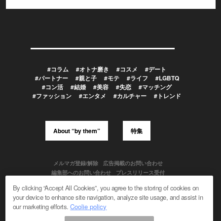
#コラム
#オトナ磨き
#コスメ
#デート
#パートナー
#親と子
#モテ
#ライフ
#LGBTQ
#コン活
#結婚
#美容
#失恋
#マッチング
#ファッション
#エンタメ
#カルチャー
#トレンド
About “by them”
特集
メルマガ登録/解除
広告掲載のお問い合わせ
編集部へのお問い合わせ
プレスリリース受付
メディア利用規約
By clicking “Accept All Cookies”, you agree to the storing of cookies on
your device to enhance site navigation, analyze site usage, and assist in
our marketing efforts.
Coolie policy
Powered by