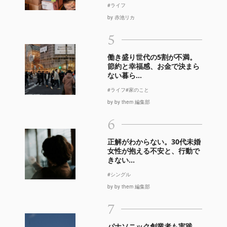
#ライフ
by 赤池リカ
5
働き盛り世代の5割が不満。
節約と幸福感、お金で決まら
ない暮ら...
#ライフ
#家のこと
by by them 編集部
6
正解がわからない。30代未婚
女性が抱える不安と、行動で
きない...
#シングル
by by them 編集部
7
パナソニック創業者も実践。