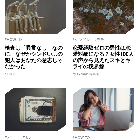
#HOW TO
#シングル
#モテ
検査は「異常なし」なの
恋愛経験ゼロの男性は恋
に、なぜかシンドい…の
愛対象になる？女性100人
犯人はあなたの意志じゃ
の声から見えたスキとキ
なかった
ライの境界線
by のぶ
by by them 編集部
#デート
#モテ
#HOW TO