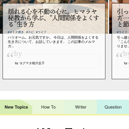
揺れる心を不動の心に。ヒマラヤ
引っ
秘教から学ぶ、“人間関係をよくす
だ…
る”生き方
と節
#オトナ磨き
#スピ
#ライフ
#ライフ
ハリオーム。お元気ですか。 今日は、人間関係をよくする
引っ越
生き方について、お話していきます。 この記事のメルマ
「こん
ガ...
りませ..
“
“
by
b
by ヨグマタ相川圭子
b
New Topics
How To
Writer
Question