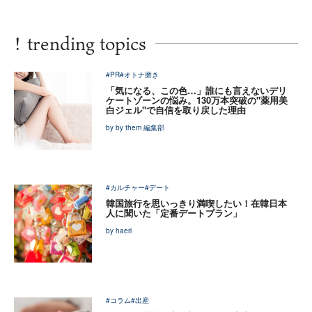
!
trending topics
#PR
#オトナ磨き
「気になる、この色…」誰にも言えないデリ
ケートゾーンの悩み。130万本突破の"薬用美
白ジェル"で自信を取り戻した理由
by by them 編集部
#カルチャー
#デート
韓国旅行を思いっきり満喫したい！在韓日本
人に聞いた「定番デートプラン」
by haeri
#コラム
#出産