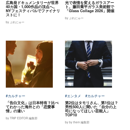
広島発ドキュメンタリーが世界
光で表情を変えるガラスアー
40カ国・1,000作品の頂点へ。
ト。藤田喬平ガラス美術館で
NYフェスティバルでファイナリ
「Glass Collage 2026」開催
ストに！
by ぷれにゅー
by ぷれにゅー
#カルチャー
#エンタメ
#カルチャー
「告白文化」は日本特有？比べ
第2位はタモリさん、第1位は？
てわかった海外との「恋愛事
男性500人に聞いた「自分の上
情」の違い
司になってほしい芸能人」
TOP10
by TRiP EDiTOR 編集部
by by them 編集部