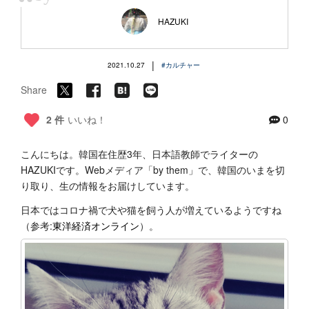
“
HAZUKI
|
2021.10.27
#カルチャー
Share
2 件
いいね！
0
こんにちは。韓国在住歴3年、日本語教師でライターの
HAZUKIです。Webメディア「by them」で、韓国のいまを切
り取り、生の情報をお届けしています。
日本ではコロナ禍で犬や猫を飼う人が増えているようですね
（参考:
東洋経済オンライン
）。