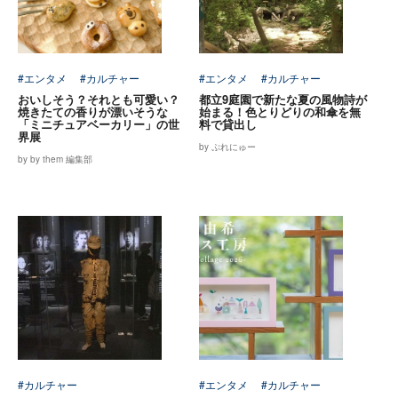
#エンタメ
#カルチャー
#エンタメ
#カルチャー
おいしそう？それとも可愛い？
都立9庭園で新たな夏の風物詩が
焼きたての香りが漂いそうな
始まる！色とりどりの和傘を無
「ミニチュアベーカリー」の世
料で貸出し
界展
by ぷれにゅー
by by them 編集部
#カルチャー
#エンタメ
#カルチャー