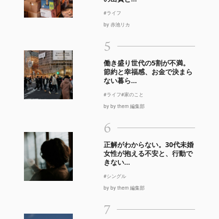
#ライフ
by 赤池リカ
5
働き盛り世代の5割が不満。
節約と幸福感、お金で決まら
ない暮ら...
#ライフ
#家のこと
by by them 編集部
6
正解がわからない。30代未婚
女性が抱える不安と、行動で
きない...
#シングル
by by them 編集部
7