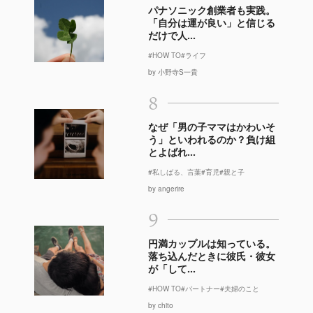
パナソニック創業者も実践。
「自分は運が良い」と信じる
だけで人...
#HOW TO
#ライフ
by 小野寺S一貴
8
なぜ「男の子ママはかわいそ
う」といわれるのか？負け組
とよばれ...
#私しばる、言葉
#育児
#親と子
by angerire
9
円満カップルは知っている。
落ち込んだときに彼氏・彼女
が「して...
#HOW TO
#パートナー
#夫婦のこと
by chito