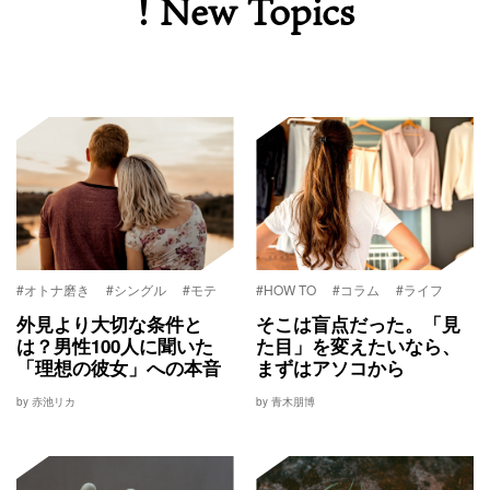
! New Topics
#オトナ磨き
#シングル
#モテ
#HOW TO
#コラム
#ライフ
外見より大切な条件と
そこは盲点だった。「見
は？男性100人に聞いた
た目」を変えたいなら、
「理想の彼女」への本音
まずはアソコから
by 赤池リカ
by 青木朋博