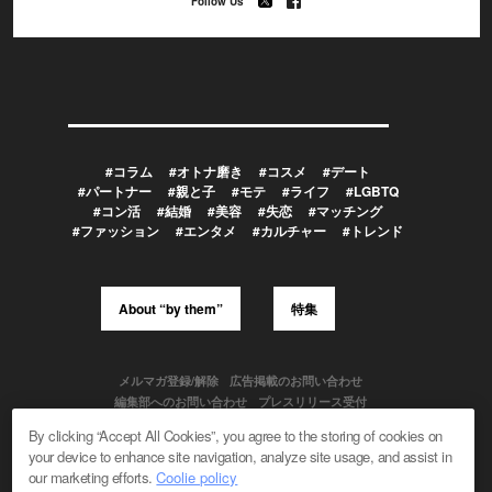
Follow Us
#コラム
#オトナ磨き
#コスメ
#デート
#パートナー
#親と子
#モテ
#ライフ
#LGBTQ
#コン活
#結婚
#美容
#失恋
#マッチング
#ファッション
#エンタメ
#カルチャー
#トレンド
About “by them”
特集
メルマガ登録/解除
広告掲載のお問い合わせ
編集部へのお問い合わせ
プレスリリース受付
メディア利用規約
By clicking “Accept All Cookies”, you agree to the storing of cookies on
your device to enhance site navigation, analyze site usage, and assist in
our marketing efforts.
Coolie policy