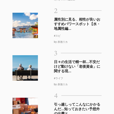
2
属性別に見る、相性が良いお
すすめパワースポット【水・
地属性編...
#スピ
by 赤池リカ
3
日々の生活で精一杯…不安だ
けど動けない「老後資金」に
関する現...
#ライフ
by 赤池リカ
4
引っ越しってこんなにかかる
んだ…知っておきたい予想外
の出費と...