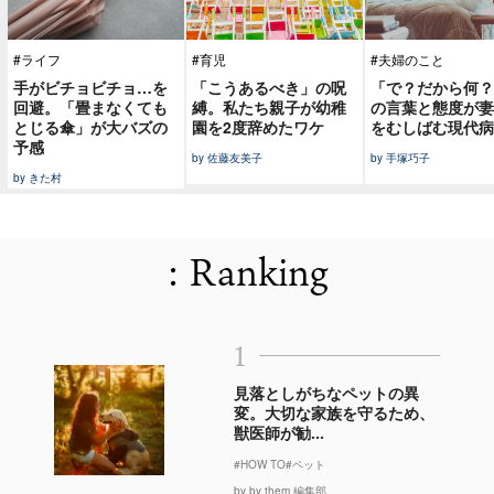
#ライフ
#育児
#夫婦のこと
手がビチョビチョ…を
「こうあるべき」の呪
「で？だから何？
回避。「畳まなくても
縛。私たち親子が幼稚
の言葉と態度が妻
とじる傘」が大バズの
園を2度辞めたワケ
をむしばむ現代病
予感
by 佐藤友美子
by 手塚巧子
by きた村
: Ranking
1
見落としがちなペットの異
変。大切な家族を守るため、
獣医師が勧...
#HOW TO
#ペット
by by them 編集部