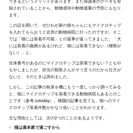
できるというメリットがあります。また保護者のデータも登
録されていることから、動物虐待や動物遺棄の予防にもなり
ます。
この話を聞いて、ぜひわが家の猫ちゃんにもマイクロチップ
を入れてもらおうと近所の動物病院に行ったのですが、そこ
では「猫には装着不可能」との返事が返ってきました。「犬
には装着の義務があるけれど、猫には装着できない（権限が
ない）」と。
生体番号があるのにマイクロチップは装着できない？ともや
もやしましたが、担当の獣医さんがそう言うのだから仕方が
ないと、そのときは諦めました。
しかし、この記事の執筆を機にもう一度しっかり調べてみる
と、猫にマイクロチップを装着できる動物病院もあるとのこ
とです（参考:
cctoday
）。
韓国の記事
を見ても、猫へのマイ
クロチップ装着件数がかなり低いことがわかります。
主な理由としては、次の2つのことがあるようです。
猫は基本家で過ごすから