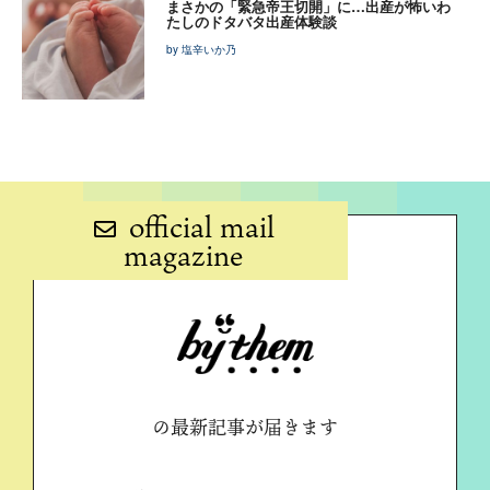
まさかの「緊急帝王切開」に…出産が怖いわ
たしのドタバタ出産体験談
by 塩辛いか乃
official mail
magazine
の最新記事が届きます