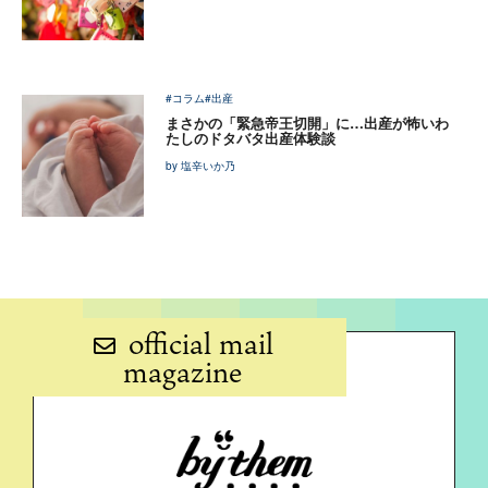
#コラム
#出産
まさかの「緊急帝王切開」に…出産が怖いわ
たしのドタバタ出産体験談
by 塩辛いか乃
official mail
magazine