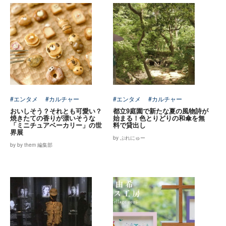
#エンタメ
#カルチャー
#エンタメ
#カルチャー
おいしそう？それとも可愛い？
都立9庭園で新たな夏の風物詩が
焼きたての香りが漂いそうな
始まる！色とりどりの和傘を無
「ミニチュアベーカリー」の世
料で貸出し
界展
by ぷれにゅー
by by them 編集部