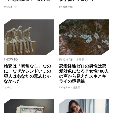
by 赤池リカ
by 青木朋博
#HOW TO
#シングル
#モテ
検査は「異常なし」なの
恋愛経験ゼロの男性は恋
に、なぜかシンドい…の
愛対象になる？女性100人
犯人はあなたの意志じゃ
の声から見えたスキとキ
なかった
ライの境界線
by のぶ
by by them 編集部