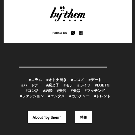
Follow Us
#コラム
#オトナ磨き
#コスメ
#デート
#パートナー
#親と子
#モテ
#ライフ
#LGBTQ
#コン活
#結婚
#美容
#失恋
#マッチング
#ファッション
#エンタメ
#カルチャー
#トレンド
About “by them”
特集