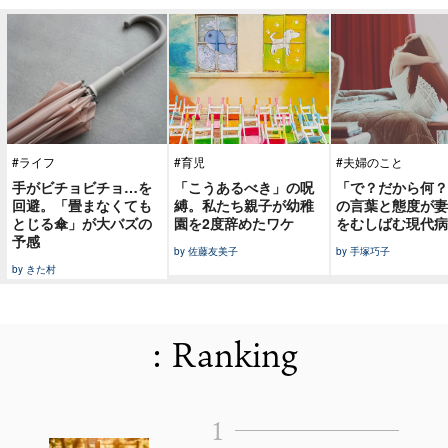
#ライフ
#育児
#夫婦のこと
手がビチョビチョ…を
「こうあるべき」の呪
「で？だから何？
回避。「畳まなくても
縛。私たち親子が幼稚
の言葉と態度が妻
とじる傘」が大バズの
園を2度辞めたワケ
をむしばむ現代病
予感
by 佐藤友美子
by 手塚巧子
by きた村
: Ranking
1