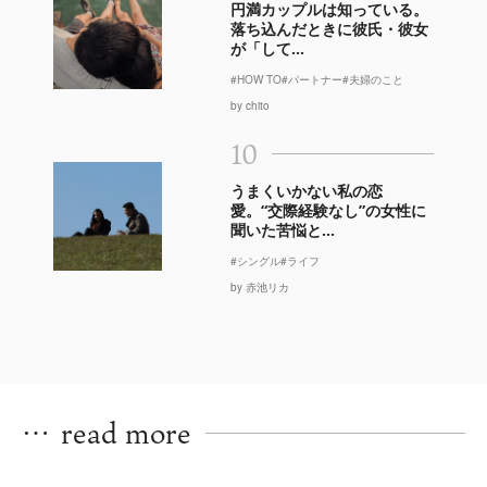
円満カップルは知っている。
落ち込んだときに彼氏・彼女
が「して...
#HOW TO
#パートナー
#夫婦のこと
by chito
10
うまくいかない私の恋
愛。“交際経験なし”の女性に
聞いた苦悩と...
#シングル
#ライフ
by 赤池リカ
…
read more