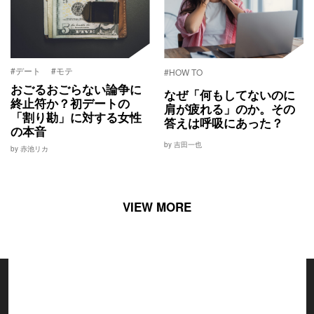
#デート
#モテ
#HOW TO
おごるおごらない論争に
なぜ「何もしてないのに
終止符か？初デートの
肩が疲れる」のか。その
「割り勘」に対する女性
答えは呼吸にあった？
の本音
by 吉田一也
by 赤池リカ
VIEW MORE