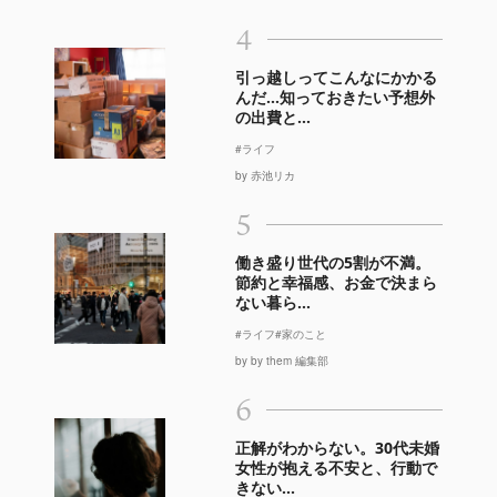
4
引っ越しってこんなにかかる
んだ…知っておきたい予想外
の出費と...
#ライフ
by 赤池リカ
5
働き盛り世代の5割が不満。
節約と幸福感、お金で決まら
ない暮ら...
#ライフ
#家のこと
by by them 編集部
6
正解がわからない。30代未婚
女性が抱える不安と、行動で
きない...