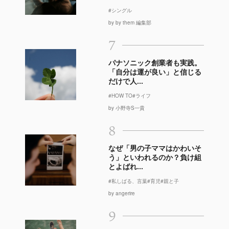
#シングル
by by them 編集部
7
パナソニック創業者も実践。
「自分は運が良い」と信じる
だけで人...
#HOW TO
#ライフ
by 小野寺S一貴
8
なぜ「男の子ママはかわいそ
う」といわれるのか？負け組
とよばれ...
#私しばる、言葉
#育児
#親と子
by angerire
9