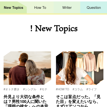
New Topics
How To
Writer
Question
! New Topics
#オトナ磨き
#シングル
#モテ
#HOW TO
#コラム
#ライフ
外見より大切な条件と
そこは盲点だった。「見
は？男性100人に聞いた
た目」を変えたいなら、
「理想の彼女」への本音
まずはアソコから