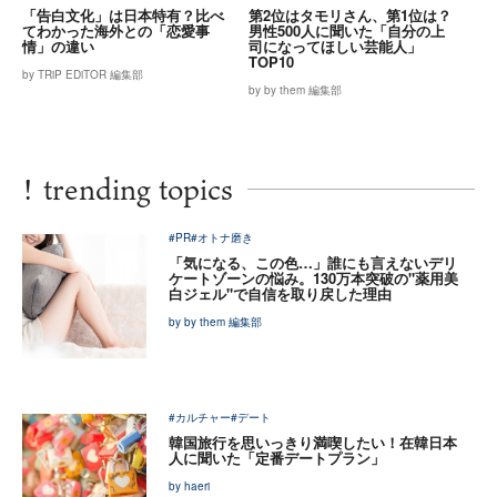
「告白文化」は日本特有？比べ
第2位はタモリさん、第1位は？
てわかった海外との「恋愛事
男性500人に聞いた「自分の上
情」の違い
司になってほしい芸能人」
TOP10
by TRiP EDiTOR 編集部
by by them 編集部
!
trending topics
#PR
#オトナ磨き
「気になる、この色…」誰にも言えないデリ
ケートゾーンの悩み。130万本突破の"薬用美
白ジェル"で自信を取り戻した理由
by by them 編集部
#カルチャー
#デート
韓国旅行を思いっきり満喫したい！在韓日本
人に聞いた「定番デートプラン」
by haeri