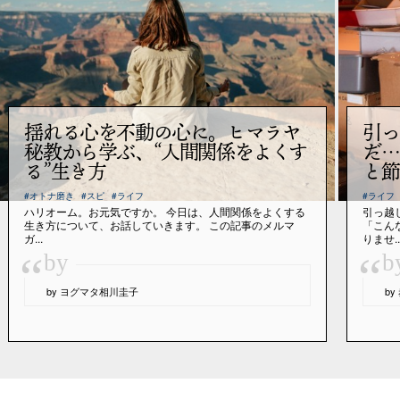
揺れる心を不動の心に。ヒマラヤ
引っ
秘教から学ぶ、“人間関係をよくす
だ…
る”生き方
と節
#オトナ磨き
#スピ
#ライフ
#ライフ
ハリオーム。お元気ですか。 今日は、人間関係をよくする
引っ越
生き方について、お話していきます。 この記事のメルマ
「こん
ガ...
りませ..
“
“
by
b
by ヨグマタ相川圭子
b