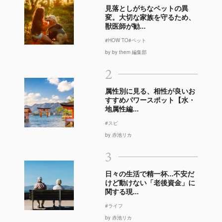
見落としがちなペットの異
変。大切な家族を守るため、
獣医師が勧...
#HOW TO
#ペット
by by them 編集部
2
属性別に見る、相性が良いお
すすめパワースポット【水・
地属性編...
#スピ
by 赤池リカ
3
日々の生活で精一杯…不安だ
けど動けない「老後資金」に
関する現...
#ライフ
by 赤池リカ