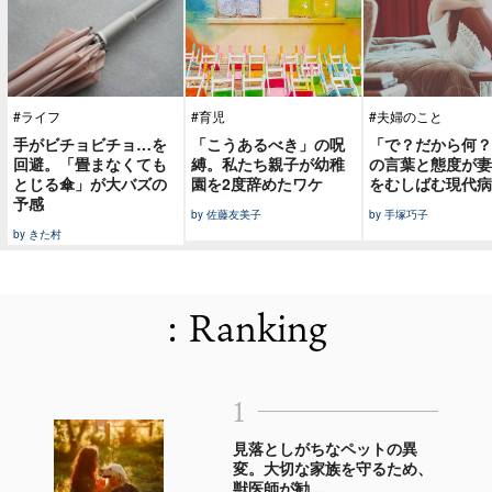
#ライフ
#育児
#夫婦のこと
手がビチョビチョ…を
「こうあるべき」の呪
「で？だから何？
回避。「畳まなくても
縛。私たち親子が幼稚
の言葉と態度が妻
とじる傘」が大バズの
園を2度辞めたワケ
をむしばむ現代病
予感
by 佐藤友美子
by 手塚巧子
by きた村
: Ranking
1
見落としがちなペットの異
変。大切な家族を守るため、
獣医師が勧...