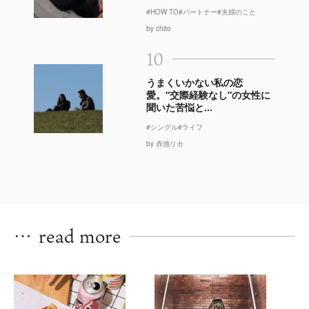
#HOW TO
#パートナー
#夫婦のこと
by chito
10
うまくいかない私の恋
愛。“交際経験なし”の女性に
聞いた苦悩と...
#シングル
#ライフ
by 赤池リカ
…
read more