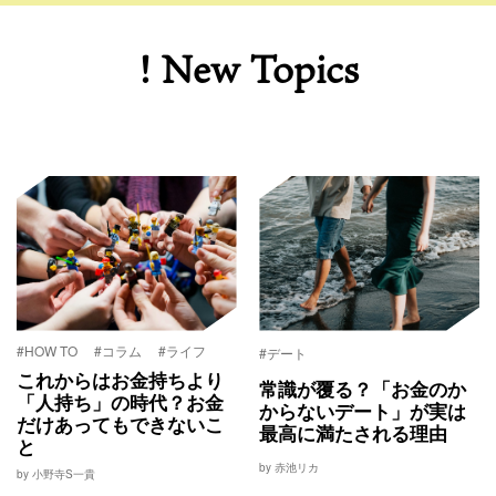
! New Topics
#HOW TO
#コラム
#ライフ
#デート
これからはお金持ちより
常識が覆る？「お金のか
「人持ち」の時代？お金
からないデート」が実は
だけあってもできないこ
最高に満たされる理由
と
by 赤池リカ
by 小野寺S一貴