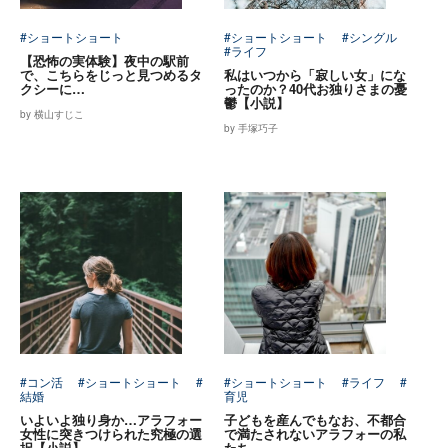
#ショートショート
#ショートショート
#シングル
#ライフ
【恐怖の実体験】夜中の駅前
で、こちらをじっと見つめるタ
私はいつから「寂しい女」にな
クシーに…
ったのか？40代お独りさまの憂
鬱【小説】
by 横山すじこ
by 手塚巧子
#コン活
#ショートショート
#
#ショートショート
#ライフ
#
結婚
育児
いよいよ独り身か…アラフォー
子どもを産んでもなお、不都合
女性に突きつけられた究極の選
で満たされないアラフォーの私
択【小説】
たち