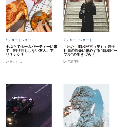
#ショートショート
#ショートショート
手ぶらでホームパーティーに来
「出た、昭和発言（笑）」若手
て、割り勘もしない友人。ア
社員の誤爆に傷心する“昭和ピー
リ？ナシ？
プル”の生きづらさ
by 横山すじこ
by 手塚巧子