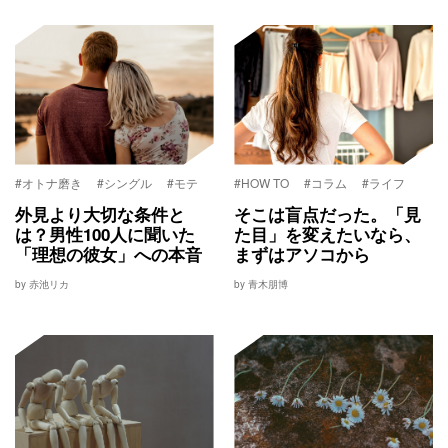
#オトナ磨き
#シングル
#モテ
#HOW TO
#コラム
#ライフ
外見より大切な条件と
そこは盲点だった。「見
は？男性100人に聞いた
た目」を変えたいなら、
「理想の彼女」への本音
まずはアソコから
by 赤池リカ
by 青木朋博