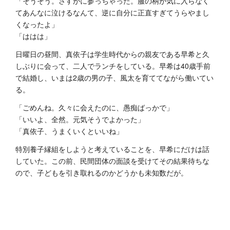
「そうそう。さすがに参っちゃった。服の柄が気に入らなく
てあんなに泣けるなんて、逆に自分に正直すぎてうらやまし
くなったよ」
「ははは」
日曜日の昼間、真依子は学生時代からの親友である早希と久
しぶりに会って、二人でランチをしている。早希は40歳手前
で結婚し、いまは2歳の男の子、風太を育ててながら働いてい
る。
「ごめんね。久々に会えたのに、愚痴ばっかで」
「いいよ、全然。元気そうでよかった」
「真依子、うまくいくといいね」
特別養子縁組をしようと考えていることを、早希にだけは話
していた。この前、民間団体の面談を受けてその結果待ちな
ので、子どもを引き取れるのかどうかも未知数だが。