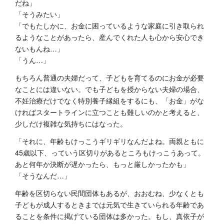
だね」
「そうみたい」
「でもたしかに、お金に困っているような家庭に引き取られ
るようなことがあったら、産んでくれた人も心から安心でき
ないもんね…」
「うん…」
もちろん普通の夫婦だって、子どもを育てるのにお金が必要
なことには違いない。でも子どもを授からない夫婦の場合、
不妊治療だけでなく特別養子縁組をするにも、「お金」がな
ければスタートラインに立つことも難しいのかと考えると、
少しだけ複雑な気持ちにはなった。
「それに、年齢もけっこうギリギリなんだよね。両親ともに
45歳以下、っていう区切りがあるところもけっこうあって。
あと何年か決断が遅かったら、もっと厳しかったかも」
「そうなんだ…」
年齢を区切らない民間団体もあるが、おおむね、少なくとも
子どもが成人するときまでは元気で生きていられる年齢であ
ることを条件に掲げている団体は多かった。もし、真依子が