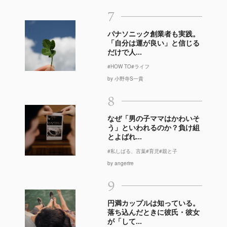
7
パナソニック創業者も実践。
「自分は運が良い」と信じる
だけで人...
#HOW TO
#ライフ
by 小野寺S一貴
8
なぜ「男の子ママはかわいそ
う」といわれるのか？負け組
とよばれ...
#私しばる、言葉
#育児
#親と子
by angerire
9
円満カップルは知っている。
落ち込んだときに彼氏・彼女
が「して...