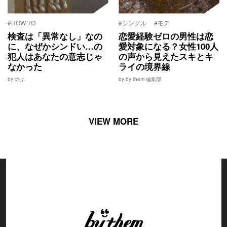
#HOW TO
#シングル
#モテ
検査は「異常なし」なの
恋愛経験ゼロの男性は恋
に、なぜかシンドい…の
愛対象になる？女性100人
犯人はあなたの意志じゃ
の声から見えたスキとキ
なかった
ライの境界線
by のぶ
by by them 編集部
VIEW MORE