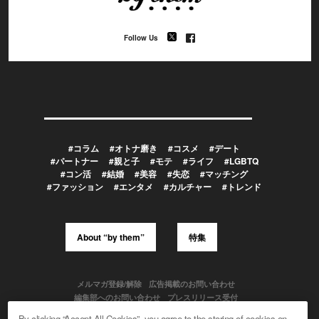
Follow Us
#コラム
#オトナ磨き
#コスメ
#デート
#パートナー
#親と子
#モテ
#ライフ
#LGBTQ
#コン活
#結婚
#美容
#失恋
#マッチング
#ファッション
#エンタメ
#カルチャー
#トレンド
About “by them”
特集
メルマガ登録/解除
広告掲載のお問い合わせ
編集部へのお問い合わせ
プレスリリース受付
メディア利用規約
By clicking “Accept All Cookies”, you agree to the storing of cookies on