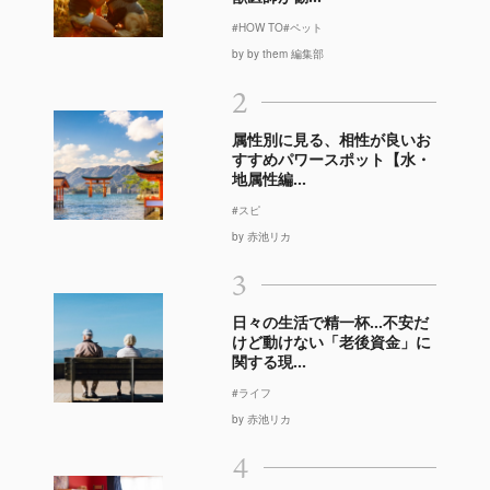
#HOW TO
#ペット
by by them 編集部
2
属性別に見る、相性が良いお
すすめパワースポット【水・
地属性編...
#スピ
by 赤池リカ
3
日々の生活で精一杯…不安だ
けど動けない「老後資金」に
関する現...
#ライフ
by 赤池リカ
4