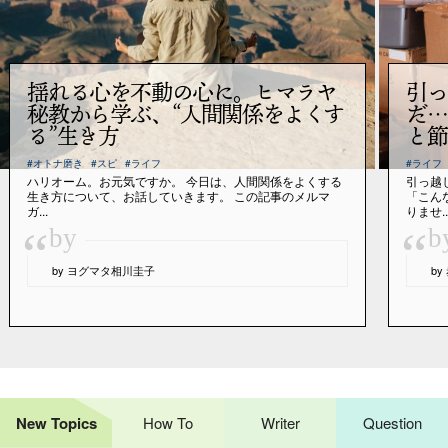
揺れる心を不動の心に。ヒマラヤ
引っ
秘教から学ぶ、“人間関係をよくす
だ…
る”生き方
と節
#オトナ磨き
#スピ
#ライフ
#ライフ
ハリオーム。お元気ですか。 今日は、人間関係をよくする
引っ越
生き方について、お話していきます。 この記事のメルマ
「こん
ガ...
りませ..
“
“
by
b
by ヨグマタ相川圭子
b
New Topics
How To
Writer
Question