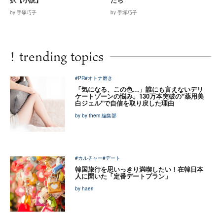
by 手塚巧子
by 手塚巧子
!
trending topics
#PR
#オトナ磨き
「気になる、この色…」誰にも言えないデリ
ケートゾーンの悩み。130万本突破の"薬用美
白ジェル"で自信を取り戻した理由
by by them 編集部
#カルチャー
#デート
韓国旅行を思いっきり満喫したい！在韓日本
人に聞いた「定番デートプラン」
by haeri