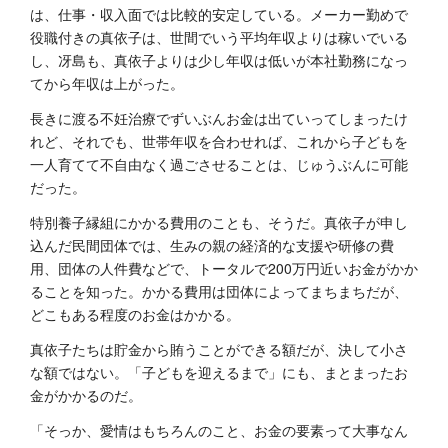
は、仕事・収入面では比較的安定している。メーカー勤めで
役職付きの真依子は、世間でいう平均年収よりは稼いでいる
し、冴島も、真依子よりは少し年収は低いが本社勤務になっ
てから年収は上がった。
長きに渡る不妊治療でずいぶんお金は出ていってしまったけ
れど、それでも、世帯年収を合わせれば、これから子どもを
一人育てて不自由なく過ごさせることは、じゅうぶんに可能
だった。
特別養子縁組にかかる費用のことも、そうだ。真依子が申し
込んだ民間団体では、生みの親の経済的な支援や研修の費
用、団体の人件費などで、トータルで200万円近いお金がかか
ることを知った。かかる費用は団体によってまちまちだが、
どこもある程度のお金はかかる。
真依子たちは貯金から賄うことができる額だが、決して小さ
な額ではない。「子どもを迎えるまで」にも、まとまったお
金がかかるのだ。
「そっか、愛情はもちろんのこと、お金の要素って大事なん