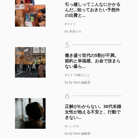
引っ越しってこんなにかかる
んだ…知っておきたい予想外
の出費と...
#ライフ
by 赤池リカ
5
働き盛り世代の5割が不満。
節約と幸福感、お金で決まら
ない暮ら...
#ライフ
#家のこと
by by them 編集部
6
正解がわからない。30代未婚
女性が抱える不安と、行動で
きない...
#シングル
by by them 編集部