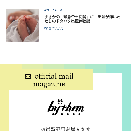
#コラム
#出産
まさかの「緊急帝王切開」に…出産が怖いわ
たしのドタバタ出産体験談
by 塩辛いか乃
official mail
magazine
の最新記事が届きます