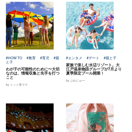
#HOW TO
#教育
#育児
#親
#エンタメ
#デート
#親と子
と子
家族で楽しむ水辺リゾート。大
わが子の可能性のために〜大切
江戸温泉物語グループが7月より
なのは、情報収集と先手を打つ
夏季限定プール開業！
こと
by ぷれにゅー
by トット君ママ