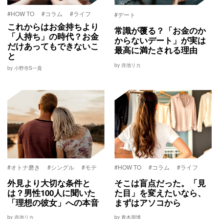
#HOW TO
#コラム
#ライフ
#デート
これからはお金持ちより
常識が覆る？「お金のか
「人持ち」の時代？お金
からないデート」が実は
だけあってもできないこ
最高に満たされる理由
と
by 赤池リカ
by 小野寺S一貴
#オトナ磨き
#シングル
#モテ
#HOW TO
#コラム
#ライフ
外見より大切な条件と
そこは盲点だった。「見
は？男性100人に聞いた
た目」を変えたいなら、
「理想の彼女」への本音
まずはアソコから
by 赤池リカ
by 青木朋博