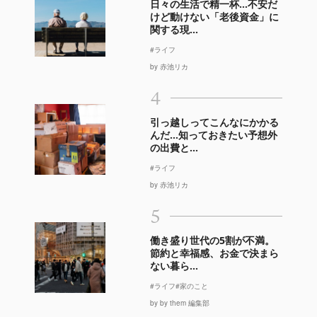
日々の生活で精一杯…不安だ
けど動けない「老後資金」に
関する現...
#ライフ
by 赤池リカ
4
引っ越しってこんなにかかる
んだ…知っておきたい予想外
の出費と...
#ライフ
by 赤池リカ
5
働き盛り世代の5割が不満。
節約と幸福感、お金で決まら
ない暮ら...
#ライフ
#家のこと
by by them 編集部