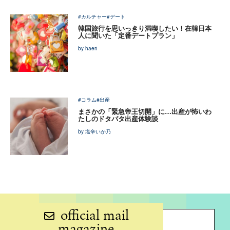
#カルチャー
#デート
韓国旅行を思いっきり満喫したい！在韓日本
人に聞いた「定番デートプラン」
by haeri
#コラム
#出産
まさかの「緊急帝王切開」に…出産が怖いわ
たしのドタバタ出産体験談
by 塩辛いか乃
official mail
magazine