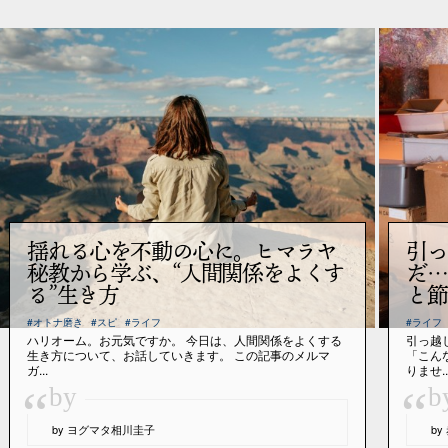
揺れる心を不動の心に。ヒマラヤ
引っ
秘教から学ぶ、“人間関係をよくす
だ…
る”生き方
と節
#オトナ磨き
#スピ
#ライフ
#ライフ
ハリオーム。お元気ですか。 今日は、人間関係をよくする
引っ越
生き方について、お話していきます。 この記事のメルマ
「こん
ガ...
りませ..
“
“
by
b
by ヨグマタ相川圭子
b