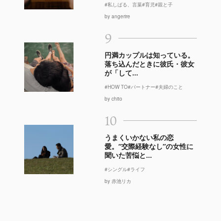
#私しばる、言葉
#育児
#親と子
by angerire
9
円満カップルは知っている。
落ち込んだときに彼氏・彼女
が「して...
#HOW TO
#パートナー
#夫婦のこと
by chito
10
うまくいかない私の恋
愛。“交際経験なし”の女性に
聞いた苦悩と...
#シングル
#ライフ
by 赤池リカ