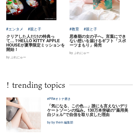
#エンタメ
#親と子
#教育
#親と子
クリアした人だけの特典っ
思春期の女の子へ。言葉にでき
て…？HELLO KITTY APPLE
ない想いを届けるギフト「スポ
HOUSEが夏季限定ミッションを
ーツまもり」発売
開始！
by ぷれにゅー
by ぷれにゅー
!
trending topics
#PR
#オトナ磨き
「気になる、この色…」誰にも言えないデリ
ケートゾーンの悩み。130万本突破の"薬用美
白ジェル"で自信を取り戻した理由
by by them 編集部