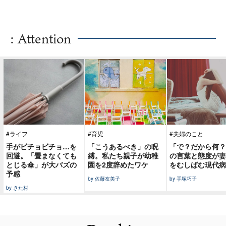
: Attention
#ライフ
#育児
#夫婦のこと
手がビチョビチョ…を
「こうあるべき」の呪
「で？だから何？
回避。「畳まなくても
縛。私たち親子が幼稚
の言葉と態度が妻
とじる傘」が大バズの
園を2度辞めたワケ
をむしばむ現代病
予感
by 佐藤友美子
by 手塚巧子
by きた村