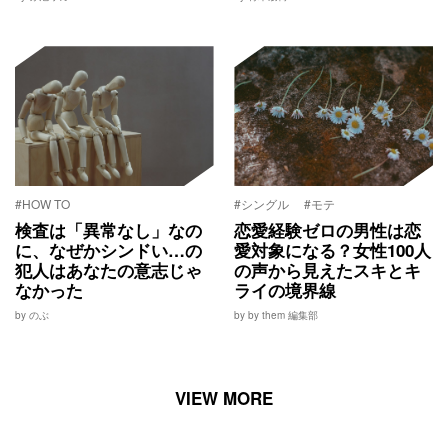
#HOW TO
#シングル
#モテ
検査は「異常なし」なの
恋愛経験ゼロの男性は恋
に、なぜかシンドい…の
愛対象になる？女性100人
犯人はあなたの意志じゃ
の声から見えたスキとキ
なかった
ライの境界線
by のぶ
by by them 編集部
VIEW MORE