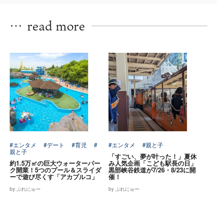
…
read more
#エンタメ
#デート
#育児
#
#エンタメ
#親と子
親と子
「すごい、夢が叶った！」夏休
約1.5万㎡の巨大ウォーターパー
み人気企画「こども駅長の日」
ク開業！5つのプール＆スライダ
黒部峡谷鉄道が7/26・8/23に開
ーで遊び尽くす「アカプルコ」
催！
by ぷれにゅー
by ぷれにゅー