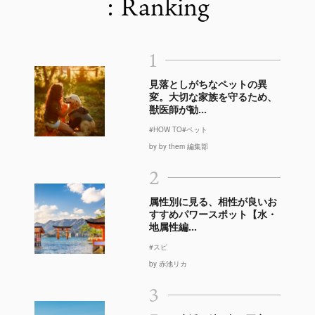
: Ranking
1
見落としがちなペットの異
変。大切な家族を守るため、
獣医師が勧...
#HOW TO
#ペット
by by them 編集部
2
属性別に見る、相性が良いお
すすめパワースポット【水・
地属性編...
#スピ
by 赤池リカ
3