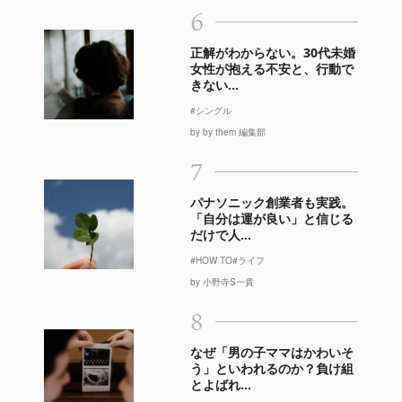
6
正解がわからない。30代未婚
女性が抱える不安と、行動で
きない...
#シングル
by by them 編集部
7
パナソニック創業者も実践。
「自分は運が良い」と信じる
だけで人...
#HOW TO
#ライフ
by 小野寺S一貴
8
なぜ「男の子ママはかわいそ
う」といわれるのか？負け組
とよばれ...