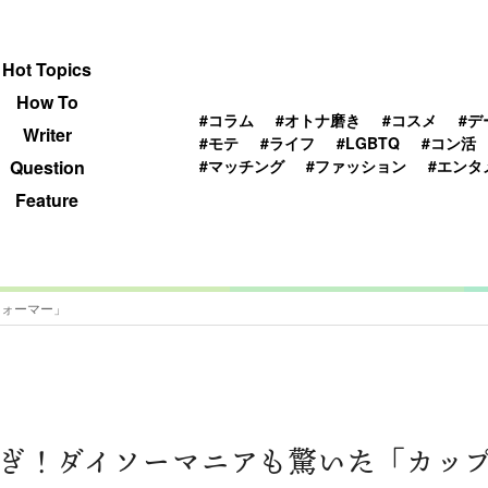
 TOPICS
HOWTO
WRITER
QUESTION
Hot Topics
How To
#コラム
#オトナ磨き
#コスメ
#デ
Writer
#モテ
#ライフ
#LGBTQ
#コン活
#マッチング
#ファッション
#エンタ
Question
Feature
ウォーマー」
ぎ！ダイソーマニアも驚いた「カッ