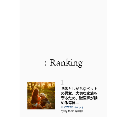
: Ranking
1
見落としがちなペット
の異変。大切な家族を
守るため、獣医師が勧
める毎日...
#HOW TO
#ペット
by by them 編集部