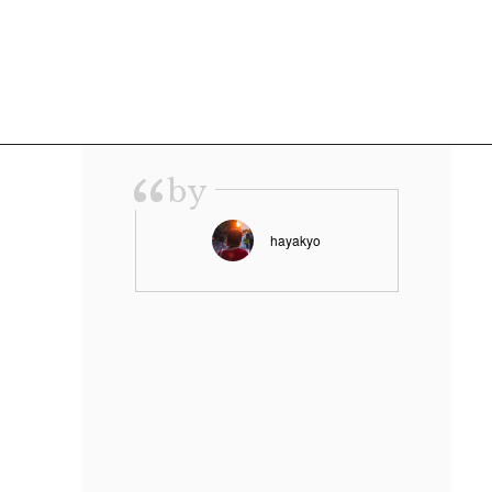
“
by
hayakyo