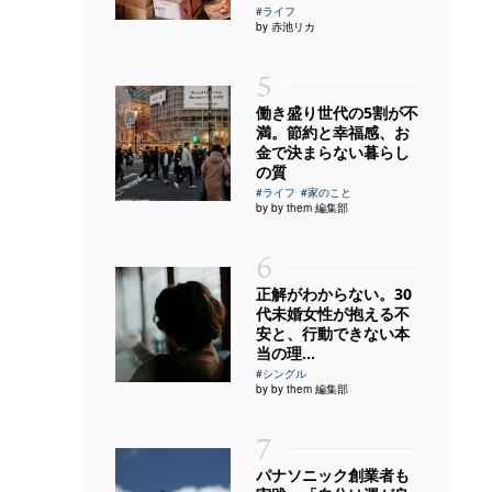
#ライフ
by 赤池リカ
5
働き盛り世代の5割が不
満。節約と幸福感、お
金で決まらない暮らし
の質
#ライフ
#家のこと
by by them 編集部
6
正解がわからない。30
代未婚女性が抱える不
安と、行動できない本
当の理...
#シングル
by by them 編集部
7
パナソニック創業者も