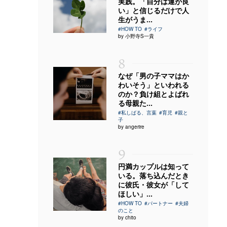
実践。「自分は運が良
い」と信じるだけで人
生がうま...
#HOW TO
#ライフ
by 小野寺S一貴
8
なぜ「男の子ママはか
わいそう」といわれる
のか？負け組とよばれ
る母親た...
#私しばる、言葉
#育児
#親と
子
by angerire
9
円満カップルは知って
いる。落ち込んだとき
に彼氏・彼女が「して
ほしい」...
#HOW TO
#パートナー
#夫婦
のこと
by chito