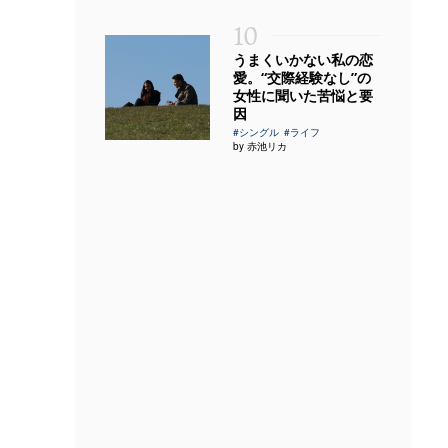
10
うまくいかない私の恋
愛。“交際経験なし”の
女性に聞いた苦悩と要
因
#シングル
#ライフ
by 赤池リカ