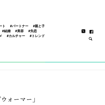
FEATURE
ート
#パートナー
#親と子
#結婚
#美容
#失恋
メ
#カルチャー
#トレンド
プウォーマー」