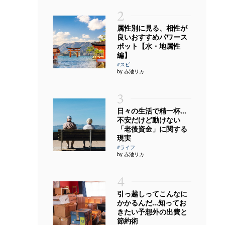
2
属性別に見る、相性が
良いおすすめパワース
ポット【水・地属性
編】
#スピ
by 赤池リカ
3
日々の生活で精一杯…
不安だけど動けない
「老後資金」に関する
現実
#ライフ
by 赤池リカ
4
引っ越しってこんなに
かかるんだ…知ってお
きたい予想外の出費と
節約術