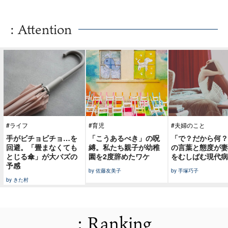
: Attention
#ライフ
#育児
#夫婦のこと
手がビチョビチョ…を
「こうあるべき」の呪
「で？だから何？
回避。「畳まなくても
縛。私たち親子が幼稚
の言葉と態度が妻
とじる傘」が大バズの
園を2度辞めたワケ
をむしばむ現代病
予感
by 佐藤友美子
by 手塚巧子
by きた村
: Ranking