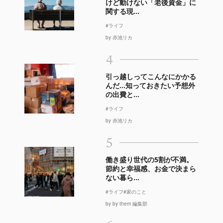
けど動けない「老後資金」に
関する現...
#ライフ
by 赤池リカ
4
引っ越しってこんなにかかる
んだ…知っておきたい予想外
の出費と...
#ライフ
by 赤池リカ
5
働き盛り世代の5割が不満。
節約と幸福感、お金で決まら
ない暮ら...
#ライフ
#家のこと
by by them 編集部