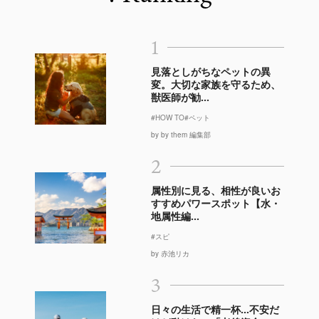
1
見落としがちなペットの異
変。大切な家族を守るため、
獣医師が勧...
#HOW TO
#ペット
by by them 編集部
2
属性別に見る、相性が良いお
すすめパワースポット【水・
地属性編...
#スピ
by 赤池リカ
3
日々の生活で精一杯…不安だ