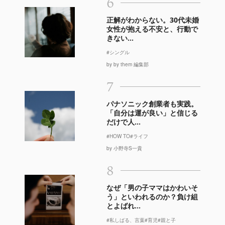
6
正解がわからない。30代未婚
女性が抱える不安と、行動で
きない...
#シングル
by by them 編集部
7
パナソニック創業者も実践。
「自分は運が良い」と信じる
だけで人...
#HOW TO
#ライフ
by 小野寺S一貴
8
なぜ「男の子ママはかわいそ
う」といわれるのか？負け組
とよばれ...
#私しばる、言葉
#育児
#親と子