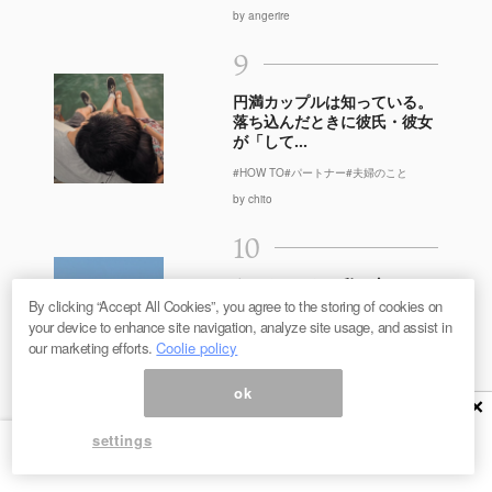
by angerire
9
円満カップルは知っている。
落ち込んだときに彼氏・彼女
が「して...
#HOW TO
#パートナー
#夫婦のこと
by chito
10
うまくいかない私の恋
愛。“交際経験なし”の女性に
By clicking “Accept All Cookies”, you agree to the storing of cookies on
聞いた苦悩と...
your device to enhance site navigation, analyze site usage, and assist in
our marketing efforts.
Coolie policy
#シングル
#ライフ
by 赤池リカ
ok
×
settings