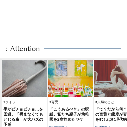
: Attention
#ライフ
#育児
#夫婦のこと
手がビチョビチョ…を
「こうあるべき」の呪
「で？だから何？
回避。「畳まなくても
縛。私たち親子が幼稚
の言葉と態度が妻
とじる傘」が大バズの
園を2度辞めたワケ
をむしばむ現代病
予感