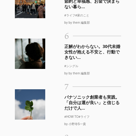
節約と幸福感、お金で決まら
ない暮ら...
#ライフ
#家のこと
by by them 編集部
6
正解がわからない。30代未婚
女性が抱える不安と、行動で
きない...
#シングル
by by them 編集部
7
パナソニック創業者も実践。
「自分は運が良い」と信じる
だけで人...
#HOW TO
#ライフ
by 小野寺S一貴