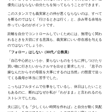
優先にはならない自分たちを知ってもらうことができます。
このスタンスでも義実家との仲が悪くならないのは、すべて
を断るのではなく「行けるときは行く」と、歩み寄る余地を
作っているのがポイントです。
距離を自分でコントロールしていくためには、無理なく関わ
れるときを大切にする意識も、義実家にいい存在感を与える
のではないでしょうか。
「フォロー」はしない（30代／公務員）
「自己中心的というか、要らないものをうちに押しつけたり
買い物に行きたいからクルマを出せと要求したり、『息子の
嫁なんだからその母親を大事にするのは当然』の態度で迫っ
てくる義母が本当に苦手でした。
こっちはフルタイムで仕事をしているし、休日はしたいこと
もあるのに、断ればなぜか私が『わがまま』と言われるのも
ストレスでしたね。
夫に話しても『少しくらい時間を作れば』と自分が動く気配