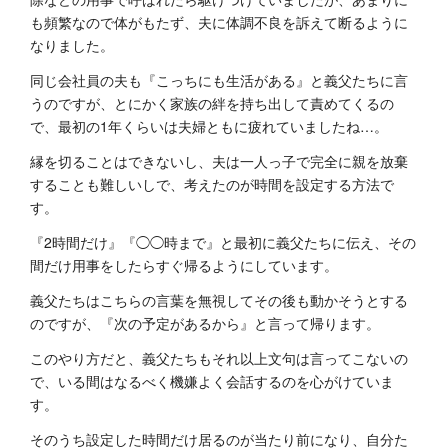
も頻繁なので体がもたず、夫に体調不良を訴えて断るように
なりました。
同じ会社員の夫も『こっちにも生活がある』と義父たちに言
うのですが、とにかく家族の絆を持ち出して責めてくるの
で、最初の1年くらいは夫婦ともに疲れていましたね…。
縁を切ることはできないし、夫は一人っ子で完全に親を放棄
することも難しいしで、考えたのが時間を設定する方法で
す。
『2時間だけ』『◯◯時まで』と最初に義父たちに伝え、その
間だけ用事をしたらすぐ帰るようにしています。
義父たちはこちらの言葉を無視してその後も動かそうとする
のですが、『次の予定があるから』と言って帰ります。
このやり方だと、義父たちもそれ以上文句は言ってこないの
で、いる間はなるべく機嫌よく会話するのを心がけていま
す。
そのうち設定した時間だけ居るのが当たり前になり、自分た