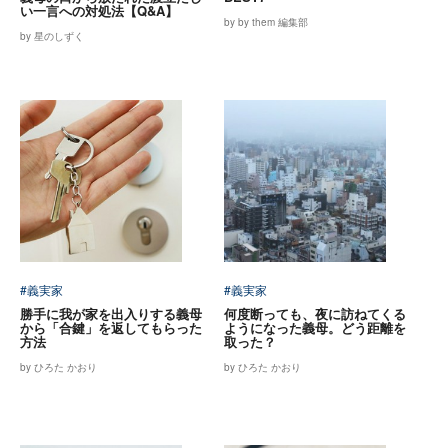
い一言への対処法【Q&A】
by by them 編集部
by 星のしずく
#義実家
#義実家
勝手に我が家を出入りする義母
何度断っても、夜に訪ねてくる
から「合鍵」を返してもらった
ようになった義母。どう距離を
方法
取った？
by ひろた かおり
by ひろた かおり