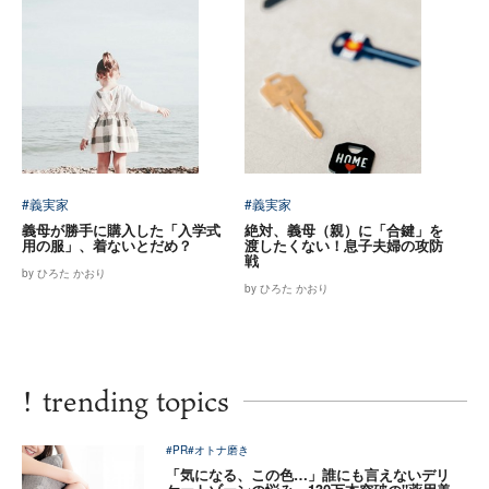
#義実家
#義実家
義母が勝手に購入した「入学式
絶対、義母（親）に「合鍵」を
用の服」、着ないとだめ？
渡したくない！息子夫婦の攻防
戦
by ひろた かおり
by ひろた かおり
!
trending topics
#PR
#オトナ磨き
「気になる、この色…」誰にも言えないデリ