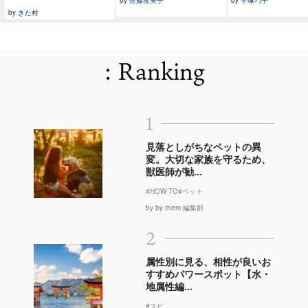
by 佐藤友美子
by 手塚巧子
by きた村
: Ranking
1
見落としがちなペットの異
変。大切な家族を守るため、
獣医師が勧...
#HOW TO
#ペット
by by them 編集部
2
属性別に見る、相性が良いお
すすめパワースポット【水・
地属性編...
#スピ