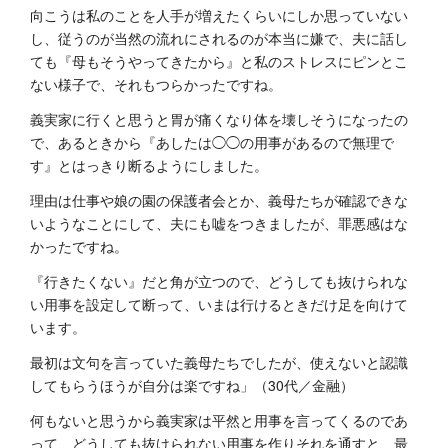
向こうは私のことを人手が増えたくらいにしか思っていない
し、従うのが当然の流れにされるのが本当に嫌で、夫に話し
ても『母もそうやってきたから』と私のストレスにピンとこ
ない様子で、それもつらかったですね。
義実家に行くと思うと胃が痛くなり体を壊しそうになったの
で、あるときから『あしたは◯◯の用事があるので無理で
す』とはっきり断るようにしました。
理由は仕事や娘の園の保護者会とか、義母たちが確認できな
いようなことにして、夫にも嘘をつきましたが、罪悪感はな
かったですね。
『行きたくない』だと角が立つので、どうしても抜けられな
い用事を設定して断って、いまは行けるときだけ足を向けて
います。
最初は文句を言っていた義母たちでしたが、使えないと認識
してもらうほうが自分は楽ですね」（30代／金融）
何もないと思うから義実家は平然と用事を言ってくるのであ
って、どうしても抜けられない用事を作りそれを通すと、最