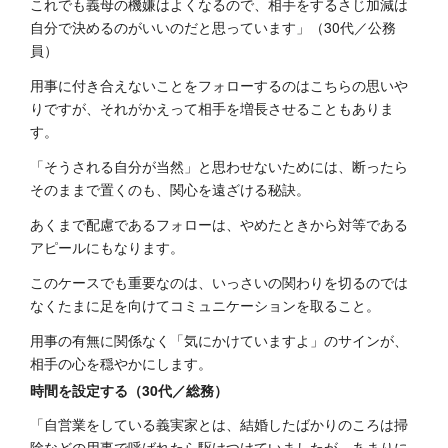
これでも義母の機嫌はよくなるので、相手をするさじ加減は
自分で決めるのがいいのだと思っています」（30代／公務
員）
用事に付き合えないことをフォローするのはこちらの思いや
りですが、それがかえって相手を増長させることもありま
す。
「そうされる自分が当然」と思わせないためには、断ったら
そのままで置くのも、関心を遠ざける秘訣。
あくまで配慮であるフォローは、やめたときから対等である
アピールにもなります。
このケースでも重要なのは、いっさいの関わりを切るのでは
なくたまに足を向けてコミュニケーションを取ること。
用事の有無に関係なく「気にかけていますよ」のサインが、
相手の心を穏やかにします。
時間を設定する（30代／総務）
「自営業をしている義実家とは、結婚したばかりのころは掃
除などの用事で呼ばれたら駆けつけていましたが、あまりに