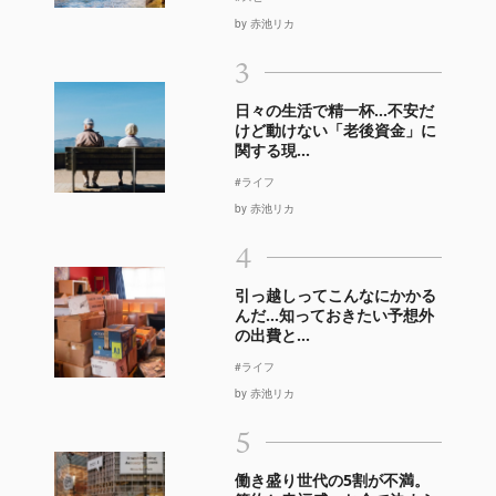
by 赤池リカ
3
日々の生活で精一杯…不安だ
けど動けない「老後資金」に
関する現...
#ライフ
by 赤池リカ
4
引っ越しってこんなにかかる
んだ…知っておきたい予想外
の出費と...
#ライフ
by 赤池リカ
5
働き盛り世代の5割が不満。