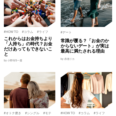
#HOW TO
#コラム
#ライフ
#デート
これからはお金持ちより
常識が覆る？「お金のか
「人持ち」の時代？お金
からないデート」が実は
だけあってもできないこ
最高に満たされる理由
と
by 赤池リカ
by 小野寺S一貴
#オトナ磨き
#シングル
#モテ
#HOW TO
#コラム
#ライフ