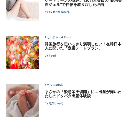
ケートゾーンの悩み。130万本突破の"薬用美
白ジェル"で自信を取り戻した理由
by by them 編集部
#カルチャー
#デート
韓国旅行を思いっきり満喫したい！在韓日本
人に聞いた「定番デートプラン」
by haeri
#コラム
#出産
まさかの「緊急帝王切開」に…出産が怖いわ
たしのドタバタ出産体験談
by 塩辛いか乃