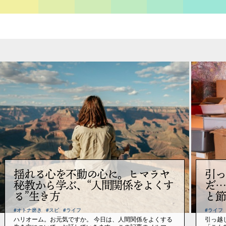
揺れる心を不動の心に。ヒマラヤ
引っ
秘教から学ぶ、“人間関係をよくす
だ…
る”生き方
と節
#オトナ磨き
#スピ
#ライフ
#ライフ
ハリオーム。お元気ですか。 今日は、人間関係をよくする
引っ越