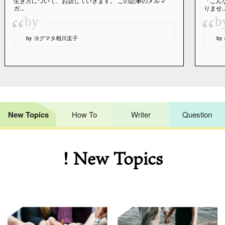
生き方について、お話していきます。 この記事のメルマ
「こん
ガ...
りませ..
“
“
by
b
by ヨグマタ相川圭子
b
New Topics
How To
Writer
Question
! New Topics