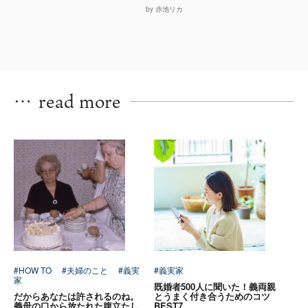
by 赤池リカ
…
read more
#HOW TO
#夫婦のこと
#義実
#義実家
家
既婚者500人に聞いた！義両親
だからあなたは許されるのね。
とうまく付き合うためのコツ
義母の口から放たれた腹立たし
BEST7