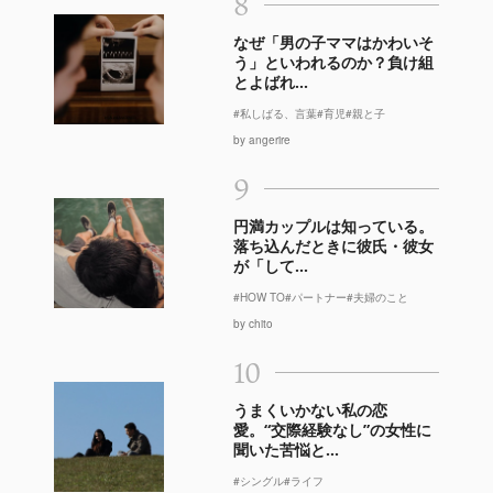
8
なぜ「男の子ママはかわいそ
う」といわれるのか？負け組
とよばれ...
#私しばる、言葉
#育児
#親と子
by angerire
9
円満カップルは知っている。
落ち込んだときに彼氏・彼女
が「して...
#HOW TO
#パートナー
#夫婦のこと
by chito
10
うまくいかない私の恋
愛。“交際経験なし”の女性に
聞いた苦悩と...
#シングル
#ライフ