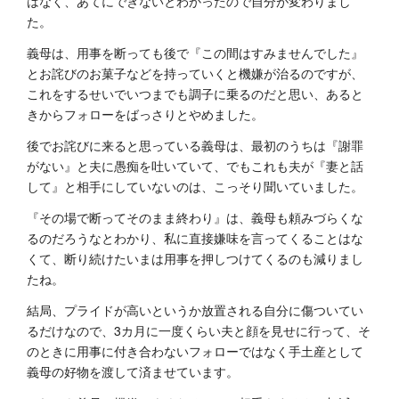
はなく、あてにできないとわかったので自分が変わりまし
た。
義母は、用事を断っても後で『この間はすみませんでした』
とお詫びのお菓子などを持っていくと機嫌が治るのですが、
これをするせいでいつまでも調子に乗るのだと思い、あると
きからフォローをばっさりとやめました。
後でお詫びに来ると思っている義母は、最初のうちは『謝罪
がない』と夫に愚痴を吐いていて、でもこれも夫が『妻と話
して』と相手にしていないのは、こっそり聞いていました。
『その場で断ってそのまま終わり』は、義母も頼みづらくな
るのだろうなとわかり、私に直接嫌味を言ってくることはな
くて、断り続けたいまは用事を押しつけてくるのも減りまし
たね。
結局、プライドが高いというか放置される自分に傷ついてい
るだけなので、3カ月に一度くらい夫と顔を見せに行って、そ
のときに用事に付き合わないフォローではなく手土産として
義母の好物を渡して済ませています。