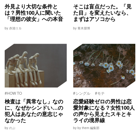
外見より大切な条件と
そこは盲点だった。「見
は？男性100人に聞いた
た目」を変えたいなら、
「理想の彼女」への本音
まずはアソコから
by 赤池リカ
by 青木朋博
#HOW TO
#シングル
#モテ
検査は「異常なし」なの
恋愛経験ゼロの男性は恋
に、なぜかシンドい…の
愛対象になる？女性100人
犯人はあなたの意志じゃ
の声から見えたスキとキ
なかった
ライの境界線
by のぶ
by by them 編集部