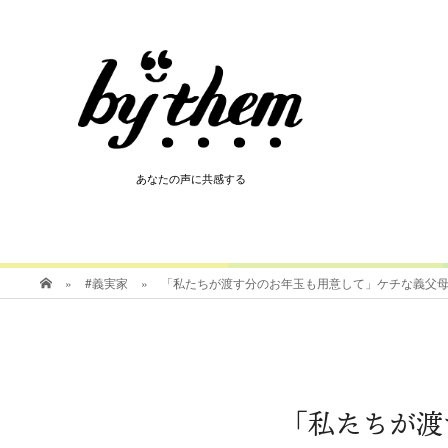
HOT
あなたの声に共感する
あなたの声に共感する
»
#義実家
»
「私たちが渡す分のお年玉も用意して」ケチな義父
「私たちが渡