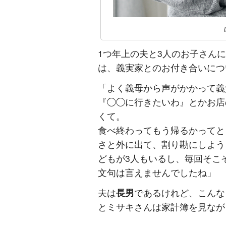
1つ年上の夫と3人のお子さん
は、義実家とのお付き合いにつ
「よく義母から声がかかって義
『◯◯に行きたいわ』とかお店
くて。
食べ終わってもう帰るかってと
さと外に出て、割り勘にしよう
どもが3人もいるし、毎回そこ
文句は言えませんでしたね」
夫は
長男
であるけれど、こんな
とミサキさんは家計簿を見なが