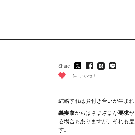
Share
1 件
いいね！
結婚すればお付き合いが生まれ
義実家
からはさまざまな
要求
が
る場合もありますが、それも度
す。