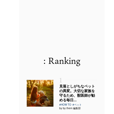
: Ranking
1
見落としがちなペット
の異変。大切な家族を
守るため、獣医師が勧
める毎日...
#HOW TO
#ペット
by by them 編集部