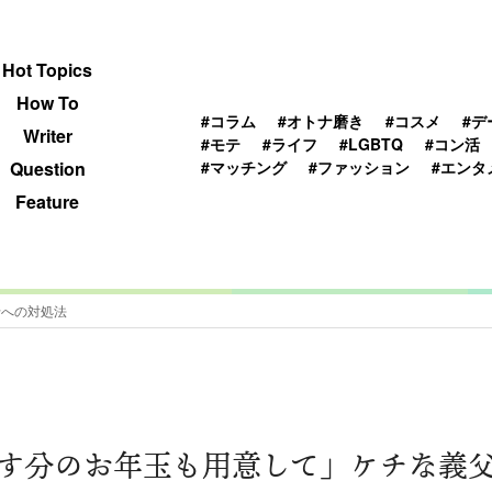
 TOPICS
HOWTO
WRITER
QUESTION
Hot Topics
How To
#コラム
#オトナ磨き
#コスメ
#デ
Writer
#モテ
#ライフ
#LGBTQ
#コン活
#マッチング
#ファッション
#エンタ
Question
Feature
母への対処法
す分のお年玉も用意して」ケチな義