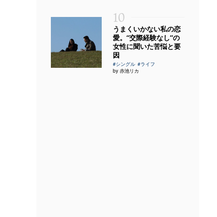
10
うまくいかない私の恋
愛。“交際経験なし”の
女性に聞いた苦悩と要
因
#シングル
#ライフ
by 赤池リカ