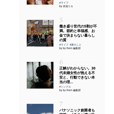
#ライフ
by 赤池リカ
5
働き盛り世代の5割が不
満。節約と幸福感、お
金で決まらない暮らし
の質
#ライフ
#家のこと
by by them 編集部
6
正解がわからない。30
代未婚女性が抱える不
安と、行動できない本
当の理...
#シングル
by by them 編集部
7
パナソニック創業者も