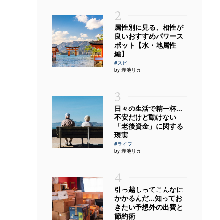
2
属性別に見る、相性が
良いおすすめパワース
ポット【水・地属性
編】
#スピ
by 赤池リカ
3
日々の生活で精一杯…
不安だけど動けない
「老後資金」に関する
現実
#ライフ
by 赤池リカ
4
引っ越しってこんなに
かかるんだ…知ってお
きたい予想外の出費と
節約術