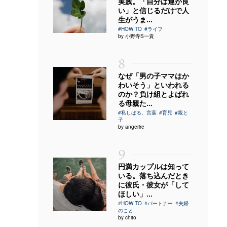
実践。「自分は運が良
い」と信じるだけで人
生がうま...
#HOW TO
#ライフ
by 小野寺S一貴
8
なぜ「男の子ママはか
わいそう」といわれる
のか？負け組とよばれ
る母親た...
#私しばる、言葉
#育児
#親と
子
by angerire
9
円満カップルは知って
いる。落ち込んだとき
に彼氏・彼女が「して
ほしい」...
#HOW TO
#パートナー
#夫婦
のこと
by chito