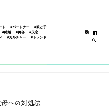
FEATURE
ート
#パートナー
#親と子
#結婚
#美容
#失恋
メ
#カルチャー
#トレンド
父母への対処法