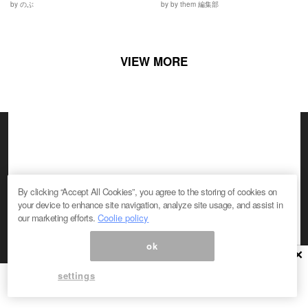
by のぶ
by by them 編集部
VIEW MORE
By clicking “Accept All Cookies”, you agree to the storing of cookies on
your device to enhance site navigation, analyze site usage, and assist in
our marketing efforts.
Coolie policy
Follow Us
ok
×
settings