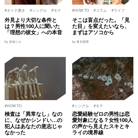
#オトナ磨き
#シングル
#モテ
#HOW TO
#コラム
#ライフ
外見より大切な条件と
そこは盲点だった。「見
は？男性100人に聞いた
た目」を変えたいなら、
「理想の彼女」への本音
まずはアソコから
by 赤池リカ
by 青木朋博
#HOW TO
#シングル
#モテ
検査は「異常なし」なの
恋愛経験ゼロの男性は恋
に、なぜかシンドい…の
愛対象になる？女性100人
犯人はあなたの意志じゃ
の声から見えたスキとキ
なかった
ライの境界線