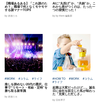
【職場あるある】「これ誰のた
AIに“丸投げ”か、“共創”か。こ
め？」職場で何となくモヤモヤ
れから差がつくのは、たった一
する謎マナーTOP5
つの習慣だった！
by 赤池リカ
by by them 編集部
#WORK
#コラム
#ライフ
#HOW TO
#WORK
#コラム
#ライフ
推しを諦めない20代の選択。仕
事で“リモート・有給・定時”を
起業は大変だったけど…。誕生
勝ち取る新常識
日に会社を設立した私が味わっ
た「充実した忙しさ」
by 赤池リカ
by 日向琴子