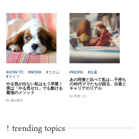
#HOW TO
#WORK
#コラム
#WORK
#出産
#ライフ
あの同僚と比べて私は…子持ち
やる気が出ない私はもう卒業！
の40代ママたちが語る、出産と
実は「やる気ゼロ」でも動ける
キャリアのリアル
最強のメソッド
by 赤池リカ
by 越川慎司
!
trending topics