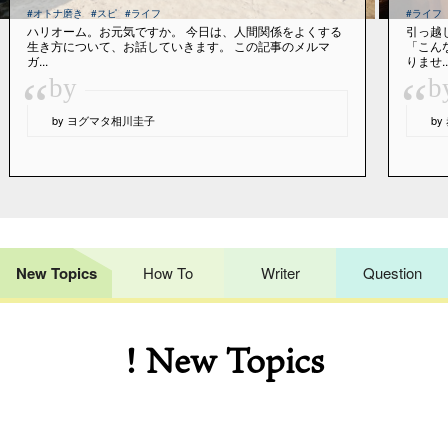
#オトナ磨き
#スピ
#ライフ
#ライフ
ハリオーム。お元気ですか。 今日は、人間関係をよくする
引っ越
生き方について、お話していきます。 この記事のメルマ
「こん
ガ...
りませ..
“
“
by
b
by ヨグマタ相川圭子
b
New Topics
How To
Writer
Question
! New Topics