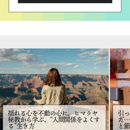
揺れる心を不動の心に。ヒマラヤ
引っ
秘教から学ぶ、“人間関係をよくす
だ…
る”生き方
と節