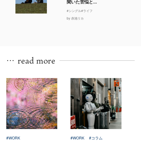
聞いた苦悩と...
#シングル
#ライフ
by 赤池リカ
…
read more
#WORK
#WORK
#コラム