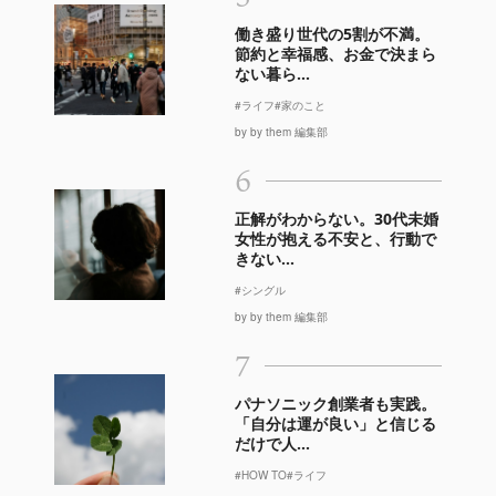
働き盛り世代の5割が不満。
節約と幸福感、お金で決まら
ない暮ら...
#ライフ
#家のこと
by by them 編集部
6
正解がわからない。30代未婚
女性が抱える不安と、行動で
きない...
#シングル
by by them 編集部
7
パナソニック創業者も実践。
「自分は運が良い」と信じる
だけで人...
#HOW TO
#ライフ