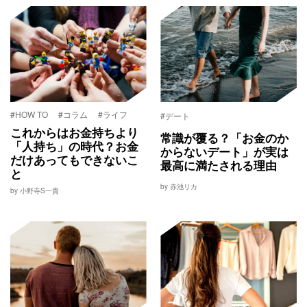
#HOW TO
#コラム
#ライフ
#デート
これからはお金持ちより
常識が覆る？「お金のか
「人持ち」の時代？お金
からないデート」が実は
だけあってもできないこ
最高に満たされる理由
と
by 赤池リカ
by 小野寺S一貴