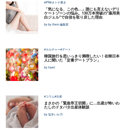
#PR
#オトナ磨き
「気になる、この色…」誰にも言えないデリ
ケートゾーンの悩み。130万本突破の"薬用美
白ジェル"で自信を取り戻した理由
by by them 編集部
#カルチャー
#デート
韓国旅行を思いっきり満喫したい！在韓日本
人に聞いた「定番デートプラン」
by haeri
#コラム
#出産
まさかの「緊急帝王切開」に…出産が怖いわ
たしのドタバタ出産体験談
by 塩辛いか乃