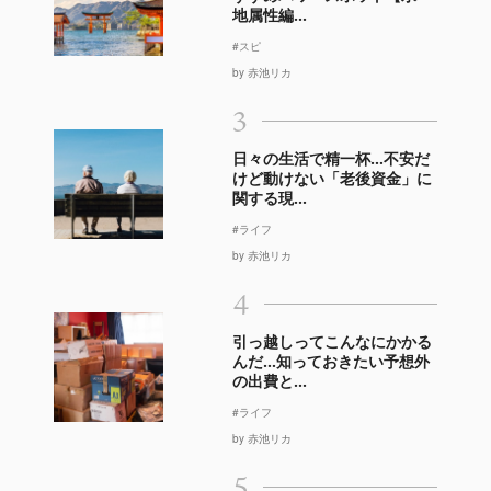
地属性編...
#スピ
by 赤池リカ
3
日々の生活で精一杯…不安だ
けど動けない「老後資金」に
関する現...
#ライフ
by 赤池リカ
4
引っ越しってこんなにかかる
んだ…知っておきたい予想外
の出費と...
#ライフ
by 赤池リカ
5