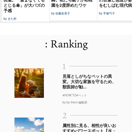
とじる傘」が大バズの
園を2度辞めたワケ
をむしばむ現代病
予感
by 佐藤友美子
by 手塚巧子
by きた村
: Ranking
1
見落としがちなペットの異
変。大切な家族を守るため、
獣医師が勧...
#HOW TO
#ペット
by by them 編集部
2
属性別に見る、相性が良いお
すすめパワースポット【水・