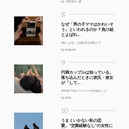
by 小野寺S一貴
8
なぜ「男の子ママはかわいそ
う」といわれるのか？負け組
とよばれ...
#私しばる、言葉
#育児
#親と子
by angerire
9
円満カップルは知っている。
落ち込んだときに彼氏・彼女
が「して...
#HOW TO
#パートナー
#夫婦のこと
by chito
10
うまくいかない私の恋
愛。“交際経験なし”の女性に