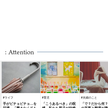
: Attention
#ライフ
#育児
#夫婦のこと
手がビチョビチョ…を
「こうあるべき」の呪
「で？だから何？
回避。「畳まなくても
縛。私たち親子が幼稚
の言葉と態度が妻