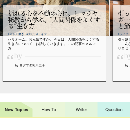
揺れる心を不動の心に。ヒマラヤ
引っ
秘教から学ぶ、“人間関係をよくす
だ…
る”生き方
と節
#オトナ磨き
#スピ
#ライフ
#ライフ
ハリオーム。お元気ですか。 今日は、人間関係をよくする
引っ越
生き方について、お話していきます。 この記事のメルマ
「こん
ガ...
りませ..
“
“
by
b
by ヨグマタ相川圭子
b
New Topics
How To
Writer
Question