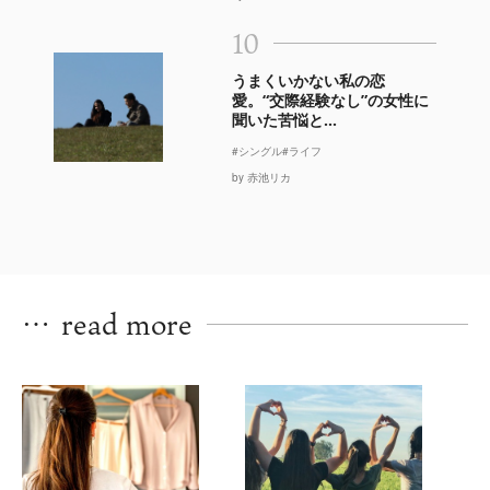
10
うまくいかない私の恋
愛。“交際経験なし”の女性に
聞いた苦悩と...
#シングル
#ライフ
by 赤池リカ
…
read more