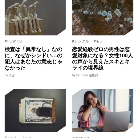
#HOW TO
#シングル
#モテ
検査は「異常なし」なの
恋愛経験ゼロの男性は恋
に、なぜかシンドい…の
愛対象になる？女性100人
犯人はあなたの意志じゃ
の声から見えたスキとキ
なかった
ライの境界線
by のぶ
by by them 編集部
#デート
#モテ