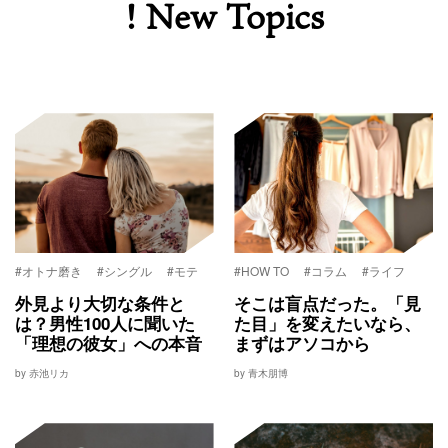
! New Topics
#オトナ磨き
#シングル
#モテ
#HOW TO
#コラム
#ライフ
外見より大切な条件と
そこは盲点だった。「見
は？男性100人に聞いた
た目」を変えたいなら、
「理想の彼女」への本音
まずはアソコから
by 赤池リカ
by 青木朋博