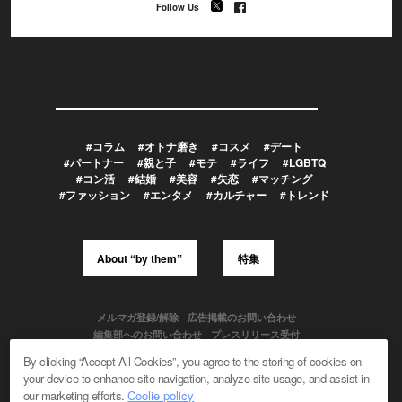
Follow Us
#コラム
#オトナ磨き
#コスメ
#デート
#パートナー
#親と子
#モテ
#ライフ
#LGBTQ
#コン活
#結婚
#美容
#失恋
#マッチング
#ファッション
#エンタメ
#カルチャー
#トレンド
About “by them”
特集
メルマガ登録/解除
広告掲載のお問い合わせ
編集部へのお問い合わせ
プレスリリース受付
メディア利用規約
By clicking “Accept All Cookies”, you agree to the storing of cookies on
your device to enhance site navigation, analyze site usage, and assist in
our marketing efforts.
Coolie policy