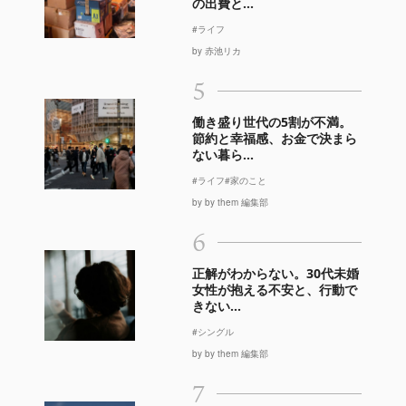
の出費と...
#ライフ
by 赤池リカ
5
働き盛り世代の5割が不満。
節約と幸福感、お金で決まら
ない暮ら...
#ライフ
#家のこと
by by them 編集部
6
正解がわからない。30代未婚
女性が抱える不安と、行動で
きない...
#シングル
by by them 編集部
7