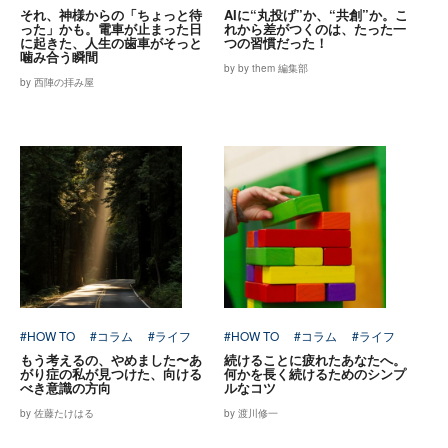
それ、神様からの「ちょっと待
AIに“丸投げ”か、“共創”か。こ
った」かも。電車が止まった日
れから差がつくのは、たった一
に起きた、人生の歯車がそっと
つの習慣だった！
噛み合う瞬間
by by them 編集部
by 西陣の拝み屋
#HOW TO
#コラム
#ライフ
#HOW TO
#コラム
#ライフ
もう考えるの、やめました〜あ
続けることに疲れたあなたへ。
がり症の私が見つけた、向ける
何かを長く続けるためのシンプ
べき意識の方向
ルなコツ
by 佐藤たけはる
by 渡川修一