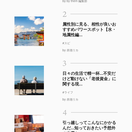
by by them 編集部
2
属性別に見る、相性が良いお
すすめパワースポット【水・
地属性編...
#スピ
by 赤池リカ
3
日々の生活で精一杯…不安だ
けど動けない「老後資金」に
関する現...
#ライフ
by 赤池リカ
4
引っ越しってこんなにかかる
んだ…知っておきたい予想外