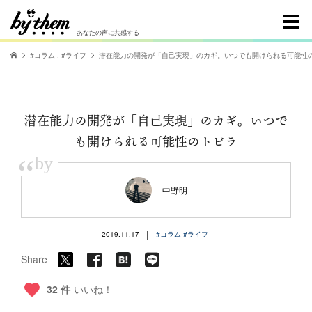
あなたの声に共感する
#コラム
,
#ライフ
潜在能力の開発が「自己実現」のカギ。いつでも開けられる可能性
潜在能力の開発が「自己実現」のカギ。いつで
も開けられる可能性のトビラ
“
by
中野明
|
2019.11.17
#コラム
#ライフ
Share
32 件
いいね！