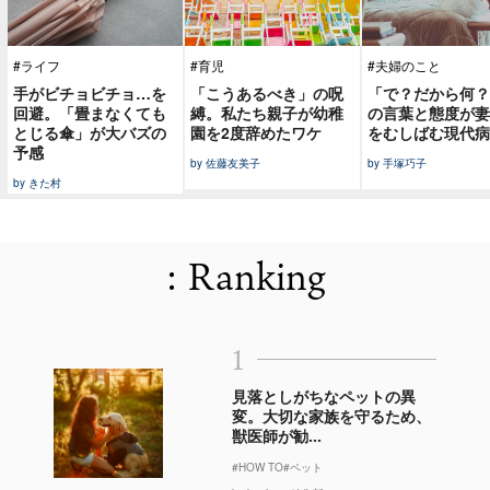
#ライフ
#育児
#夫婦のこと
手がビチョビチョ…を
「こうあるべき」の呪
「で？だから何？
回避。「畳まなくても
縛。私たち親子が幼稚
の言葉と態度が妻
とじる傘」が大バズの
園を2度辞めたワケ
をむしばむ現代病
予感
by 佐藤友美子
by 手塚巧子
by きた村
: Ranking
1
見落としがちなペットの異
変。大切な家族を守るため、
獣医師が勧...
#HOW TO
#ペット