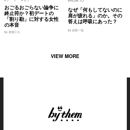
#HOW TO
おごるおごらない論争に
なぜ「何もしてないのに
終止符か？初デートの
肩が疲れる」のか。その
「割り勘」に対する女性
答えは呼吸にあった？
の本音
by 吉田一也
by 赤池リカ
VIEW MORE