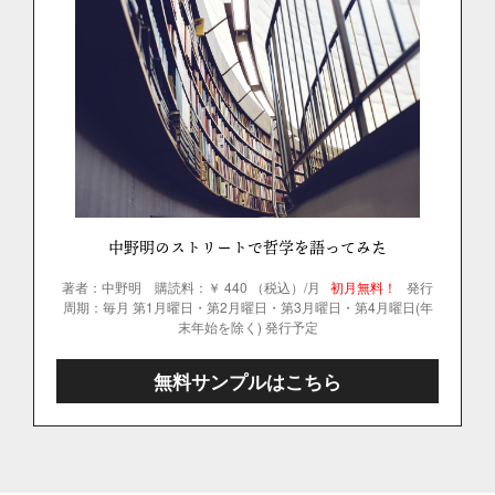
中野明のストリートで哲学を語ってみた
著者：中野明
購読料：￥ 440 （税込）/月
初月無料！
発行
周期：毎月 第1月曜日・第2月曜日・第3月曜日・第4月曜日(年
末年始を除く) 発行予定
無料サンプルはこちら