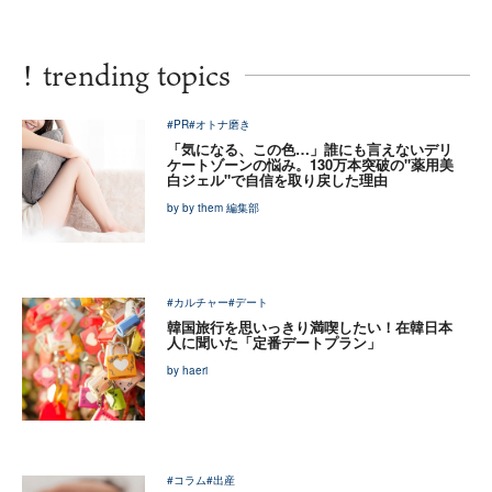
!
trending topics
#PR
#オトナ磨き
「気になる、この色…」誰にも言えないデリ
ケートゾーンの悩み。130万本突破の"薬用美
白ジェル"で自信を取り戻した理由
by by them 編集部
#カルチャー
#デート
韓国旅行を思いっきり満喫したい！在韓日本
人に聞いた「定番デートプラン」
by haeri
#コラム
#出産