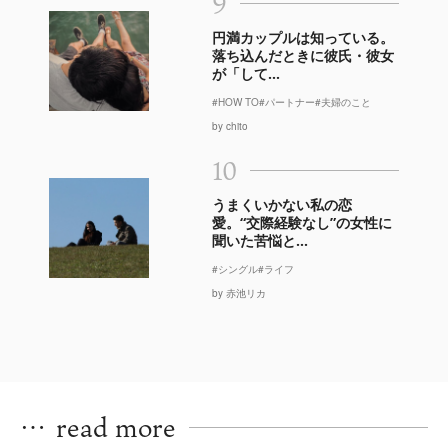
9
円満カップルは知っている。
落ち込んだときに彼氏・彼女
が「して...
#HOW TO
#パートナー
#夫婦のこと
by chito
10
うまくいかない私の恋
愛。“交際経験なし”の女性に
聞いた苦悩と...
#シングル
#ライフ
by 赤池リカ
…
read more