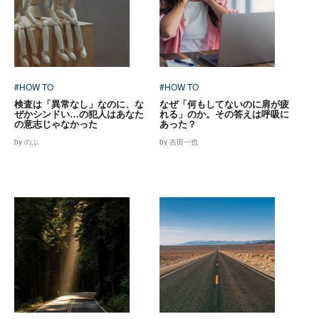
#HOW TO
#HOW TO
検査は「異常なし」なのに、な
なぜ「何もしてないのに肩が疲
ぜかシンドい…の犯人はあなた
れる」のか。その答えは呼吸に
の意志じゃなかった
あった？
by のぶ
by 吉田一也