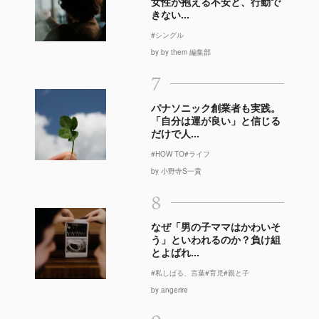
女性が抱える不安と、行動で
きない...
#シングル
by by them 編集部
7
パナソニック創業者も実践。
「自分は運が良い」と信じる
だけで人...
#HOW TO
#ライフ
by 小野寺S一貴
8
なぜ「男の子ママはかわいそ
う」といわれるのか？負け組
とよばれ...
#私しばる、言葉
#育児
#親と子
by angerire