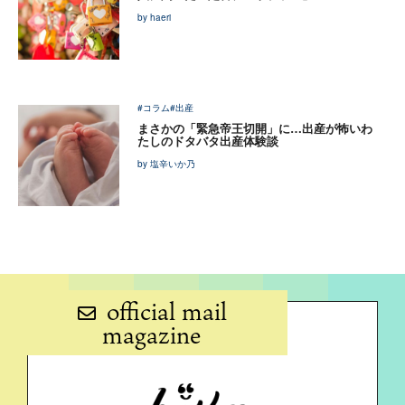
by haeri
#コラム
#出産
まさかの「緊急帝王切開」に…出産が怖いわ
たしのドタバタ出産体験談
by 塩辛いか乃
official mail
magazine