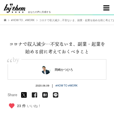
あなたの声に共感する
#HOW TO
,
#WORK
コロナで収入減少…不安ないま、副業・起業を始める前に考えて
コロナで収入減少…不安ないま、副業・起業を
始める前に考えておくべきこと
“
by
岡崎かつひろ
|
2020.06.09
#HOW TO
#WORK
Share
23 件
いいね！