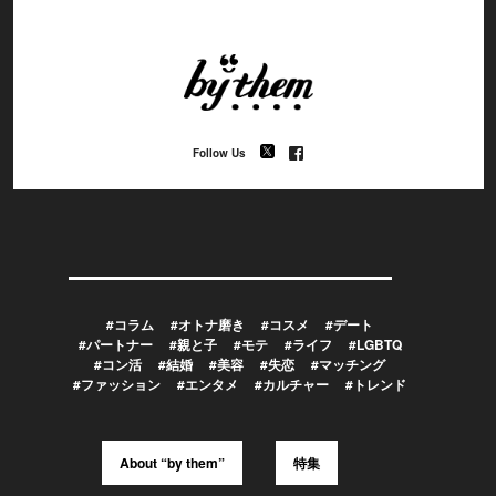
Follow Us
#コラム
#オトナ磨き
#コスメ
#デート
#パートナー
#親と子
#モテ
#ライフ
#LGBTQ
#コン活
#結婚
#美容
#失恋
#マッチング
#ファッション
#エンタメ
#カルチャー
#トレンド
About “by them”
特集