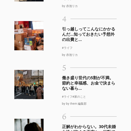
by 赤池リカ
4
引っ越しってこんなにかかる
んだ…知っておきたい予想外
の出費と...
#ライフ
by 赤池リカ
5
働き盛り世代の5割が不満。
節約と幸福感、お金で決まら
ない暮ら...
#ライフ
#家のこと
by by them 編集部
6
正解がわからない。30代未婚