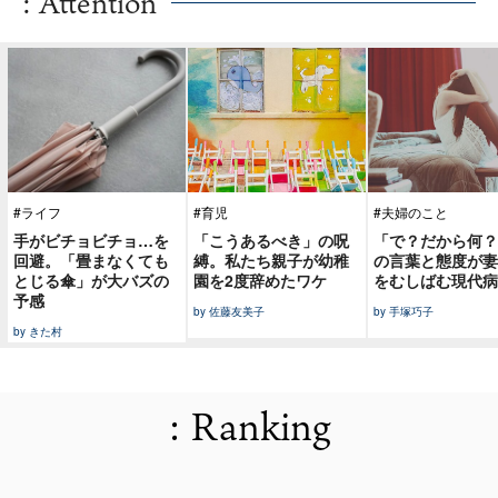
: Attention
#ライフ
#育児
#夫婦のこと
手がビチョビチョ…を
「こうあるべき」の呪
「で？だから何？
回避。「畳まなくても
縛。私たち親子が幼稚
の言葉と態度が妻
とじる傘」が大バズの
園を2度辞めたワケ
をむしばむ現代病
予感
by 佐藤友美子
by 手塚巧子
by きた村
: Ranking