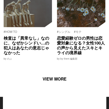
#HOW TO
#シングル
#モテ
検査は「異常なし」なの
恋愛経験ゼロの男性は恋
に、なぜかシンドい…の
愛対象になる？女性100人
犯人はあなたの意志じゃ
の声から見えたスキとキ
なかった
ライの境界線
by のぶ
by by them 編集部
VIEW MORE