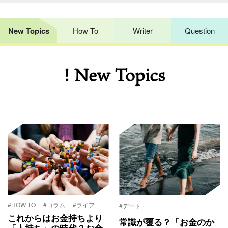
New Topics
How To
Writer
Question
! New Topics
#HOW TO
#コラム
#ライフ
#デート
これからはお金持ちより
常識が覆る？「お金のか
「人持ち」の時代？お金