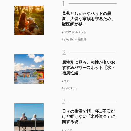
1
見落としがちなペットの異
変。大切な家族を守るため、
獣医師が勧...
#HOW TO
#ペット
by by them 編集部
2
属性別に見る、相性が良いお
すすめパワースポット【水・
地属性編...
#スピ
by 赤池リカ
3
日々の生活で精一杯…不安だ
けど動けない「老後資金」に
関する現...
#ライフ