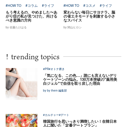
#HOW TO
#コラム
#ライフ
#HOW TO
#コスメ
#ライフ
もう考えるの、やめました〜あ
変わらない毎日にサヨナラ。脳
がり症の私が見つけた、向ける
の省エネモードを刺激する小さ
べき意識の方向
なスパイス
by 佐藤たけはる
by 関山ヒロシ
!
trending topics
#PR
#オトナ磨き
「気になる、この色…」誰にも言えないデリ
ケートゾーンの悩み。130万本突破の"薬用美
白ジェル"で自信を取り戻した理由
by by them 編集部
#カルチャー
#デート
韓国旅行を思いっきり満喫したい！在韓日本
人に聞いた「定番デートプラン」