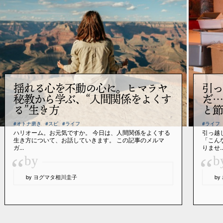
揺れる心を不動の心に。ヒマラヤ
引っ
秘教から学ぶ、“人間関係をよくす
だ…
る”生き方
と節
#オトナ磨き
#スピ
#ライフ
#ライフ
ハリオーム。お元気ですか。 今日は、人間関係をよくする
引っ越
生き方について、お話していきます。 この記事のメルマ
「こん
ガ...
りませ..
“
“
by
b
by ヨグマタ相川圭子
b