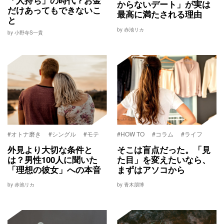
からないデート」が実は
だけあってもできないこ
最高に満たされる理由
と
by 赤池リカ
by 小野寺S一貴
#オトナ磨き
#シングル
#モテ
#HOW TO
#コラム
#ライフ
外見より大切な条件と
そこは盲点だった。「見
は？男性100人に聞いた
た目」を変えたいなら、
「理想の彼女」への本音
まずはアソコから
by 赤池リカ
by 青木朋博