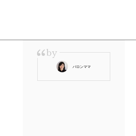
“
by
バロンママ