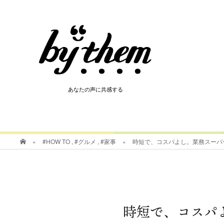
HOT
あなたの声に共感する
あなたの声に共感する
»
#HOW TO
,
#グルメ
,
#家事
»
時短で、コスパよし。業務スーパ
時短で、コスパ