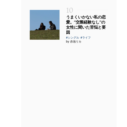
10
うまくいかない私の恋
愛。“交際経験なし”の
女性に聞いた苦悩と要
因
#シングル
#ライフ
by 赤池リカ