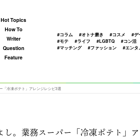
 TOPICS
HOWTO
WRITER
QUESTION
Hot Topics
How To
#コラム
#オトナ磨き
#コスメ
#デ
Writer
#モテ
#ライフ
#LGBTQ
#コン活
#マッチング
#ファッション
#エンタ
Question
Feature
ー「冷凍ポテト」アレンジレシピ3選
よし。業務スーパー「冷凍ポテト」ア