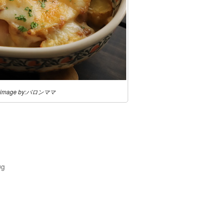
image by:バロンママ
g