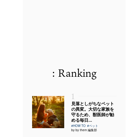
: Ranking
1
見落としがちなペット
の異変。大切な家族を
守るため、獣医師が勧
める毎日...
#HOW TO
#ペット
by by them 編集部