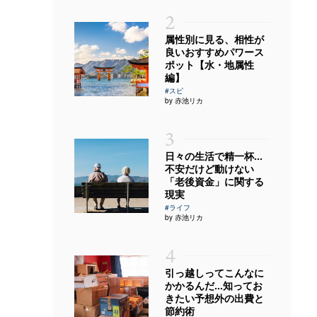
2
属性別に見る、相性が
良いおすすめパワース
ポット【水・地属性
編】
#スピ
by 赤池リカ
3
日々の生活で精一杯…
不安だけど動けない
「老後資金」に関する
現実
#ライフ
by 赤池リカ
4
引っ越しってこんなに
かかるんだ…知ってお
きたい予想外の出費と
節約術