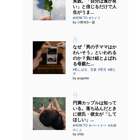
実践。「自分は運が良
い」と信じるだけで人
生がうま...
#HOW TO
#ライフ
by 小野寺S一貴
8
なぜ「男の子ママはか
わいそう」といわれる
のか？負け組とよばれ
る母親た...
#私しばる、言葉
#育児
#親と
子
by angerire
9
円満カップルは知って
いる。落ち込んだとき
に彼氏・彼女が「して
ほしい」...
#HOW TO
#パートナー
#夫婦
のこと
by chito