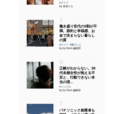
#ライフ
by 赤池リカ
5
働き盛り世代の5割が不
満。節約と幸福感、お
金で決まらない暮らし
の質
#ライフ
#家のこと
by by them 編集部
6
正解がわからない。30
代未婚女性が抱える不
安と、行動できない本
当の理...
#シングル
by by them 編集部
7
パナソニック創業者も