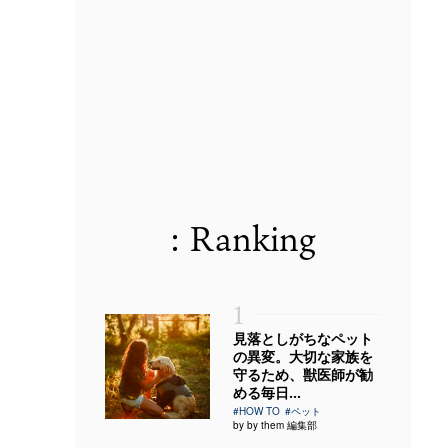
: Ranking
1
見落としがちなペット
の異変。大切な家族を
守るため、獣医師が勧
める毎日...
#HOW TO
#ペット
by by them 編集部