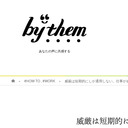
HOT
あなたの声に共感する
あなたの声に共感する
»
#HOW TO
,
#WORK
»
威厳は短期的にしか通用しない。仕事が
威厳は短期的