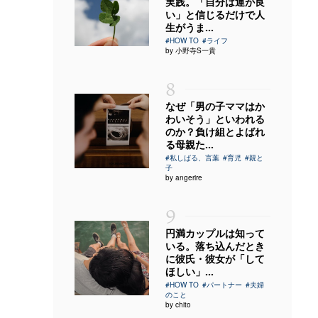
実践。「自分は運が良
い」と信じるだけで人
生がうま...
#HOW TO
#ライフ
by 小野寺S一貴
8
なぜ「男の子ママはか
わいそう」といわれる
のか？負け組とよばれ
る母親た...
#私しばる、言葉
#育児
#親と
子
by angerire
9
円満カップルは知って
いる。落ち込んだとき
に彼氏・彼女が「して
ほしい」...
#HOW TO
#パートナー
#夫婦
のこと
by chito