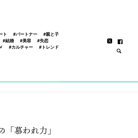
FEATURE
ート
#パートナー
#親と子
#結婚
#美容
#失恋
メ
#カルチャー
#トレンド
の「慕われ力」