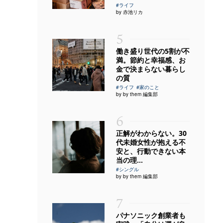
#ライフ
by 赤池リカ
5
働き盛り世代の5割が不
満。節約と幸福感、お
金で決まらない暮らし
の質
#ライフ
#家のこと
by by them 編集部
6
正解がわからない。30
代未婚女性が抱える不
安と、行動できない本
当の理...
#シングル
by by them 編集部
7
パナソニック創業者も