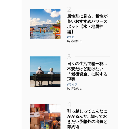
2
属性別に見る、相性が
良いおすすめパワース
ポット【水・地属性
編】
#スピ
by 赤池リカ
3
日々の生活で精一杯…
不安だけど動けない
「老後資金」に関する
現実
#ライフ
by 赤池リカ
4
引っ越しってこんなに
かかるんだ…知ってお
きたい予想外の出費と
節約術