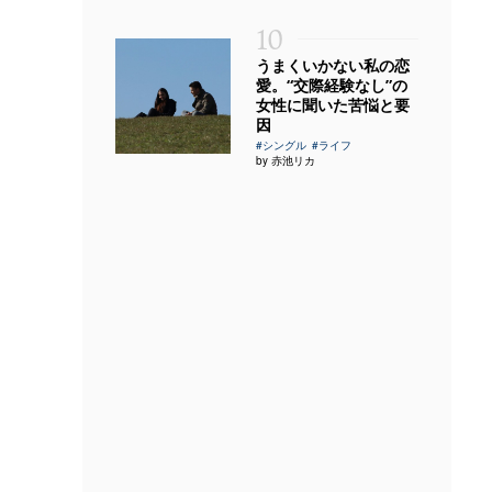
10
うまくいかない私の恋
愛。“交際経験なし”の
女性に聞いた苦悩と要
因
#シングル
#ライフ
by 赤池リカ