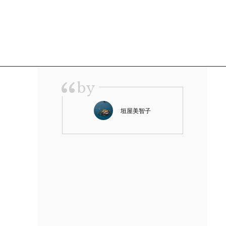
“
by
垣屋美智子