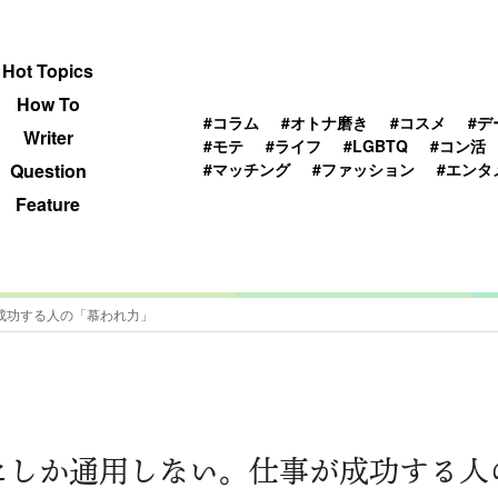
 TOPICS
HOWTO
WRITER
QUESTION
Hot Topics
How To
#コラム
#オトナ磨き
#コスメ
#デ
Writer
#モテ
#ライフ
#LGBTQ
#コン活
#マッチング
#ファッション
#エンタ
Question
Feature
成功する人の「慕われ力」
にしか通用しない。仕事が成功する人