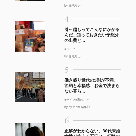
by 赤池リカ
4
引っ越しってこんなにかかる
んだ…知っておきたい予想外
の出費と...
#ライフ
by 赤池リカ
5
働き盛り世代の5割が不満。
節約と幸福感、お金で決まら
ない暮ら...
#ライフ
#家のこと
by by them 編集部
6
正解がわからない。30代未婚