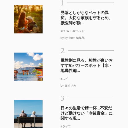
1
見落としがちなペットの異
変。大切な家族を守るため、
獣医師が勧...
#HOW TO
#ペット
by by them 編集部
2
属性別に見る、相性が良いお
すすめパワースポット【水・
地属性編...
#スピ
by 赤池リカ
3
日々の生活で精一杯…不安だ
けど動けない「老後資金」に
関する現...
#ライフ