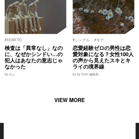
#HOW TO
#シングル
#モテ
検査は「異常なし」なの
恋愛経験ゼロの男性は恋
に、なぜかシンドい…の
愛対象になる？女性100人
犯人はあなたの意志じゃ
の声から見えたスキとキ
なかった
ライの境界線
by のぶ
by by them 編集部
VIEW MORE