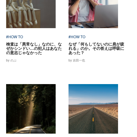
#HOW TO
#HOW TO
検査は「異常なし」なのに、な
なぜ「何もしてないのに肩が疲
ぜかシンドい…の犯人はあなた
れる」のか。その答えは呼吸に
の意志じゃなかった
あった？
by のぶ
by 吉田一也