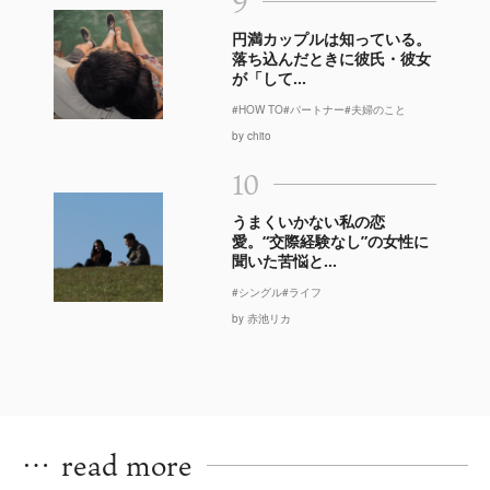
9
円満カップルは知っている。
落ち込んだときに彼氏・彼女
が「して...
#HOW TO
#パートナー
#夫婦のこと
by chito
10
うまくいかない私の恋
愛。“交際経験なし”の女性に
聞いた苦悩と...
#シングル
#ライフ
by 赤池リカ
…
read more