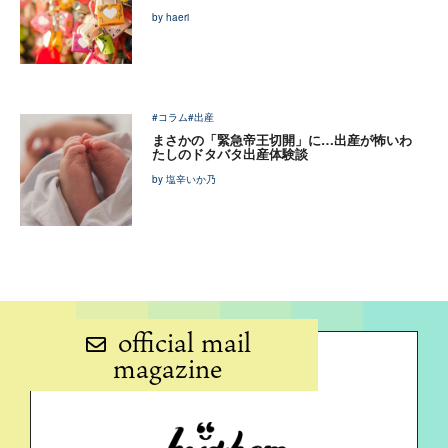
by haeri
#コラム
#出産
まさかの「緊急帝王切開」に…出産が怖いわ
たしのドタバタ出産体験談
by 塩辛いか乃
official mail
magazine