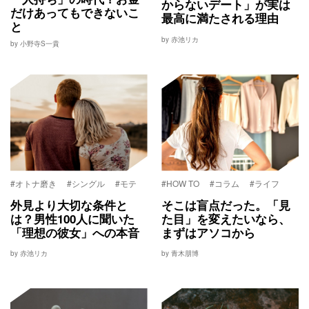
からないデート」が実は
だけあってもできないこ
最高に満たされる理由
と
by 赤池リカ
by 小野寺S一貴
#オトナ磨き
#シングル
#モテ
#HOW TO
#コラム
#ライフ
外見より大切な条件と
そこは盲点だった。「見
は？男性100人に聞いた
た目」を変えたいなら、
「理想の彼女」への本音
まずはアソコから
by 赤池リカ
by 青木朋博