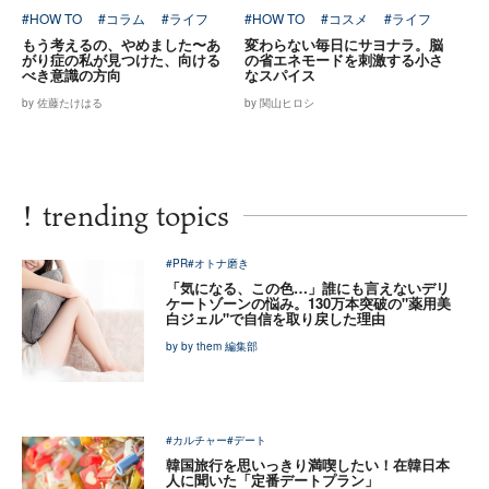
#HOW TO
#コラム
#ライフ
#HOW TO
#コスメ
#ライフ
もう考えるの、やめました〜あ
変わらない毎日にサヨナラ。脳
がり症の私が見つけた、向ける
の省エネモードを刺激する小さ
べき意識の方向
なスパイス
by 佐藤たけはる
by 関山ヒロシ
!
trending topics
#PR
#オトナ磨き
「気になる、この色…」誰にも言えないデリ
ケートゾーンの悩み。130万本突破の"薬用美
白ジェル"で自信を取り戻した理由
by by them 編集部
#カルチャー
#デート
韓国旅行を思いっきり満喫したい！在韓日本
人に聞いた「定番デートプラン」