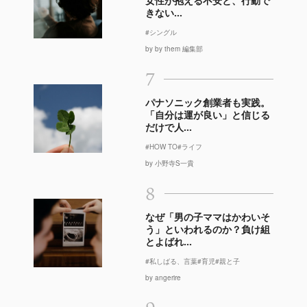
女性が抱える不安と、行動で
きない...
#シングル
by by them 編集部
7
パナソニック創業者も実践。
「自分は運が良い」と信じる
だけで人...
#HOW TO
#ライフ
by 小野寺S一貴
8
なぜ「男の子ママはかわいそ
う」といわれるのか？負け組
とよばれ...
#私しばる、言葉
#育児
#親と子
by angerire