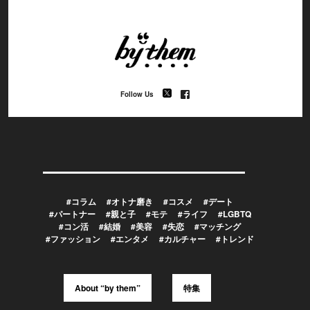
Follow Us
#コラム
#オトナ磨き
#コスメ
#デート
#パートナー
#親と子
#モテ
#ライフ
#LGBTQ
#コン活
#結婚
#美容
#失恋
#マッチング
#ファッション
#エンタメ
#カルチャー
#トレンド
About “by them”
特集