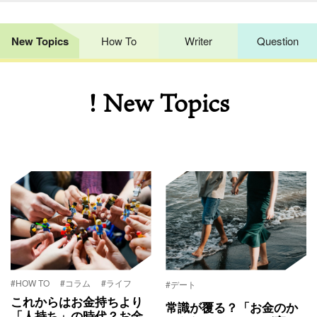
New Topics
How To
Writer
Question
! New Topics
#HOW TO
#コラム
#ライフ
#デート
これからはお金持ちより
常識が覆る？「お金のか
「人持ち」の時代？お金