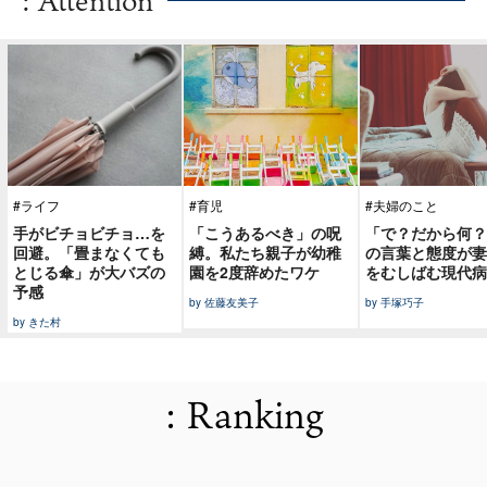
#ライフ
#育児
#夫婦のこと
手がビチョビチョ…を
「こうあるべき」の呪
「で？だから何？
回避。「畳まなくても
縛。私たち親子が幼稚
の言葉と態度が妻
とじる傘」が大バズの
園を2度辞めたワケ
をむしばむ現代病
予感
by 佐藤友美子
by 手塚巧子
by きた村
: Ranking