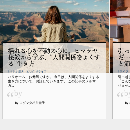
揺れる心を不動の心に。ヒマラヤ
引っ
秘教から学ぶ、“人間関係をよくす
だ…
る”生き方
と節
#オトナ磨き
#スピ
#ライフ
#ライフ
ハリオーム。お元気ですか。 今日は、人間関係をよくする
引っ越
生き方について、お話していきます。 この記事のメルマ
「こん
ガ...
りませ..
“
“
by
b
by ヨグマタ相川圭子
b