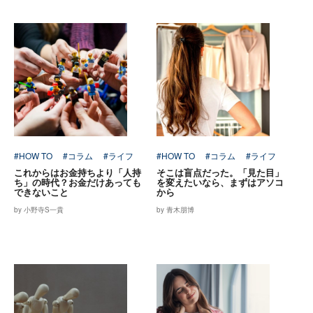
#HOW TO
#コラム
#ライフ
#HOW TO
#コラム
#ライフ
これからはお金持ちより「人持
そこは盲点だった。「見た目」
ち」の時代？お金だけあっても
を変えたいなら、まずはアソコ
できないこと
から
by 小野寺S一貴
by 青木朋博