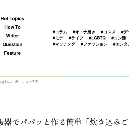
 TOPICS
HOWTO
WRITER
QUESTION
Hot Topics
How To
#コラム
#オトナ磨き
#コスメ
#デ
Writer
#モテ
#ライフ
#LGBTQ
#コン活
#マッチング
#ファッション
#エンタ
Question
Feature
炊き込みご飯」レシピ3選
飯器でパパッと作る簡単「炊き込みご