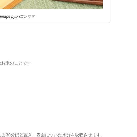
image by:バロンママ
のお米のことです
まま30分ほど置き、表面についた水分を吸収させます。