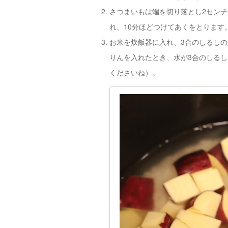
さつまいもは端を切り落とし2セン
れ、10分ほどつけてあくをとります
お米を炊飯器に入れ、3合のしるし
りんを入れたとき、水が3合のしる
くださいね）。