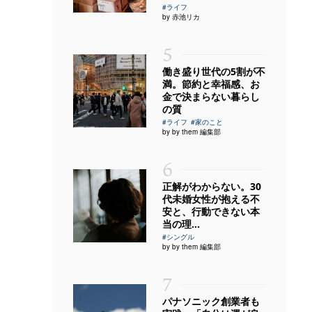
#ライフ
by 赤池リカ
5
働き盛り世代の5割が不
満。節約と幸福感、お
金で決まらない暮らし
の質
#ライフ
#家のこと
by by them 編集部
6
正解がわからない。30
代未婚女性が抱える不
安と、行動できない本
当の理...
#シングル
by by them 編集部
7
パナソニック創業者も