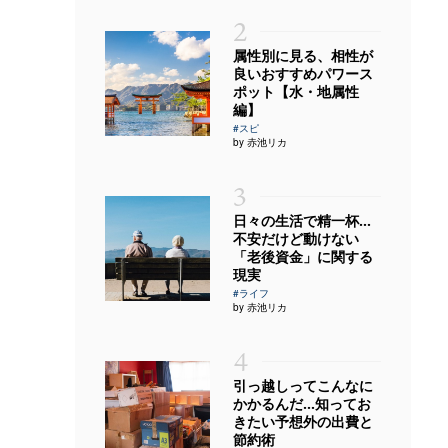
2
属性別に見る、相性が
良いおすすめパワース
ポット【水・地属性
編】
#スピ
by 赤池リカ
3
日々の生活で精一杯…
不安だけど動けない
「老後資金」に関する
現実
#ライフ
by 赤池リカ
4
引っ越しってこんなに
かかるんだ…知ってお
きたい予想外の出費と
節約術