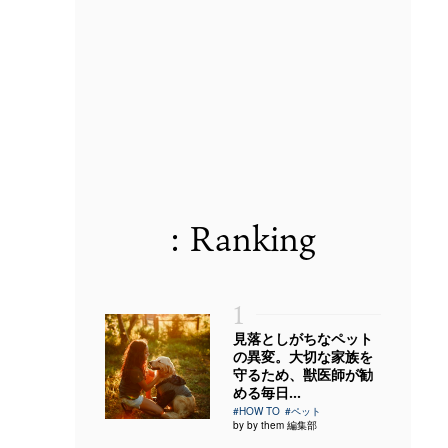
: Ranking
1
見落としがちなペット
の異変。大切な家族を
守るため、獣医師が勧
める毎日...
#HOW TO
#ペット
by by them 編集部