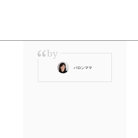
“
by
バロンママ