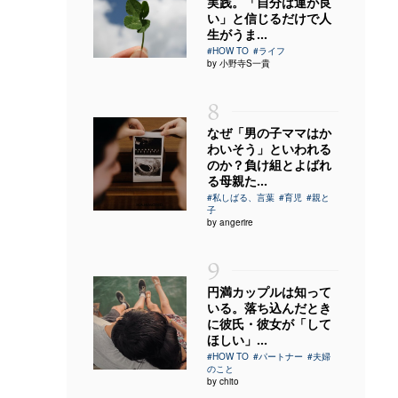
実践。「自分は運が良
い」と信じるだけで人
生がうま...
#HOW TO
#ライフ
by 小野寺S一貴
8
なぜ「男の子ママはか
わいそう」といわれる
のか？負け組とよばれ
る母親た...
#私しばる、言葉
#育児
#親と
子
by angerire
9
円満カップルは知って
いる。落ち込んだとき
に彼氏・彼女が「して
ほしい」...
#HOW TO
#パートナー
#夫婦
のこと
by chito