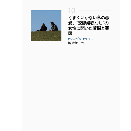
10
うまくいかない私の恋
愛。“交際経験なし”の
女性に聞いた苦悩と要
因
#シングル
#ライフ
by 赤池リカ