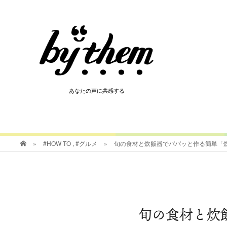
HOT
あなたの声に共感する
あなたの声に共感する
»
#HOW TO
,
#グルメ
»
旬の食材と炊飯器でパパッと作る簡単「
旬の食材と炊