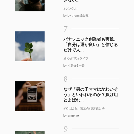
#シングル
by by them 編集部
7
パナソニック創業者も実践。
「自分は運が良い」と信じる
だけで人...
#HOW TO
#ライフ
by 小野寺S一貴
8
なぜ「男の子ママはかわいそ
う」といわれるのか？負け組
とよばれ...
#私しばる、言葉
#育児
#親と子
by angerire
9