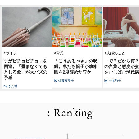
#ライフ
#育児
#夫婦のこと
手がビチョビチョ…を
「こうあるべき」の呪
「で？だから何？
回避。「畳まなくても
縛。私たち親子が幼稚
の言葉と態度が妻
とじる傘」が大バズの
園を2度辞めたワケ
をむしばむ現代病
予感
by 佐藤友美子
by 手塚巧子
by きた村
: Ranking
1