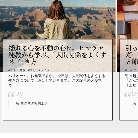
揺れる心を不動の心に。ヒマラヤ
引っ
秘教から学ぶ、“人間関係をよくす
だ…
る”生き方
と節
#オトナ磨き
#スピ
#ライフ
#ライフ
ハリオーム。お元気ですか。 今日は、人間関係をよくする
引っ越
生き方について、お話していきます。 この記事のメルマ
「こん
ガ...
りませ..
“
“
by
b
by ヨグマタ相川圭子
b