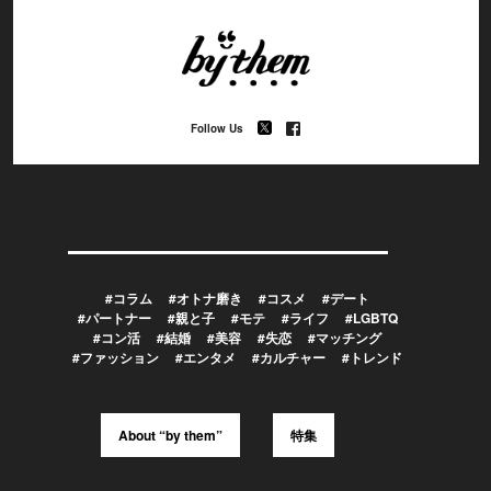
Follow Us
#コラム
#オトナ磨き
#コスメ
#デート
#パートナー
#親と子
#モテ
#ライフ
#LGBTQ
#コン活
#結婚
#美容
#失恋
#マッチング
#ファッション
#エンタメ
#カルチャー
#トレンド
About “by them”
特集