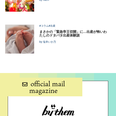
#コラム
#出産
まさかの「緊急帝王切開」に…出産が怖いわ
たしのドタバタ出産体験談
by 塩辛いか乃
official mail
magazine