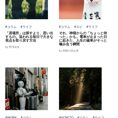
#コラム
#ライフ
#コラム
#スピ
#ライフ
「居場所」は探すより、思い出
それ、神様からの「ちょっと待
すもの。追われる毎日で大きな
った」かも。電車が止まった日
視点を取り戻す方法
に起きた、人生の歯車がそっと
噛み合う瞬間
by 野澤卓央
by 西陣の拝み屋
#WORK
#コラム
#HOW TO
#コラム
#ライフ