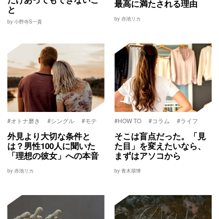
最高に満たされる理由
と
by 赤池リカ
by 小野寺S一貴
#オトナ磨き
#シングル
#モテ
#HOW TO
#コラム
#ライフ
外見より大切な条件と
そこは盲点だった。「見
は？男性100人に聞いた
た目」を変えたいなら、
「理想の彼女」への本音
まずはアソコから
by 赤池リカ
by 青木朋博