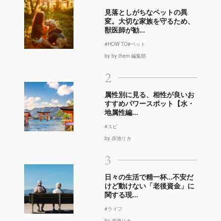
見落としがちなペットの異
変。大切な家族を守るため、
獣医師が勧...
#HOW TO
#ペット
by by them 編集部
2
属性別に見る、相性が良いお
すすめパワースポット【水・
地属性編...
#スピ
by 赤池リカ
3
日々の生活で精一杯…不安だ
けど動けない「老後資金」に
関する現...
#ライフ
by 赤池リカ