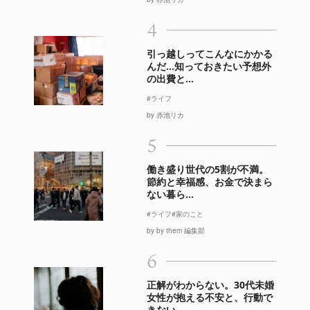
4
引っ越しってこんなにかかる
んだ…知っておきたい予想外
の出費と...
#ライフ
by 赤池リカ
5
働き盛り世代の5割が不満。
節約と幸福感、お金で決まら
ない暮ら...
#ライフ
#家のこと
by by them 編集部
6
正解がわからない。30代未婚
女性が抱える不安と、行動で
きない...