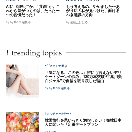
AIに“丸投げ”か、“共創”か。こ
もう考えるの、やめました〜あ
れから差がつくのは、たった一
がり症の私が見つけた、向ける
つの習慣だった！
べき意識の方向
by by them 編集部
by 佐藤たけはる
!
trending topics
#PR
#オトナ磨き
「気になる、この色…」誰にも言えないデリ
ケートゾーンの悩み。130万本突破の"薬用美
白ジェル"で自信を取り戻した理由
by by them 編集部
#カルチャー
#デート
韓国旅行を思いっきり満喫したい！在韓日本
人に聞いた「定番デートプラン」
by haeri