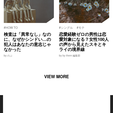
#HOW TO
#シングル
#モテ
検査は「異常なし」なの
恋愛経験ゼロの男性は恋
に、なぜかシンドい…の
愛対象になる？女性100人
犯人はあなたの意志じゃ
の声から見えたスキとキ
なかった
ライの境界線
by のぶ
by by them 編集部
VIEW MORE