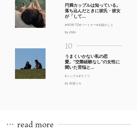
円満カップルは知っている。
落ち込んだときに彼氏・彼女
が「して...
#HOW TO
#パートナー
#夫婦のこと
by chito
10
うまくいかない私の恋
愛。“交際経験なし”の女性に
聞いた苦悩と...
#シングル
#ライフ
by 赤池リカ
…
read more