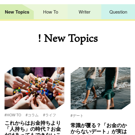
New Topics
How To
Writer
Question
! New Topics
#HOW TO
#コラム
#ライフ
#デート
これからはお金持ちより
常識が覆る？「お金のか
「人持ち」の時代？お金
からないデート」が実は
だけあってもできないこ