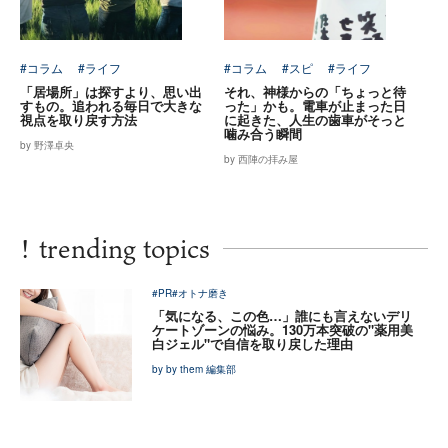
#コラム
#ライフ
#コラム
#スピ
#ライフ
「居場所」は探すより、思い出
それ、神様からの「ちょっと待
すもの。追われる毎日で大きな
った」かも。電車が止まった日
視点を取り戻す方法
に起きた、人生の歯車がそっと
噛み合う瞬間
by 野澤卓央
by 西陣の拝み屋
!
trending topics
#PR
#オトナ磨き
「気になる、この色…」誰にも言えないデリ
ケートゾーンの悩み。130万本突破の"薬用美
白ジェル"で自信を取り戻した理由
by by them 編集部