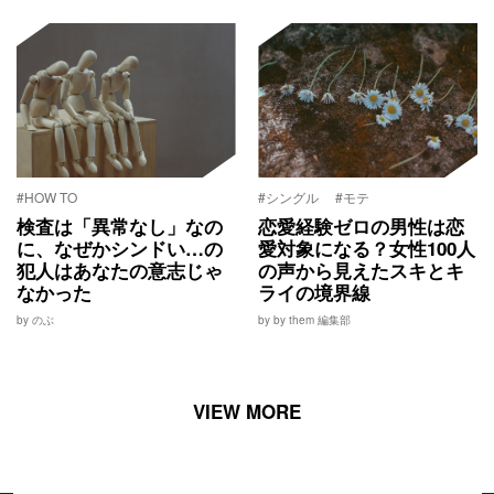
#HOW TO
#シングル
#モテ
検査は「異常なし」なの
恋愛経験ゼロの男性は恋
に、なぜかシンドい…の
愛対象になる？女性100人
犯人はあなたの意志じゃ
の声から見えたスキとキ
なかった
ライの境界線
by のぶ
by by them 編集部
VIEW MORE