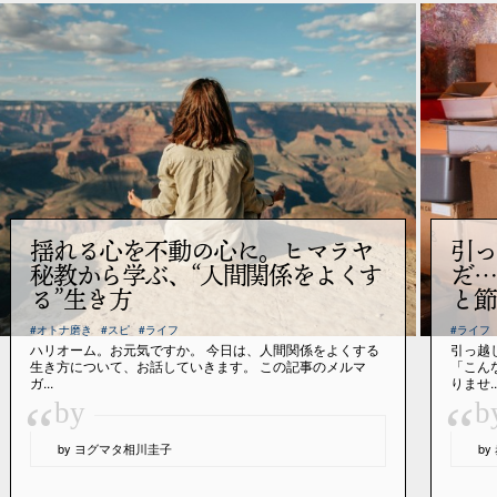
揺れる心を不動の心に。ヒマラヤ
引っ
秘教から学ぶ、“人間関係をよくす
だ…
る”生き方
と節
#オトナ磨き
#スピ
#ライフ
#ライフ
ハリオーム。お元気ですか。 今日は、人間関係をよくする
引っ越
生き方について、お話していきます。 この記事のメルマ
「こん
ガ...
りませ..
“
“
by
b
by ヨグマタ相川圭子
b