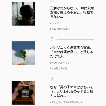
正解がわからない。30代未婚
女性が抱える不安と、行動で
きない...
#シングル
by by them 編集部
7
パナソニック創業者も実践。
「自分は運が良い」と信じる
だけで人...
#HOW TO
#ライフ
by 小野寺S一貴
8
なぜ「男の子ママはかわいそ
う」といわれるのか？負け組
とよばれ...
#私しばる、言葉
#育児
#親と子