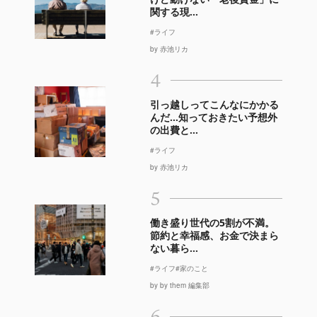
関する現...
#ライフ
by 赤池リカ
4
引っ越しってこんなにかかる
んだ…知っておきたい予想外
の出費と...
#ライフ
by 赤池リカ
5
働き盛り世代の5割が不満。
節約と幸福感、お金で決まら
ない暮ら...
#ライフ
#家のこと
by by them 編集部
6