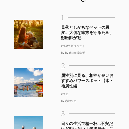
1
見落としがちなペットの異
変。大切な家族を守るため、
獣医師が勧...
#HOW TO
#ペット
by by them 編集部
2
属性別に見る、相性が良いお
すすめパワースポット【水・
地属性編...
#スピ
by 赤池リカ
3
日々の生活で精一杯…不安だ
けど動けない「老後資金」に