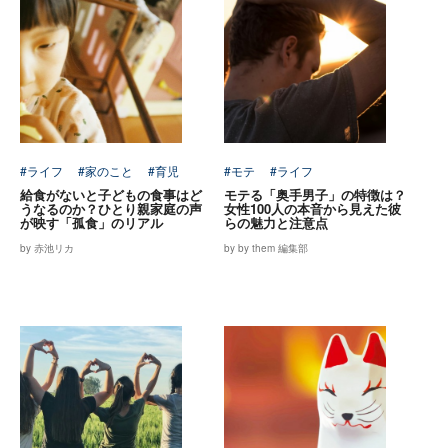
#ライフ
#家のこと
#育児
#モテ
#ライフ
給食がないと子どもの食事はど
モテる「奥手男子」の特徴は？
うなるのか？ひとり親家庭の声
女性100人の本音から見えた彼
が映す「孤食」のリアル
らの魅力と注意点
by 赤池リカ
by by them 編集部