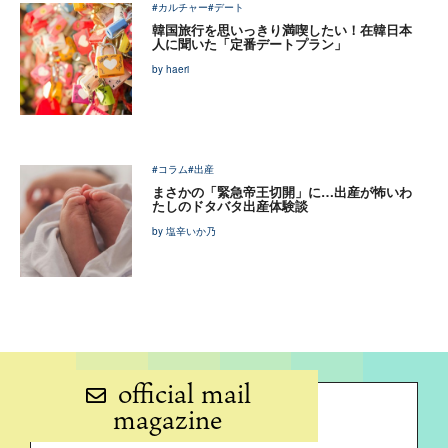
#カルチャー
#デート
韓国旅行を思いっきり満喫したい！在韓日本
人に聞いた「定番デートプラン」
by haeri
#コラム
#出産
まさかの「緊急帝王切開」に…出産が怖いわ
たしのドタバタ出産体験談
by 塩辛いか乃
official mail
magazine