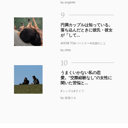
by angerire
9
円満カップルは知っている。
落ち込んだときに彼氏・彼女
が「して...
#HOW TO
#パートナー
#夫婦のこと
by chito
10
うまくいかない私の恋
愛。“交際経験なし”の女性に
聞いた苦悩と...
#シングル
#ライフ
by 赤池リカ