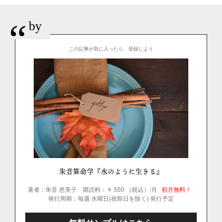
“
by
この記事が気に入ったら、登録しよう
朱音算命学『水のように生きる』
著者：朱音 恵美子
購読料：￥ 550 （税込）/月
初月無料！
発行周期：毎週 水曜日(祝祭日を除く) 発行予定