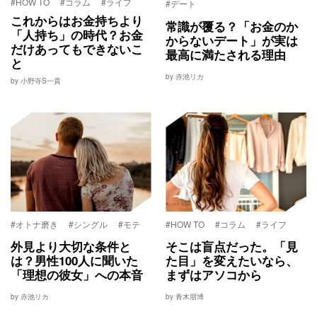
#HOW TO
#コラム
#ライフ
#デート
これからはお金持ちより
常識が覆る？「お金のか
「人持ち」の時代？お金
からないデート」が実は
だけあってもできないこ
最高に満たされる理由
と
by 赤池リカ
by 小野寺S一貴
#オトナ磨き
#シングル
#モテ
#HOW TO
#コラム
#ライフ
外見より大切な条件と
そこは盲点だった。「見
は？男性100人に聞いた
た目」を変えたいなら、
「理想の彼女」への本音
まずはアソコから
by 赤池リカ
by 青木朋博