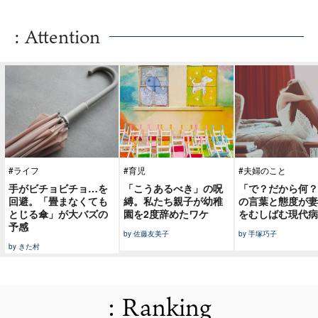
: Attention
#ライフ
#育児
#夫婦のこと
手がビチョビチョ…を
「こうあるべき」の呪
「で？だから何？
回避。「畳まなくても
縛。私たち親子が幼稚
の言葉と態度が妻
とじる傘」が大バズの
園を2度辞めたワケ
をむしばむ現代病
予感
by 佐藤友美子
by 手塚巧子
by きた村
: Ranking