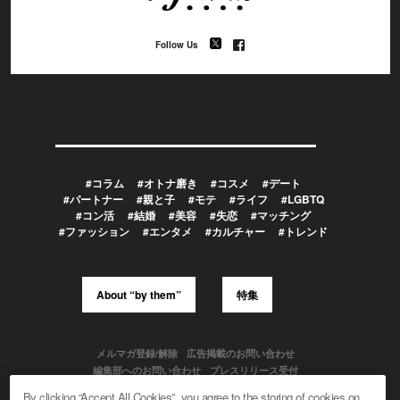
Follow Us
#コラム
#オトナ磨き
#コスメ
#デート
#パートナー
#親と子
#モテ
#ライフ
#LGBTQ
#コン活
#結婚
#美容
#失恋
#マッチング
#ファッション
#エンタメ
#カルチャー
#トレンド
About “by them”
特集
メルマガ登録/解除
広告掲載のお問い合わせ
編集部へのお問い合わせ
プレスリリース受付
メディア利用規約
By clicking “Accept All Cookies”, you agree to the storing of cookies on