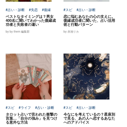
#占い・診断
#失恋
#復縁
#スピ
#占い・診断
ベストなタイミングは？男女
恋に悩むあなたの心の支えに。
400名に聞いてわかった復縁成
復縁成功者に聞いた、占い活用
功者と失敗者の違い
術と行動パターン
by by them 編集部
by 赤池リカ
#スピ
#ライフ
#占い・診断
#スピ
#占い・診断
タロット占いで言われた衝撃の
今なにを考えているの？星座別
言葉…「自分の強み」を見つけ
で見る、あの人へ恋するあなた
る意外な方法
へのアドバイス