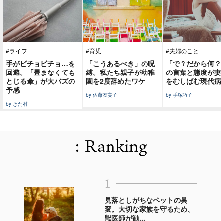
#ライフ
#育児
#夫婦のこと
手がビチョビチョ…を
「こうあるべき」の呪
「で？だから何？
回避。「畳まなくても
縛。私たち親子が幼稚
の言葉と態度が妻
とじる傘」が大バズの
園を2度辞めたワケ
をむしばむ現代病
予感
by 佐藤友美子
by 手塚巧子
by きた村
: Ranking
1
見落としがちなペットの異
変。大切な家族を守るため、
獣医師が勧...