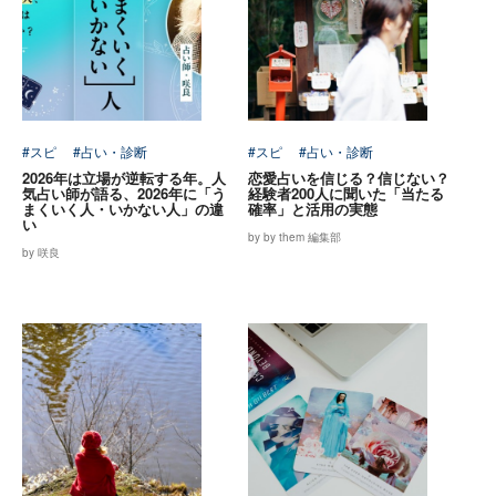
#スピ
#占い・診断
#スピ
#占い・診断
2026年は立場が逆転する年。人
恋愛占いを信じる？信じない？
気占い師が語る、2026年に「う
経験者200人に聞いた「当たる
まくいく人・いかない人」の違
確率」と活用の実態
い
by by them 編集部
by 咲良