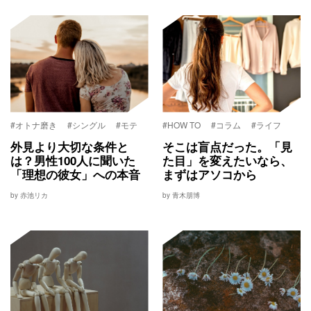
#オトナ磨き
#シングル
#モテ
#HOW TO
#コラム
#ライフ
外見より大切な条件と
そこは盲点だった。「見
は？男性100人に聞いた
た目」を変えたいなら、
「理想の彼女」への本音
まずはアソコから
by 赤池リカ
by 青木朋博