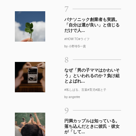
7
パナソニック創業者も実践。
「自分は運が良い」と信じる
だけで人...
#HOW TO
#ライフ
by 小野寺S一貴
8
なぜ「男の子ママはかわいそ
う」といわれるのか？負け組
とよばれ...
#私しばる、言葉
#育児
#親と子
by angerire
9
円満カップルは知っている。
落ち込んだときに彼氏・彼女
が「して...