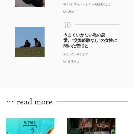
#HOW TO
#パートナー
#夫婦のこと
by chito
10
うまくいかない私の恋
愛。“交際経験なし”の女性に
聞いた苦悩と...
#シングル
#ライフ
by 赤池リカ
…
read more