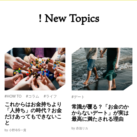
! New Topics
#HOW TO
#コラム
#ライフ
#デート
これからはお金持ちより
常識が覆る？「お金のか
「人持ち」の時代？お金
からないデート」が実は
だけあってもできないこ
最高に満たされる理由
と
by 赤池リカ
by 小野寺S一貴