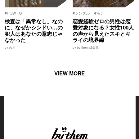
#HOW TO
#シングル
#モテ
検査は「異常なし」なの
恋愛経験ゼロの男性は恋
に、なぜかシンドい…の
愛対象になる？女性100人
犯人はあなたの意志じゃ
の声から見えたスキとキ
なかった
ライの境界線
by のぶ
by by them 編集部
VIEW MORE