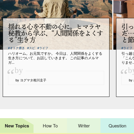
揺れる心を不動の心に。ヒマラヤ
引っ
秘教から学ぶ、“人間関係をよくす
だ…
る”生き方
と節
#オトナ磨き
#スピ
#ライフ
#ライフ
ハリオーム。お元気ですか。 今日は、人間関係をよくする
引っ越
生き方について、お話していきます。 この記事のメルマ
「こん
ガ...
りませ..
“
“
by
b
by ヨグマタ相川圭子
b
New Topics
How To
Writer
Question