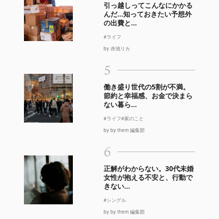
引っ越しってこんなにかかる
んだ…知っておきたい予想外
の出費と...
#ライフ
by 赤池リカ
5
働き盛り世代の5割が不満。
節約と幸福感、お金で決まら
ない暮ら...
#ライフ
#家のこと
by by them 編集部
6
正解がわからない。30代未婚
女性が抱える不安と、行動で
きない...
#シングル
by by them 編集部