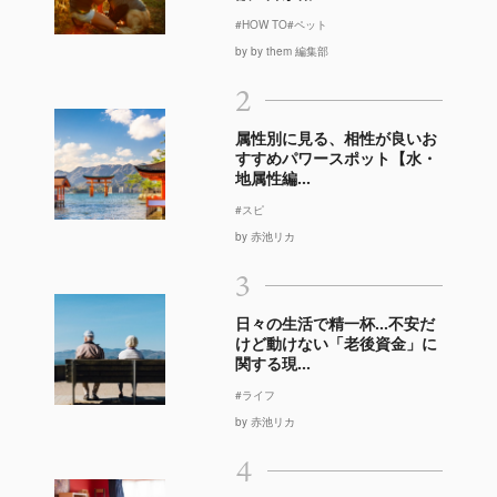
#HOW TO
#ペット
by by them 編集部
2
属性別に見る、相性が良いお
すすめパワースポット【水・
地属性編...
#スピ
by 赤池リカ
3
日々の生活で精一杯…不安だ
けど動けない「老後資金」に
関する現...
#ライフ
by 赤池リカ
4