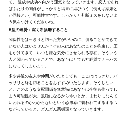
て、 達成や成功へ向かう運気となっていきます。恋人であれ
ばふたりの関係がしっかりと結果に結びつく（例えば結婚と
か同棲とか）可能性大です。しっかりと判断ミスをしないよ
う気をつけてくださいね。
B型の運勢：潔く断捨離すること
関係性をはっきりと切った方がいいのに、切ることができて
いない人はいませんか？その人はあなたのことを拘束し、圧
をかけてきて、いつも嫌な気分にさせられる存在。そういう
人と関わっていることで、あなたはとても神経質でナーバス
になってしまいます。
多少共通の友人や仲間がいたとしても、ここははっきり、バ
ッサリと縁を切ることをおすすめいたします。そうしない
と、このような支配関係を無意識にあなたは今後も作ってし
まう可能性が大。孤独になるから怖いとか、まわりになんて
いわれるのかわからないという恐怖感に襲われてずるずるつ
ながっていると、どんどん悪循環となっていきます。