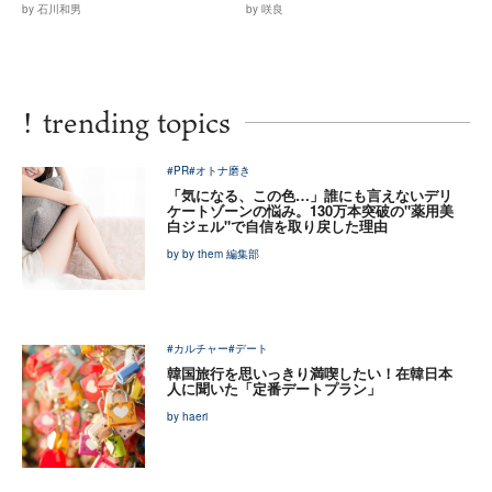
by 石川和男
by 咲良
!
trending topics
#PR
#オトナ磨き
「気になる、この色…」誰にも言えないデリ
ケートゾーンの悩み。130万本突破の"薬用美
白ジェル"で自信を取り戻した理由
by by them 編集部
#カルチャー
#デート
韓国旅行を思いっきり満喫したい！在韓日本
人に聞いた「定番デートプラン」
by haeri