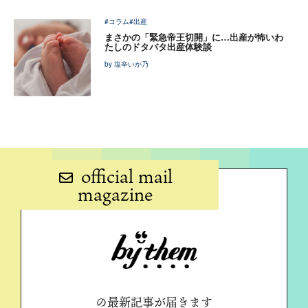
#コラム
#出産
まさかの「緊急帝王切開」に…出産が怖いわ
たしのドタバタ出産体験談
by 塩辛いか乃
official mail
magazine
の最新記事が届きます