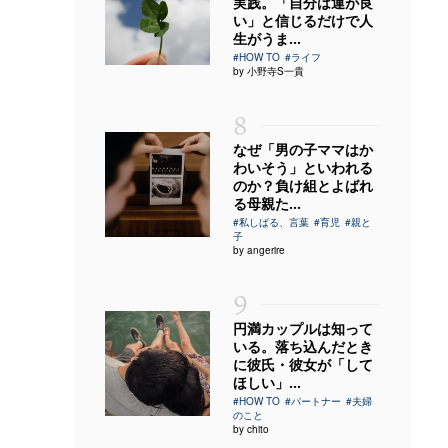
実践。「自分は運が良
い」と信じるだけで人
生がうま...
#HOW TO
#ライフ
by 小野寺S一貴
8
なぜ「男の子ママはか
わいそう」といわれる
のか？負け組とよばれ
る母親た...
#私しばる、言葉
#育児
#親と
子
by angerire
9
円満カップルは知って
いる。落ち込んだとき
に彼氏・彼女が「して
ほしい」...
#HOW TO
#パートナー
#夫婦
のこと
by chito