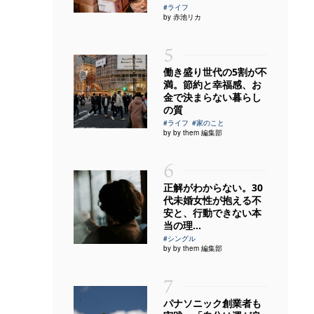
#ライフ
by 赤池リカ
5
働き盛り世代の5割が不
満。節約と幸福感、お
金で決まらない暮らし
の質
#ライフ
#家のこと
by by them 編集部
6
正解がわからない。30
代未婚女性が抱える不
安と、行動できない本
当の理...
#シングル
by by them 編集部
7
パナソニック創業者も