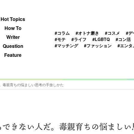
 TOPICS
HOWTO
WRITER
QUESTION
Hot Topics
How To
#コラム
#オトナ磨き
#コスメ
#デ
Writer
#モテ
#ライフ
#LGBTQ
#コン活
#マッチング
#ファッション
#エンタ
Question
Feature
。毒親育ちの悩ましい思考の手放しかた
もできない人だ。毒親育ちの悩ましい