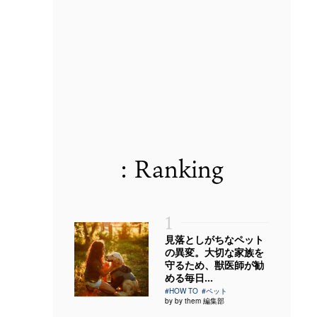
: Ranking
1
見落としがちなペット
の異変。大切な家族を
守るため、獣医師が勧
める毎日...
#HOW TO
#ペット
by by them 編集部