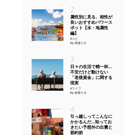
2
属性別に見る、相性が
良いおすすめパワース
ポット【水・地属性
編】
#スピ
by 赤池リカ
3
日々の生活で精一杯…
不安だけど動けない
「老後資金」に関する
現実
#ライフ
by 赤池リカ
4
引っ越しってこんなに
かかるんだ…知ってお
きたい予想外の出費と
節約術