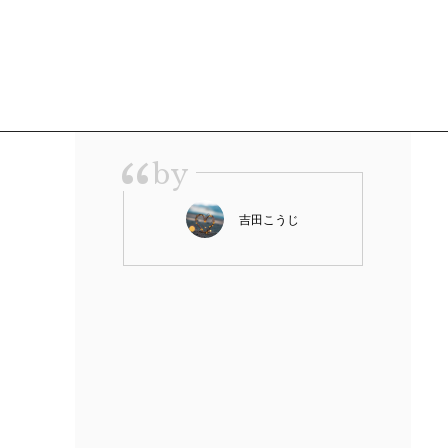
“
by
吉田こうじ