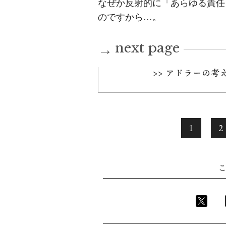
なぜか反射的に「あらゆる責任
のですから…。
next page
→
>> アドラーの
1
2
こ