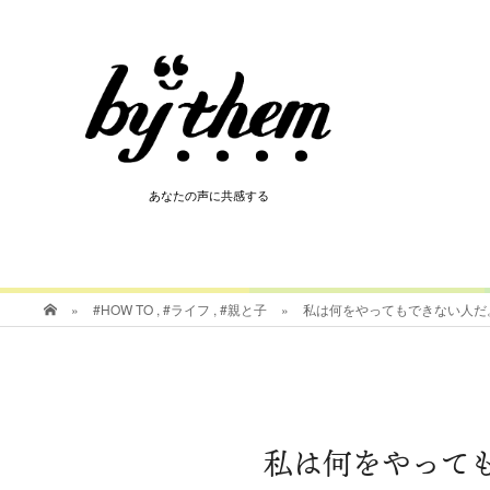
HOT
あなたの声に共感する
あなたの声に共感する
»
#HOW TO
,
#ライフ
,
#親と子
»
私は何をやってもできない人だ
私は何をやって