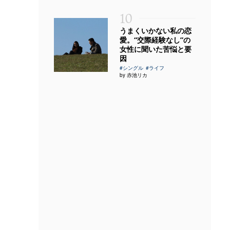
10
うまくいかない私の恋
愛。“交際経験なし”の
女性に聞いた苦悩と要
因
#シングル
#ライフ
by 赤池リカ