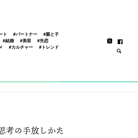
FEATURE
ート
#パートナー
#親と子
#結婚
#美容
#失恋
メ
#カルチャー
#トレンド
思考の手放しかた