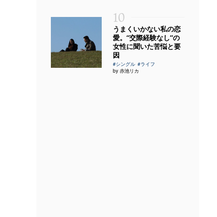
10
うまくいかない私の恋
愛。“交際経験なし”の
女性に聞いた苦悩と要
因
#シングル
#ライフ
by 赤池リカ