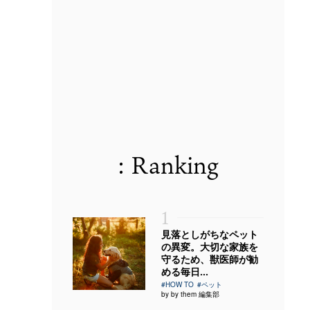
: Ranking
1
見落としがちなペット
の異変。大切な家族を
守るため、獣医師が勧
める毎日...
#HOW TO
#ペット
by by them 編集部