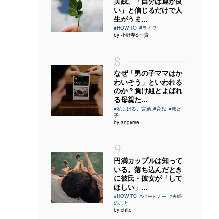
実践。「自分は運が良
い」と信じるだけで人
生がうま...
#HOW TO
#ライフ
by 小野寺S一貴
8
なぜ「男の子ママはか
わいそう」といわれる
のか？負け組とよばれ
る母親た...
#私しばる、言葉
#育児
#親と
子
by angerire
9
円満カップルは知って
いる。落ち込んだとき
に彼氏・彼女が「して
ほしい」...
#HOW TO
#パートナー
#夫婦
のこと
by chito