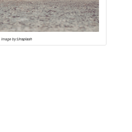
image by:
Unsplash