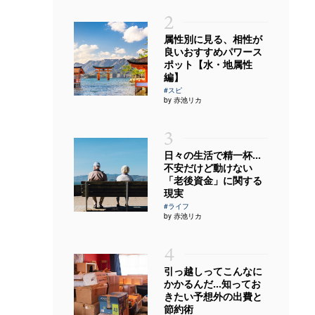
2
属性別に見る、相性が
良いおすすめパワース
ポット【水・地属性
編】
#スピ
by 赤池リカ
3
日々の生活で精一杯…
不安だけど動けない
「老後資金」に関する
現実
#ライフ
by 赤池リカ
4
引っ越しってこんなに
かかるんだ…知ってお
きたい予想外の出費と
節約術