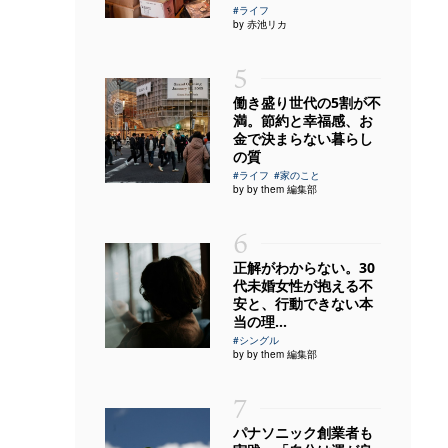
#ライフ
by 赤池リカ
5
働き盛り世代の5割が不
満。節約と幸福感、お
金で決まらない暮らし
の質
#ライフ
#家のこと
by by them 編集部
6
正解がわからない。30
代未婚女性が抱える不
安と、行動できない本
当の理...
#シングル
by by them 編集部
7
パナソニック創業者も