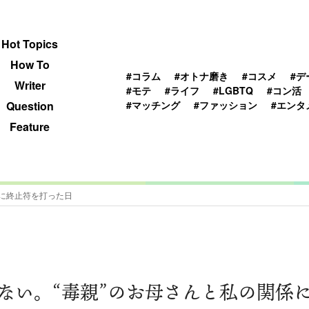
 TOPICS
HOWTO
WRITER
QUESTION
Hot Topics
How To
#コラム
#オトナ磨き
#コスメ
#デ
Writer
#モテ
#ライフ
#LGBTQ
#コン活
#マッチング
#ファッション
#エンタ
Question
Feature
係に終止符を打った日
ない。“毒親”のお母さんと私の関係