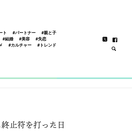
FEATURE
ート
#パートナー
#親と子
#結婚
#美容
#失恋
メ
#カルチャー
#トレンド
に終止符を打った日