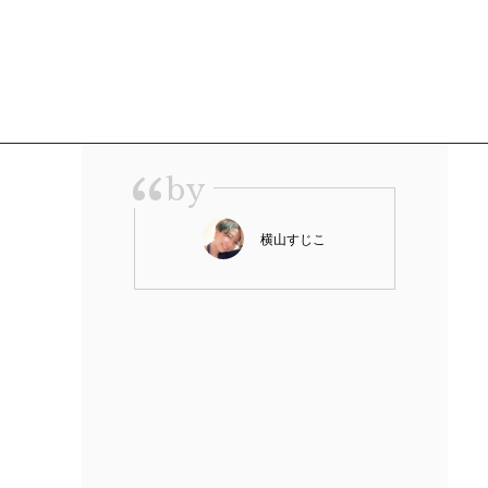
“
by
横山すじこ