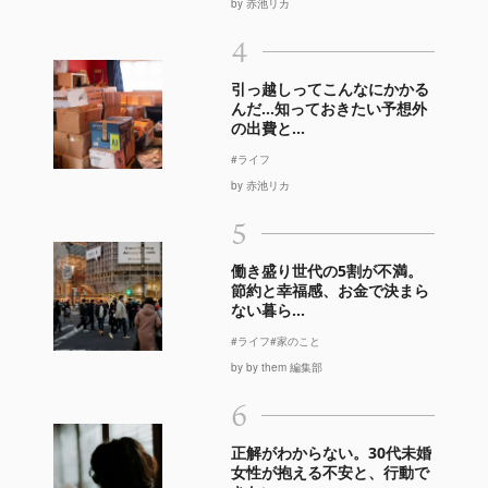
by 赤池リカ
4
引っ越しってこんなにかかる
んだ…知っておきたい予想外
の出費と...
#ライフ
by 赤池リカ
5
働き盛り世代の5割が不満。
節約と幸福感、お金で決まら
ない暮ら...
#ライフ
#家のこと
by by them 編集部
6
正解がわからない。30代未婚
女性が抱える不安と、行動で