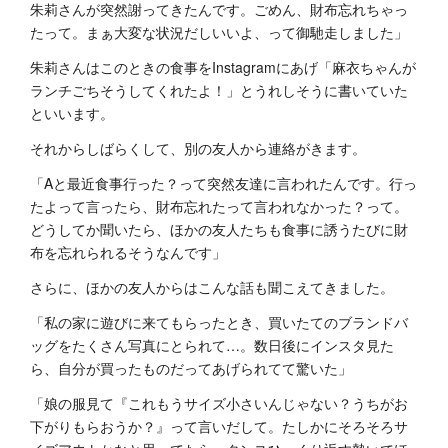
朱莉さんが突然謝ってきたんです。ごめん、財布忘れちゃっ
たって。まぁ大変な状況だしいいよ、って御馳走しました」
朱莉さんはこのときの食事をInstagramにあげ「麻衣ちゃんが
ランチごちそうしてくれたよ！」とうれしそうに書いていた
といいます。
それからしばらくして、別の友人から連絡がきます。
「Aと最近食事行った？って突然友達に言われたんです。行っ
たよって言ったら、財布忘れたって言われなかった？って。
どうしてか聞いたら、ほかの友人たちも食事に誘うたびに財
布を忘れられるそうなんです」
さらに、ほかの友人からはこんな話も聞こえてきました。
「私の家に遊びに来てもらったとき、買いたてのブランドバ
ッグをたくさん写真にとられて…。数日後にインスタ見た
ら、自分が買ったものだってあげられてて驚いた」
「娘の服見て『これもうサイズ小さいんじゃない？うちがお
下がりもらおうか？』って言いだして。たしかにそろそろサ