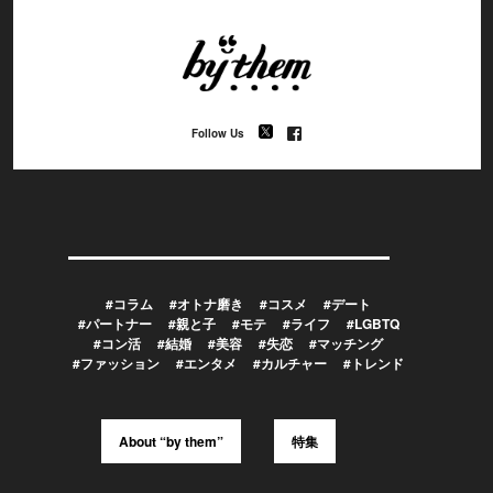
Follow Us
#コラム
#オトナ磨き
#コスメ
#デート
#パートナー
#親と子
#モテ
#ライフ
#LGBTQ
#コン活
#結婚
#美容
#失恋
#マッチング
#ファッション
#エンタメ
#カルチャー
#トレンド
About “by them”
特集