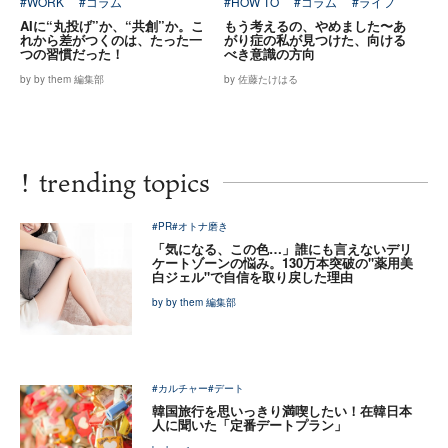
#WORK
#コラム
#HOW TO
#コラム
#ライフ
AIに“丸投げ”か、“共創”か。こ
もう考えるの、やめました〜あ
れから差がつくのは、たった一
がり症の私が見つけた、向ける
つの習慣だった！
べき意識の方向
by by them 編集部
by 佐藤たけはる
!
trending topics
#PR
#オトナ磨き
「気になる、この色…」誰にも言えないデリ
ケートゾーンの悩み。130万本突破の"薬用美
白ジェル"で自信を取り戻した理由
by by them 編集部
#カルチャー
#デート
韓国旅行を思いっきり満喫したい！在韓日本
人に聞いた「定番デートプラン」