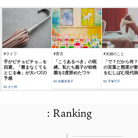
#ライフ
#育児
#夫婦のこと
手がビチョビチョ…を
「こうあるべき」の呪
「で？だから何？
回避。「畳まなくても
縛。私たち親子が幼稚
の言葉と態度が妻
とじる傘」が大バズの
園を2度辞めたワケ
をむしばむ現代病
予感
by 佐藤友美子
by 手塚巧子
by きた村
: Ranking
1