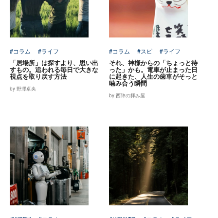
#コラム
#ライフ
#コラム
#スピ
#ライフ
「居場所」は探すより、思い出
それ、神様からの「ちょっと待
すもの。追われる毎日で大きな
った」かも。電車が止まった日
視点を取り戻す方法
に起きた、人生の歯車がそっと
噛み合う瞬間
by 野澤卓央
by 西陣の拝み屋