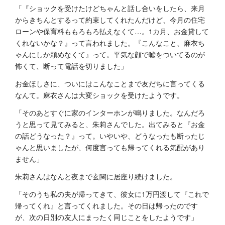
「『ショックを受けたけどちゃんと話し合いをしたら、来月
からきちんとするって約束してくれたんだけど、今月の住宅
ローンや保育料ももろもろ払えなくて…。1カ月、お金貸して
くれないかな？』って言われました。『こんなこと、麻衣ち
ゃんにしか頼めなくて』って。平気な顔で嘘をついてるのが
怖くて、断って電話を切りました」
お金ほしさに、ついにはこんなことまで友だちに言ってくる
なんて。麻衣さんは大変ショックを受けたようです。
「そのあとすぐに家のインターホンが鳴りました。なんだろ
うと思って見てみると、朱莉さんでした。出てみると『お金
の話どうなった？』って。いやいや、どうなったも断ったじ
ゃんと思いましたが、何度言っても帰ってくれる気配があり
ません」
朱莉さんはなんと夜まで玄関に居座り続けました。
「そのうち私の夫が帰ってきて、彼女に1万円渡して『これで
帰ってくれ』と言ってくれました。その日は帰ったのです
が、次の日別の友人にまったく同じことをしたようです」