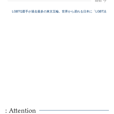
ック期間限...
LGBTQ選手が過去最多の東京五輪。世界から遅れる日本に「LGBT法
案」が...
: Attention