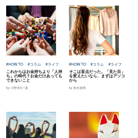
#HOW TO
#コラム
#ライフ
#HOW TO
#コラム
#ライフ
これからはお金持ちより「人持
そこは盲点だった。「見た目」
ち」の時代？お金だけあっても
を変えたいなら、まずはアソコ
できないこと
から
by 小野寺S一貴
by 青木朋博