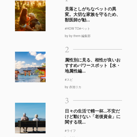
見落としがちなペットの異
変。大切な家族を守るため、
獣医師が勧...
#HOW TO
#ペット
by by them 編集部
2
属性別に見る、相性が良いお
すすめパワースポット【水・
地属性編...
#スピ
by 赤池リカ
3
日々の生活で精一杯…不安だ
けど動けない「老後資金」に
関する現...
#ライフ