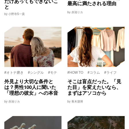
だけあってもできないこ
最高に満たされる理由
と
by 赤池リカ
by 小野寺S一貴
#オトナ磨き
#シングル
#モテ
#HOW TO
#コラム
#ライフ
外見より大切な条件と
そこは盲点だった。「見
は？男性100人に聞いた
た目」を変えたいなら、
「理想の彼女」への本音
まずはアソコから
by 赤池リカ
by 青木朋博