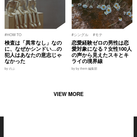
#HOW TO
#シングル
#モテ
検査は「異常なし」なの
恋愛経験ゼロの男性は恋
に、なぜかシンドい…の
愛対象になる？女性100人
犯人はあなたの意志じゃ
の声から見えたスキとキ
なかった
ライの境界線
by のぶ
by by them 編集部
VIEW MORE