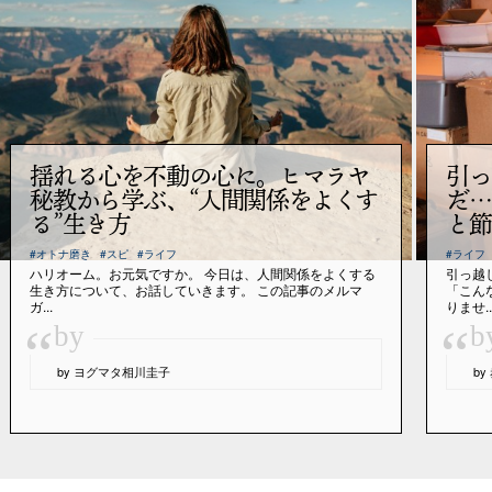
揺れる心を不動の心に。ヒマラヤ
引っ
秘教から学ぶ、“人間関係をよくす
だ…
る”生き方
と節
#オトナ磨き
#スピ
#ライフ
#ライフ
ハリオーム。お元気ですか。 今日は、人間関係をよくする
引っ越
生き方について、お話していきます。 この記事のメルマ
「こん
ガ...
りませ..
“
“
by
b
by ヨグマタ相川圭子
b