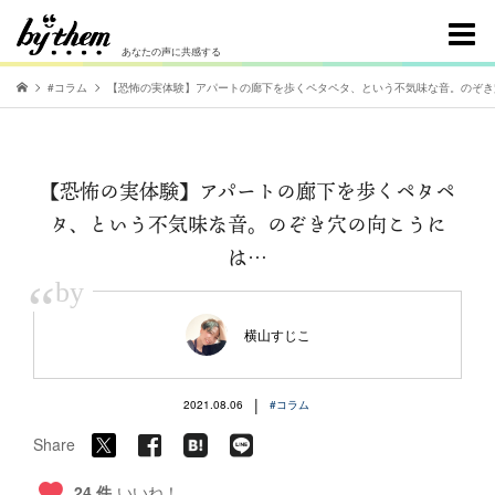
あなたの声に共感する
#コラム
【恐怖の実体験】アパートの廊下を歩くペタペタ、という不気味な音。のぞき
【恐怖の実体験】アパートの廊下を歩くペタペ
タ、という不気味な音。のぞき穴の向こうに
は…
“
by
横山すじこ
|
2021.08.06
#コラム
Share
24 件
いいね！