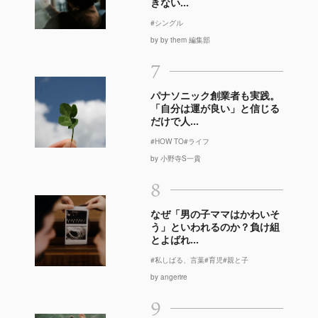
きない...
#シングル
by by them 編集部
7
パナソニック創業者も実践。
「自分は運が良い」と信じる
だけで人...
#HOW TO
#ライフ
by 小野寺S一貴
8
なぜ「男の子ママはかわいそ
う」といわれるのか？負け組
とよばれ...
#私しばる、言葉
#育児
#親と子
by angerire
9