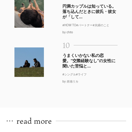
円満カップルは知っている。
落ち込んだときに彼氏・彼女
が「して...
#HOW TO
#パートナー
#夫婦のこと
by chito
10
うまくいかない私の恋
愛。“交際経験なし”の女性に
聞いた苦悩と...
#シングル
#ライフ
by 赤池リカ
…
read more