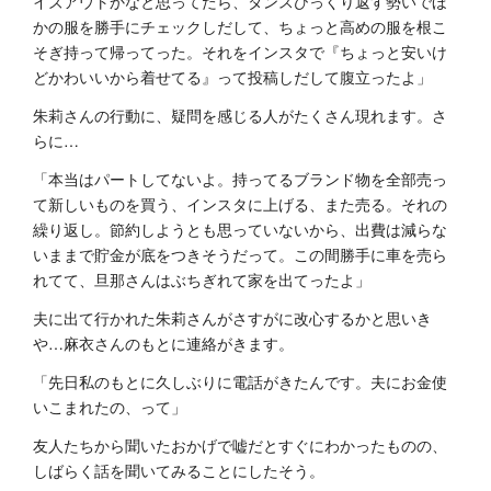
イズアウトかなと思ってたら、タンスひっくり返す勢いでほ
かの服を勝手にチェックしだして、ちょっと高めの服を根こ
そぎ持って帰ってった。それをインスタで『ちょっと安いけ
どかわいいから着せてる』って投稿しだして腹立ったよ」
朱莉さんの行動に、疑問を感じる人がたくさん現れます。さ
らに…
「本当はパートしてないよ。持ってるブランド物を全部売っ
て新しいものを買う、インスタに上げる、また売る。それの
繰り返し。節約しようとも思っていないから、出費は減らな
いままで貯金が底をつきそうだって。この間勝手に車を売ら
れてて、旦那さんはぶちぎれて家を出てったよ」
夫に出て行かれた朱莉さんがさすがに改心するかと思いき
や…麻衣さんのもとに連絡がきます。
「先日私のもとに久しぶりに電話がきたんです。夫にお金使
いこまれたの、って」
友人たちから聞いたおかげで嘘だとすぐにわかったものの、
しばらく話を聞いてみることにしたそう。