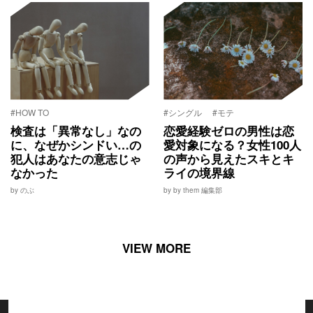
#HOW TO
#シングル
#モテ
検査は「異常なし」なの
恋愛経験ゼロの男性は恋
に、なぜかシンドい…の
愛対象になる？女性100人
犯人はあなたの意志じゃ
の声から見えたスキとキ
なかった
ライの境界線
by のぶ
by by them 編集部
VIEW MORE