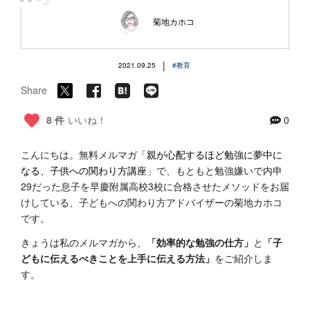
“
菊地カホコ
|
2021.09.25
#教育
Share
8 件
いいね！
0
こんにちは。無料メルマガ「
親が心配するほど勉強に夢中に
なる、子供への関わり方講座
」で、もともと勉強嫌いで内申
29だった息子を早慶附属高校3校に合格させたメソッドをお届
けしている、子どもへの関わり方アドバイザーの菊地カホコ
です。
きょうは私のメルマガから、
「効率的な勉強の仕方」
と
「子
どもに伝えるべきことを上手に伝える方法」
をご紹介しま
す。