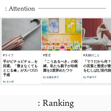
: Attention
#ライフ
#育児
#夫婦のこと
手がビチョビチョ…を
「こうあるべき」の呪
「で？だから何？
回避。「畳まなくても
縛。私たち親子が幼稚
の言葉と態度が妻
とじる傘」が大バズの
園を2度辞めたワケ
をむしばむ現代病
予感
by 佐藤友美子
by 手塚巧子
by きた村
: Ranking