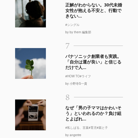
正解がわからない。30代未婚
女性が抱える不安と、行動で
きない...
#シングル
by by them 編集部
7
パナソニック創業者も実践。
「自分は運が良い」と信じる
だけで人...
#HOW TO
#ライフ
by 小野寺S一貴
8
なぜ「男の子ママはかわいそ
う」といわれるのか？負け組
とよばれ...
#私しばる、言葉
#育児
#親と子
by angerire