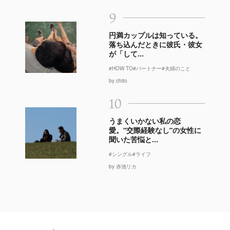
9
円満カップルは知っている。
落ち込んだときに彼氏・彼女
が「して...
#HOW TO
#パートナー
#夫婦のこと
by chito
10
うまくいかない私の恋
愛。“交際経験なし”の女性に
聞いた苦悩と...
#シングル
#ライフ
by 赤池リカ