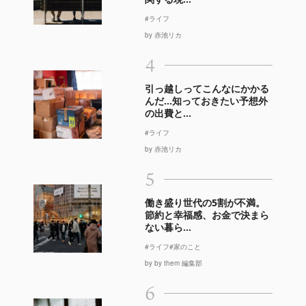
#ライフ
by 赤池リカ
4
引っ越しってこんなにかかる
んだ…知っておきたい予想外
の出費と...
#ライフ
by 赤池リカ
5
働き盛り世代の5割が不満。
節約と幸福感、お金で決まら
ない暮ら...
#ライフ
#家のこと
by by them 編集部
6