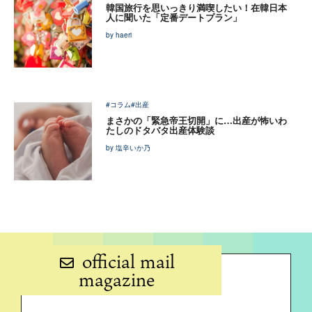
韓国旅行を思いっきり満喫したい！在韓日本
人に聞いた「定番デートプラン」
by haeri
#コラム
#出産
まさかの「緊急帝王切開」に…出産が怖いわ
たしのドタバタ出産体験談
by 塩辛いか乃
official mail
magazine