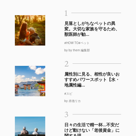
1
見落としがちなペットの異
変。大切な家族を守るため、
獣医師が勧...
#HOW TO
#ペット
by by them 編集部
2
属性別に見る、相性が良いお
すすめパワースポット【水・
地属性編...
#スピ
by 赤池リカ
3
日々の生活で精一杯…不安だ
けど動けない「老後資金」に
関する現...