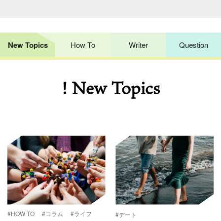
New Topics
How To
Writer
Question
! New Topics
#HOW TO
#コラム
#ライフ
#デート