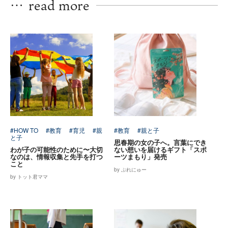
…
read more
#HOW TO
#教育
#育児
#親
#教育
#親と子
と子
思春期の女の子へ。言葉にでき
わが子の可能性のために〜大切
ない想いを届けるギフト「スポ
なのは、情報収集と先手を打つ
ーツまもり」発売
こと
by ぷれにゅー
by トット君ママ