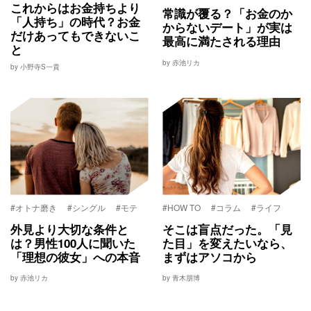
これからはお金持ちより
常識が覆る？「お金のか
「人持ち」の時代？お金
からないデート」が実は
だけあってもできないこ
最高に満たされる理由
と
by 赤池リカ
by 小野寺S一貴
#オトナ磨き
#シングル
#モテ
#HOW TO
#コラム
#ライフ
外見より大切な条件と
そこは盲点だった。「見
は？男性100人に聞いた
た目」を変えたいなら、
「理想の彼女」への本音
まずはアソコから
by 赤池リカ
by 青木朋博