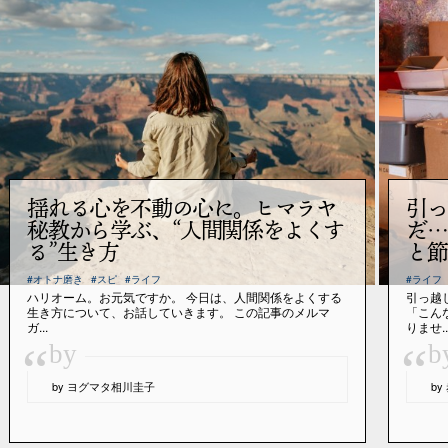
揺れる心を不動の心に。ヒマラヤ
引っ
秘教から学ぶ、“人間関係をよくす
だ…
る”生き方
と節
#オトナ磨き
#スピ
#ライフ
#ライフ
ハリオーム。お元気ですか。 今日は、人間関係をよくする
引っ越
生き方について、お話していきます。 この記事のメルマ
「こん
ガ...
りませ..
“
“
by
b
by ヨグマタ相川圭子
b