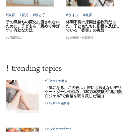
#教育
#育児
#親と子
#ライフ
#教育
子の気持ちの変化に流されない
体調不良の原因は柔軟剤だっ
ために、子どもを「褒めて伸ば
た…子どもたちに影響を及ぼし
す」有効な方法
ている「香害」の実態
by 増田浩二
by 施術家・吉田正幸
!
trending topics
#PR
#オトナ磨き
「気になる、この色…」誰にも言えないデリ
ケートゾーンの悩み。130万本突破の"薬用美
白ジェル"で自信を取り戻した理由
by by them 編集部
#カルチャー
#デート