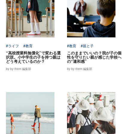
#ライフ
#教育
#教育
#親と子
“高校授業料無償化”で変わる選
このままでいいの？我が子の個
択肢。小中学生の子を持つ親は
性を守りたい親が感じた学校へ
どう考えているのか？
の“違和感”
by by them 編集部
by by them 編集部