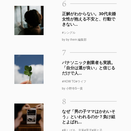
6
正解がわからない。30代未婚
女性が抱える不安と、行動で
きない...
#シングル
by by them 編集部
7
パナソニック創業者も実践。
「自分は運が良い」と信じる
だけで人...
#HOW TO
#ライフ
by 小野寺S一貴
8
なぜ「男の子ママはかわいそ
う」といわれるのか？負け組
とよばれ...
#私しばる、言葉
#育児
#親と子