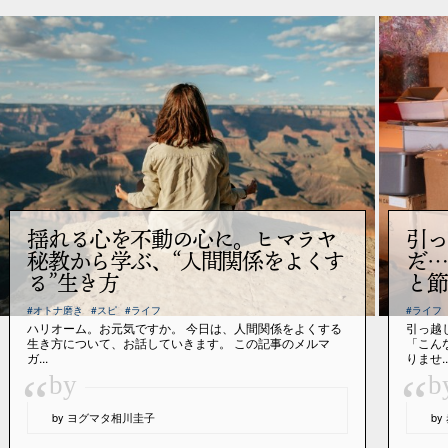
揺れる心を不動の心に。ヒマラヤ
引っ
秘教から学ぶ、“人間関係をよくす
だ…
る”生き方
と節
#オトナ磨き
#スピ
#ライフ
#ライフ
ハリオーム。お元気ですか。 今日は、人間関係をよくする
引っ越
生き方について、お話していきます。 この記事のメルマ
「こん
ガ...
りませ..
“
“
by
b
by ヨグマタ相川圭子
b