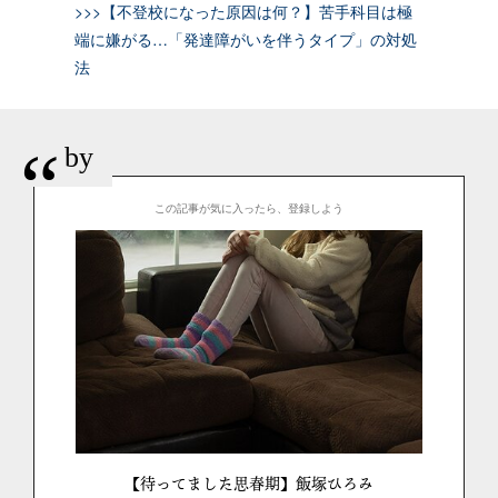
>>>【不登校になった原因は何？】苦手科目は極
端に嫌がる…「発達障がいを伴うタイプ」の対処
法
“
by
この記事が気に入ったら、登録しよう
【待ってました思春期】飯塚ひろみ