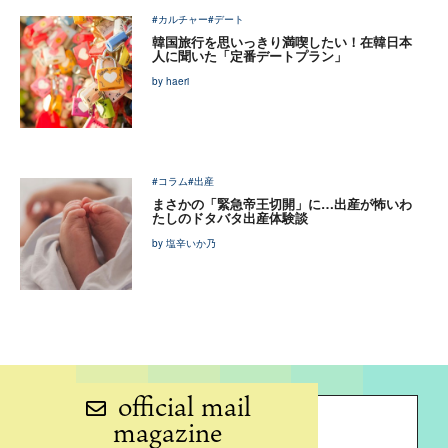
#カルチャー
#デート
韓国旅行を思いっきり満喫したい！在韓日本
人に聞いた「定番デートプラン」
by haeri
#コラム
#出産
まさかの「緊急帝王切開」に…出産が怖いわ
たしのドタバタ出産体験談
by 塩辛いか乃
official mail
magazine