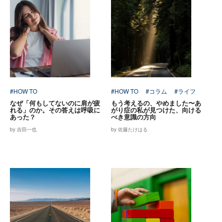
#HOW TO
#HOW TO
#コラム
#ライフ
なぜ「何もしてないのに肩が疲
もう考えるの、やめました〜あ
れる」のか。その答えは呼吸に
がり症の私が見つけた、向ける
あった？
べき意識の方向
by 吉田一也
by 佐藤たけはる