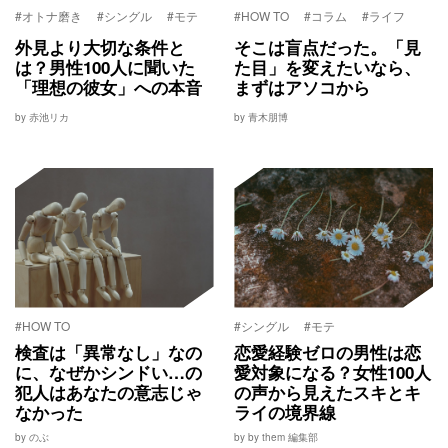
#オトナ磨き
#シングル
#モテ
#HOW TO
#コラム
#ライフ
外見より大切な条件と
そこは盲点だった。「見
は？男性100人に聞いた
た目」を変えたいなら、
「理想の彼女」への本音
まずはアソコから
by 赤池リカ
by 青木朋博
#HOW TO
#シングル
#モテ
検査は「異常なし」なの
恋愛経験ゼロの男性は恋
に、なぜかシンドい…の
愛対象になる？女性100人
犯人はあなたの意志じゃ
の声から見えたスキとキ
なかった
ライの境界線
by のぶ
by by them 編集部