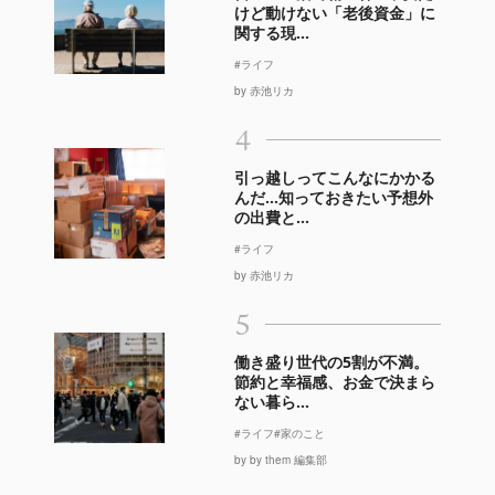
けど動けない「老後資金」に
関する現...
#ライフ
by 赤池リカ
4
引っ越しってこんなにかかる
んだ…知っておきたい予想外
の出費と...
#ライフ
by 赤池リカ
5
働き盛り世代の5割が不満。
節約と幸福感、お金で決まら
ない暮ら...
#ライフ
#家のこと
by by them 編集部