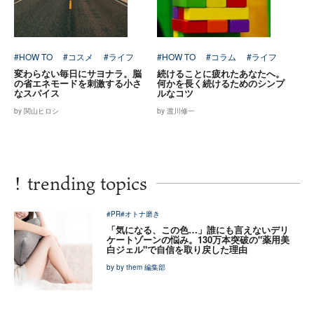
#HOW TO
#コスメ
#ライフ
#HOW TO
#コラム
#ライフ
変わらない毎日にサヨナラ。脳
続けることに疲れたあなたへ。
の省エネモードを刺激する小さ
何かを長く続けるためのシンプ
なスパイス
ルなコツ
by 関山ヒロシ
by 渡川修一
!
trending topics
#PR
#オトナ磨き
「気になる、この色…」誰にも言えないデリ
ケートゾーンの悩み。130万本突破の"薬用美
白ジェル"で自信を取り戻した理由
by by them 編集部