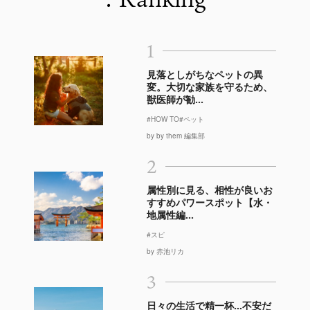
1
見落としがちなペットの異
変。大切な家族を守るため、
獣医師が勧...
#HOW TO
#ペット
by by them 編集部
2
属性別に見る、相性が良いお
すすめパワースポット【水・
地属性編...
#スピ
by 赤池リカ
3
日々の生活で精一杯…不安だ