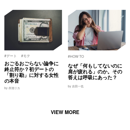
#デート
#モテ
#HOW TO
おごるおごらない論争に
なぜ「何もしてないのに
終止符か？初デートの
肩が疲れる」のか。その
「割り勘」に対する女性
答えは呼吸にあった？
の本音
by 吉田一也
by 赤池リカ
VIEW MORE