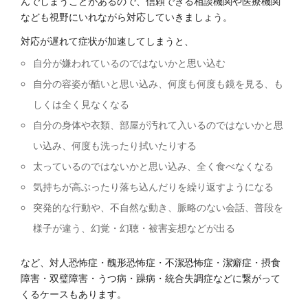
んでしまうことがあるので、信頼できる相談機関や医療機関
なども視野にいれながら対応していきましょう。
対応が遅れて症状が加速してしまうと、
自分が嫌われているのではないかと思い込む
自分の容姿が酷いと思い込み、何度も何度も鏡を見る、も
しくは全く見なくなる
自分の身体や衣類、部屋が汚れて入いるのではないかと思
い込み、何度も洗ったり拭いたりする
太っているのではないかと思い込み、全く食べなくなる
気持ちが高ぶったり落ち込んだりを繰り返すようになる
突発的な行動や、不自然な動き、脈略のない会話、普段を
様子が違う、幻覚・幻聴・被害妄想などが出る
など、対人恐怖症・醜形恐怖症・不潔恐怖症・潔癖症・摂食
障害・双璧障害・うつ病・躁病・統合失調症などに繋がって
くるケースもあります。