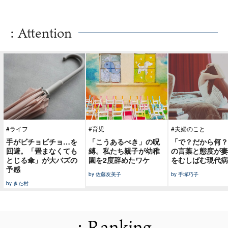
: Attention
#ライフ
#育児
#夫婦のこと
手がビチョビチョ…を
「こうあるべき」の呪
「で？だから何？
回避。「畳まなくても
縛。私たち親子が幼稚
の言葉と態度が妻
とじる傘」が大バズの
園を2度辞めたワケ
をむしばむ現代病
予感
by 佐藤友美子
by 手塚巧子
by きた村
: Ranking