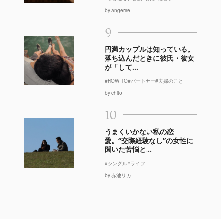
by angerire
9
円満カップルは知っている。
落ち込んだときに彼氏・彼女
が「して...
#HOW TO
#パートナー
#夫婦のこと
by chito
10
うまくいかない私の恋
愛。“交際経験なし”の女性に
聞いた苦悩と...
#シングル
#ライフ
by 赤池リカ