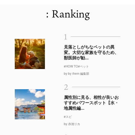
: Ranking
1
見落としがちなペットの異
変。大切な家族を守るため、
獣医師が勧...
#HOW TO
#ペット
by by them 編集部
2
属性別に見る、相性が良いお
すすめパワースポット【水・
地属性編...
#スピ
by 赤池リカ