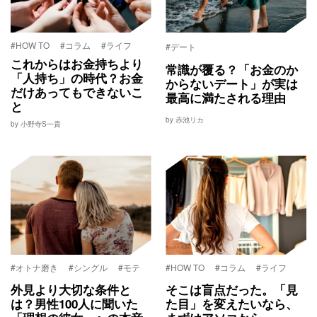
#HOW TO
#コラム
#ライフ
#デート
これからはお金持ちより
常識が覆る？「お金のか
「人持ち」の時代？お金
からないデート」が実は
だけあってもできないこ
最高に満たされる理由
と
by 赤池リカ
by 小野寺S一貴
#オトナ磨き
#シングル
#モテ
#HOW TO
#コラム
#ライフ
外見より大切な条件と
そこは盲点だった。「見
は？男性100人に聞いた
た目」を変えたいなら、