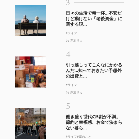
3
日々の生活で精一杯…不安だ
けど動けない「老後資金」に
関する現...
#ライフ
by 赤池リカ
4
引っ越しってこんなにかかる
んだ…知っておきたい予想外
の出費と...
#ライフ
by 赤池リカ
5
働き盛り世代の5割が不満。
節約と幸福感、お金で決まら
ない暮ら...
#ライフ
#家のこと