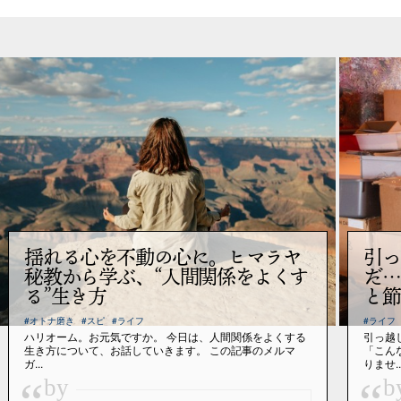
揺れる心を不動の心に。ヒマラヤ
引っ
秘教から学ぶ、“人間関係をよくす
だ…
る”生き方
と節
#オトナ磨き
#スピ
#ライフ
#ライフ
ハリオーム。お元気ですか。 今日は、人間関係をよくする
引っ越
生き方について、お話していきます。 この記事のメルマ
「こん
ガ...
りませ..
by
b