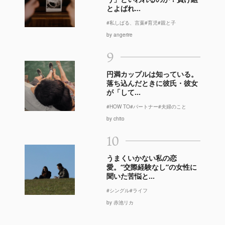
とよばれ...
#私しばる、言葉
#育児
#親と子
by angerire
9
円満カップルは知っている。
落ち込んだときに彼氏・彼女
が「して...
#HOW TO
#パートナー
#夫婦のこと
by chito
10
うまくいかない私の恋
愛。“交際経験なし”の女性に
聞いた苦悩と...
#シングル
#ライフ
by 赤池リカ