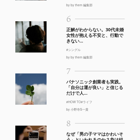
by by them 編集部
6
正解がわからない。30代未婚
女性が抱える不安と、行動で
きない...
#シングル
by by them 編集部
7
パナソニック創業者も実践。
「自分は運が良い」と信じる
だけで人...
#HOW TO
#ライフ
by 小野寺S一貴
8
なぜ「男の子ママはかわいそ
う」といわれるのか？負け組