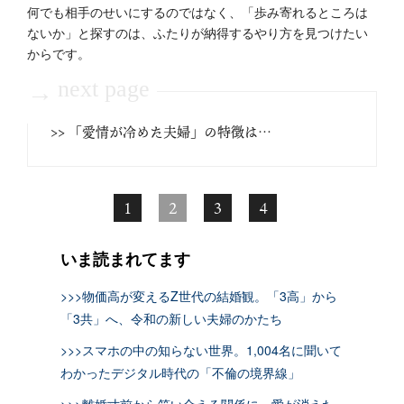
何でも相手のせいにするのではなく、「歩み寄れるところは
ないか」と探すのは、ふたりが納得するやり方を見つけたい
からです。
next page
→
>> 「愛情が冷めた夫婦」の特徴は…
1
2
3
4
いま読まれてます
>>>物価高が変えるZ世代の結婚観。「3高」から
「3共」へ、令和の新しい夫婦のかたち
>>>スマホの中の知らない世界。1,004名に聞いて
わかったデジタル時代の「不倫の境界線」
>>>離婚寸前から笑い合える関係に。愛が消えた