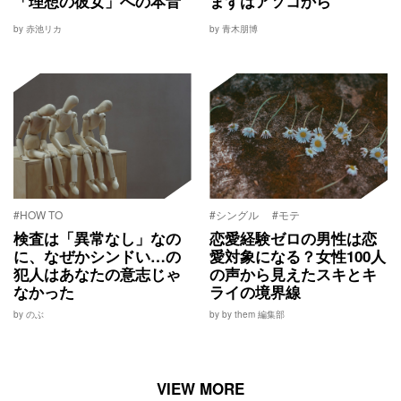
「理想の彼女」への本音
まずはアソコから
by 赤池リカ
by 青木朋博
#HOW TO
#シングル
#モテ
検査は「異常なし」なの
恋愛経験ゼロの男性は恋
に、なぜかシンドい…の
愛対象になる？女性100人
犯人はあなたの意志じゃ
の声から見えたスキとキ
なかった
ライの境界線
by のぶ
by by them 編集部
VIEW MORE