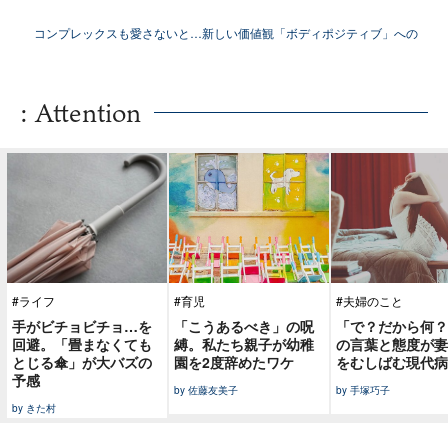
ズ
コンプレックスも愛さないと…新しい価値観「ボディポジティブ」への
違和感
: Attention
#ライフ
#育児
#夫婦のこと
手がビチョビチョ…を
「こうあるべき」の呪
「で？だから何？
回避。「畳まなくても
縛。私たち親子が幼稚
の言葉と態度が妻
とじる傘」が大バズの
園を2度辞めたワケ
をむしばむ現代病
予感
by 佐藤友美子
by 手塚巧子
by きた村