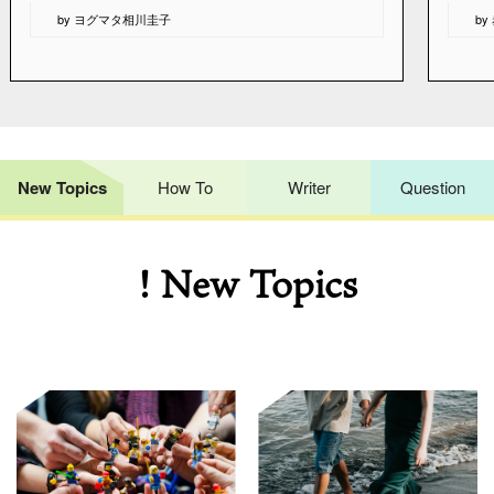
“
“
by ヨグマタ相川圭子
b
New Topics
How To
Writer
Question
! New Topics