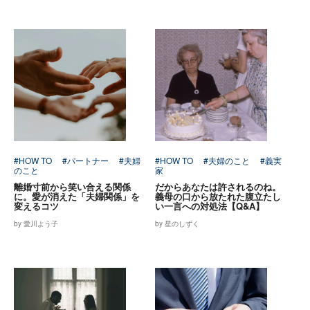
#HOW TO
#パートナー
#夫婦
#HOW TO
#夫婦のこと
#義実
のこと
家
離婚寸前から笑い合える関係
だからあなたは許されるのね。
に。愛が消えた「夫婦関係」を
義母の口から放たれた腹立たし
変えるコツ
い一言への対処法【Q&A】
by 愛川よう子
by 星のしずく