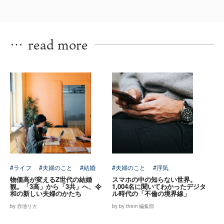
…
read more
#ライフ
#夫婦のこと
#結婚
#夫婦のこと
#浮気
物価高が変えるZ世代の結婚
スマホの中の知らない世界。
観。「3高」から「3共」へ、令
1,004名に聞いてわかったデジタ
和の新しい夫婦のかたち
ル時代の「不倫の境界線」
by 赤池リカ
by by them 編集部