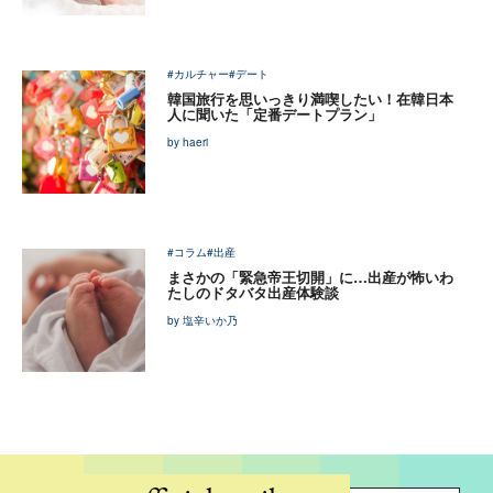
#カルチャー
#デート
韓国旅行を思いっきり満喫したい！在韓日本
人に聞いた「定番デートプラン」
by haeri
#コラム
#出産
まさかの「緊急帝王切開」に…出産が怖いわ
たしのドタバタ出産体験談
by 塩辛いか乃