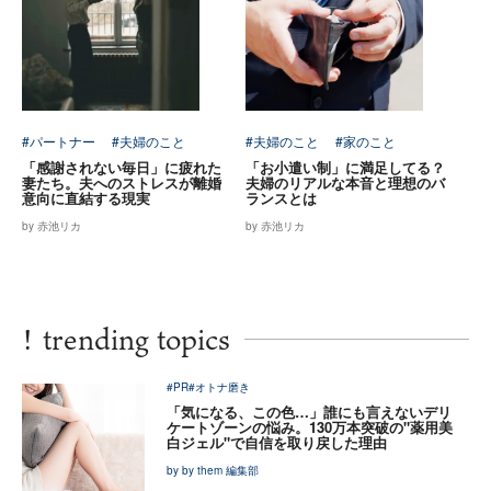
#パートナー
#夫婦のこと
#夫婦のこと
#家のこと
「感謝されない毎日」に疲れた
「お小遣い制」に満足してる？
妻たち。夫へのストレスが離婚
夫婦のリアルな本音と理想のバ
意向に直結する現実
ランスとは
by 赤池リカ
by 赤池リカ
!
trending topics
#PR
#オトナ磨き
「気になる、この色…」誰にも言えないデリ
ケートゾーンの悩み。130万本突破の"薬用美
白ジェル"で自信を取り戻した理由
by by them 編集部