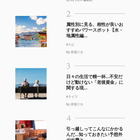
2
属性別に見る、相性が良いお
すすめパワースポット【水・
地属性編...
#スピ
by 赤池リカ
3
日々の生活で精一杯…不安だ
けど動けない「老後資金」に
関する現...
#ライフ
by 赤池リカ
4
引っ越しってこんなにかかる
んだ…知っておきたい予想外
の出費と...