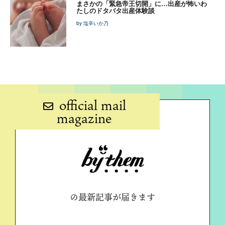
まさかの「緊急帝王切開」に…出産が怖いわ
たしのドタバタ出産体験談
by 塩辛いか乃
official mail
magazine
の最新記事が届きます