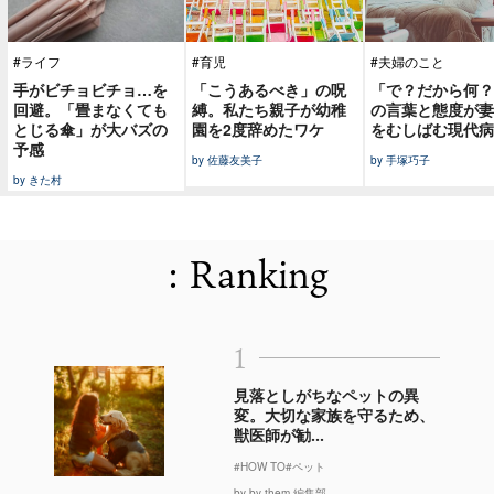
#ライフ
#育児
#夫婦のこと
手がビチョビチョ…を
「こうあるべき」の呪
「で？だから何？
回避。「畳まなくても
縛。私たち親子が幼稚
の言葉と態度が妻
とじる傘」が大バズの
園を2度辞めたワケ
をむしばむ現代病
予感
by 佐藤友美子
by 手塚巧子
by きた村
: Ranking
1
見落としがちなペットの異
変。大切な家族を守るため、
獣医師が勧...
#HOW TO
#ペット
by by them 編集部