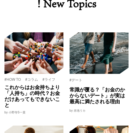
! New Topics
#HOW TO
#コラム
#ライフ
#デート
これからはお金持ちより
常識が覆る？「お金のか
「人持ち」の時代？お金
からないデート」が実は
だけあってもできないこ
最高に満たされる理由
と
by 赤池リカ
by 小野寺S一貴