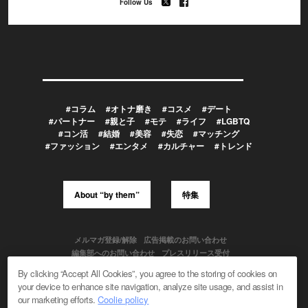
Follow Us
#コラム
#オトナ磨き
#コスメ
#デート
#パートナー
#親と子
#モテ
#ライフ
#LGBTQ
#コン活
#結婚
#美容
#失恋
#マッチング
#ファッション
#エンタメ
#カルチャー
#トレンド
About “by them”
特集
メルマガ登録/解除
広告掲載のお問い合わせ
編集部へのお問い合わせ
プレスリリース受付
メディア利用規約
By clicking “Accept All Cookies”, you agree to the storing of cookies on
your device to enhance site navigation, analyze site usage, and assist in
our marketing efforts.
Coolie policy