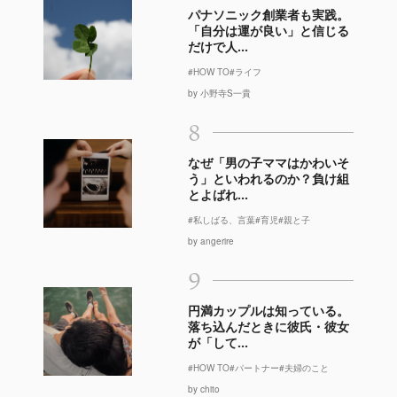
パナソニック創業者も実践。
「自分は運が良い」と信じる
だけで人...
#HOW TO
#ライフ
by 小野寺S一貴
8
なぜ「男の子ママはかわいそ
う」といわれるのか？負け組
とよばれ...
#私しばる、言葉
#育児
#親と子
by angerire
9
円満カップルは知っている。
落ち込んだときに彼氏・彼女
が「して...
#HOW TO
#パートナー
#夫婦のこと
by chito