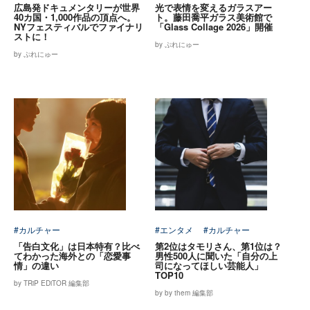
広島発ドキュメンタリーが世界
光で表情を変えるガラスアー
40カ国・1,000作品の頂点へ。
ト。藤田喬平ガラス美術館で
NYフェスティバルでファイナリ
「Glass Collage 2026」開催
ストに！
by ぷれにゅー
by ぷれにゅー
#カルチャー
#エンタメ
#カルチャー
「告白文化」は日本特有？比べ
第2位はタモリさん、第1位は？
てわかった海外との「恋愛事
男性500人に聞いた「自分の上
情」の違い
司になってほしい芸能人」
TOP10
by TRiP EDiTOR 編集部
by by them 編集部