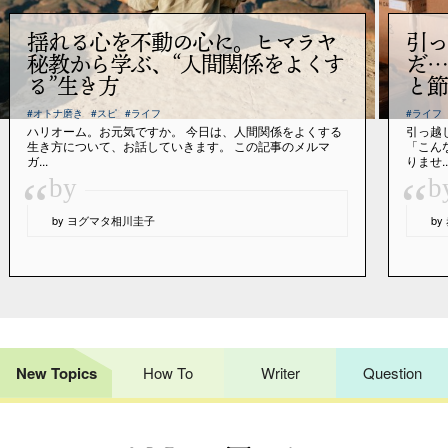
揺れる心を不動の心に。ヒマラヤ
引っ
秘教から学ぶ、“人間関係をよくす
だ…
る”生き方
と節
#オトナ磨き
#スピ
#ライフ
#ライフ
ハリオーム。お元気ですか。 今日は、人間関係をよくする
引っ越
生き方について、お話していきます。 この記事のメルマ
「こん
ガ...
りませ..
“
“
by
b
by ヨグマタ相川圭子
b
New Topics
How To
Writer
Question