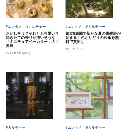
#エンタメ
#カルチャー
#エンタメ
#カルチャー
おいしそう？それとも可愛い？
都立9庭園で新たな夏の風物詩が
焼きたての香りが漂いそうな
始まる！色とりどりの和傘を無
「ミニチュアベーカリー」の世
料で貸出し
界展
by ぷれにゅー
by by them 編集部
#カルチャー
#エンタメ
#カルチャー