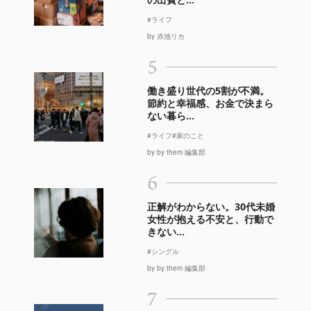
#ライフ
by 赤池リカ
5
働き盛り世代の5割が不満。
節約と幸福感、お金で決まら
ない暮ら...
#ライフ
#家のこと
by by them 編集部
6
正解がわからない。30代未婚
女性が抱える不安と、行動で
きない...
#シングル
by by them 編集部
7