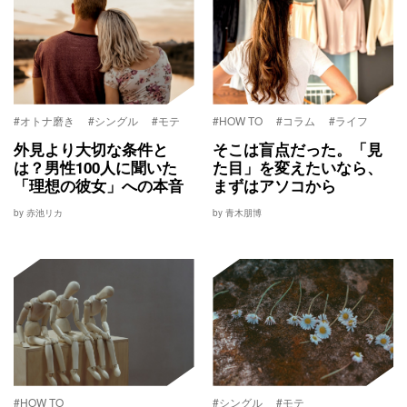
#オトナ磨き
#シングル
#モテ
#HOW TO
#コラム
#ライフ
外見より大切な条件と
そこは盲点だった。「見
は？男性100人に聞いた
た目」を変えたいなら、
「理想の彼女」への本音
まずはアソコから
by 赤池リカ
by 青木朋博
#HOW TO
#シングル
#モテ