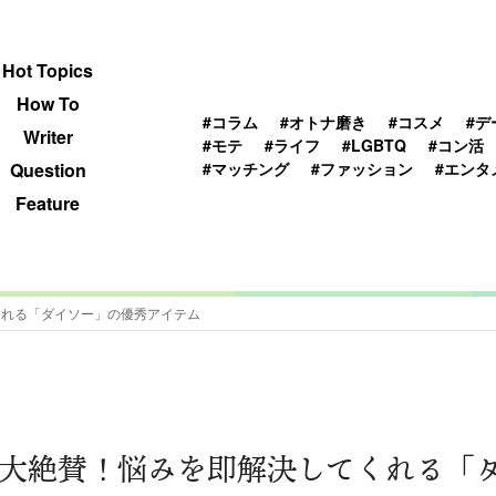
 TOPICS
HOWTO
WRITER
QUESTION
Hot Topics
How To
#コラム
#オトナ磨き
#コスメ
#デ
Writer
#モテ
#ライフ
#LGBTQ
#コン活
#マッチング
#ファッション
#エンタ
Question
Feature
くれる「ダイソー」の優秀アイテム
大絶賛！悩みを即解決してくれる「