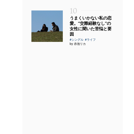
10
うまくいかない私の恋
愛。“交際経験なし”の
女性に聞いた苦悩と要
因
#シングル
#ライフ
by 赤池リカ