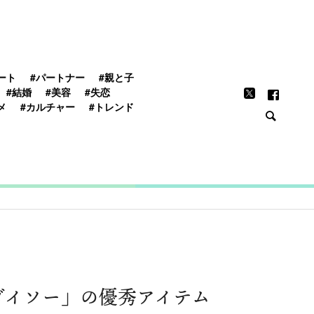
FEATURE
ート
#パートナー
#親と子
#結婚
#美容
#失恋
メ
#カルチャー
#トレンド
ダイソー」の優秀アイテム