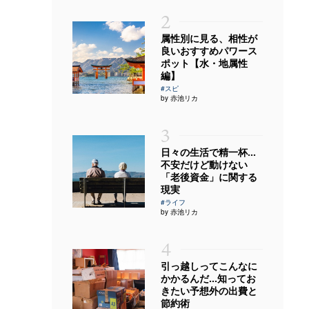
2
属性別に見る、相性が
良いおすすめパワース
ポット【水・地属性
編】
#スピ
by 赤池リカ
3
日々の生活で精一杯…
不安だけど動けない
「老後資金」に関する
現実
#ライフ
by 赤池リカ
4
引っ越しってこんなに
かかるんだ…知ってお
きたい予想外の出費と
節約術