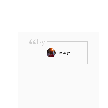
“
by
hayakyo