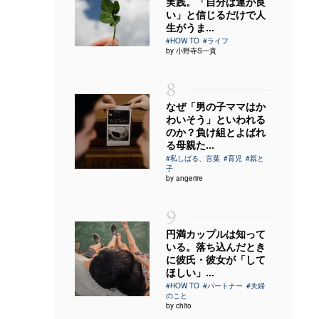
実践。「自分は運が良
い」と信じるだけで人
生がうま...
#HOW TO
#ライフ
by 小野寺S一貴
8
なぜ「男の子ママはか
わいそう」といわれる
のか？負け組とよばれ
る母親た...
#私しばる、言葉
#育児
#親と
子
by angerire
9
円満カップルは知って
いる。落ち込んだとき
に彼氏・彼女が「して
ほしい」...
#HOW TO
#パートナー
#夫婦
のこと
by chito