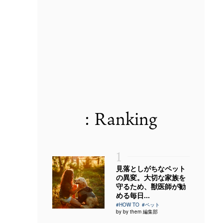
: Ranking
1
見落としがちなペット
の異変。大切な家族を
守るため、獣医師が勧
める毎日...
#HOW TO
#ペット
by by them 編集部