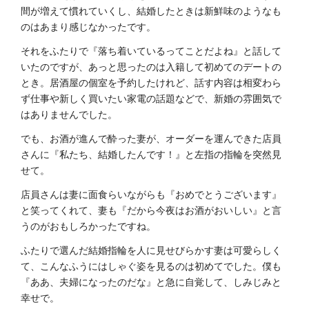
間が増えて慣れていくし、結婚したときは新鮮味のようなも
のはあまり感じなかったです。
それをふたりで『落ち着いているってことだよね』と話して
いたのですが、あっと思ったのは入籍して初めてのデートの
とき。居酒屋の個室を予約したけれど、話す内容は相変わら
ず仕事や新しく買いたい家電の話題などで、新婚の雰囲気で
はありませんでした。
でも、お酒が進んで酔った妻が、オーダーを運んできた店員
さんに『私たち、結婚したんです！』と左指の指輪を突然見
せて。
店員さんは妻に面食らいながらも『おめでとうございます』
と笑ってくれて、妻も『だから今夜はお酒がおいしい』と言
うのがおもしろかったですね。
ふたりで選んだ結婚指輪を人に見せびらかす妻は可愛らしく
て、こんなふうにはしゃぐ姿を見るのは初めてでした。僕も
『ああ、夫婦になったのだな』と急に自覚して、しみじみと
幸せで。