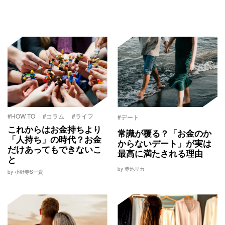
#HOW TO
#コラム
#ライフ
#デート
これからはお金持ちより
常識が覆る？「お金のか
「人持ち」の時代？お金
からないデート」が実は
だけあってもできないこ
最高に満たされる理由
と
by 赤池リカ
by 小野寺S一貴