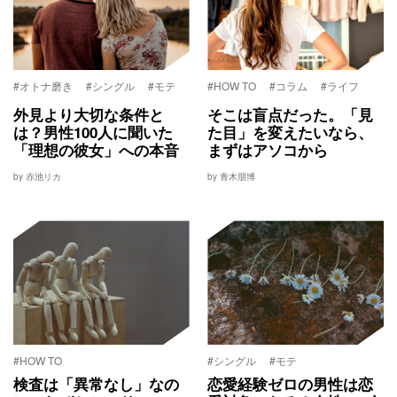
#オトナ磨き
#シングル
#モテ
#HOW TO
#コラム
#ライフ
外見より大切な条件と
そこは盲点だった。「見
は？男性100人に聞いた
た目」を変えたいなら、
「理想の彼女」への本音
まずはアソコから
by 赤池リカ
by 青木朋博
#HOW TO
#シングル
#モテ
検査は「異常なし」なの
恋愛経験ゼロの男性は恋