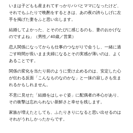
いまは子どもも産まれてすっかりパパとママになったけど、
それでもふたりで晩酌をするときは、あの夜の誇らしげに左
手を掲げた妻をふと思い出します。
結婚してよかった、とそのたびに感じるのも、妻のおかげな
のですよね」（男性／40歳／営業）
恋人関係になってからも仕事のつながりで会うし、一緒に過
ごす時間が長いまま夫婦になるとその実感が薄いのは、よく
あることです。
関係の変化を当たり前のように受け止めるのは、安定した心
が伝わる反面「こんなものなのかな」と一抹の寂しさも生ま
れるかもしれません。
不意に見せた「結婚をはしゃぐ姿」に配偶者の本心があり、
その衝撃は忘れられない新鮮さと幸せを残します。
家族が増えたとしても、ふたりきりになると思い出せるのは
それがうれしかったからです。