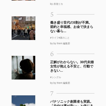
by 赤池リカ
5
働き盛り世代の5割が不満。
節約と幸福感、お金で決まら
ない暮ら...
#ライフ
#家のこと
by by them 編集部
6
正解がわからない。30代未婚
女性が抱える不安と、行動で
きない...
#シングル
by by them 編集部
7
パナソニック創業者も実践。
「自分は運が良い」と信じる