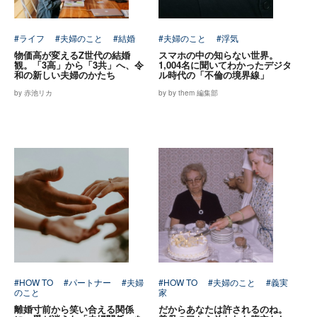
#ライフ
#夫婦のこと
#結婚
#夫婦のこと
#浮気
物価高が変えるZ世代の結婚
スマホの中の知らない世界。
観。「3高」から「3共」へ、令
1,004名に聞いてわかったデジタ
和の新しい夫婦のかたち
ル時代の「不倫の境界線」
by 赤池リカ
by by them 編集部
#HOW TO
#パートナー
#夫婦
#HOW TO
#夫婦のこと
#義実
のこと
家
離婚寸前から笑い合える関係
だからあなたは許されるのね。