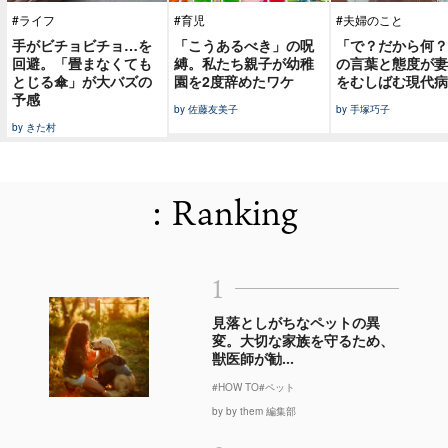
#ライフ
#育児
#夫婦のこと
手がビチョビチョ…を
「こうあるべき」の呪
「で？だから何？
回避。「畳まなくても
縛。私たち親子が幼稚
の言葉と態度が妻
とじる傘」が大バズの
園を2度辞めたワケ
をむしばむ現代病
予感
by 佐藤友美子
by 手塚巧子
by きた村
: Ranking
1
見落としがちなペットの異
変。大切な家族を守るため、
獣医師が勧...
#HOW TO
#ペット
by by them 編集部