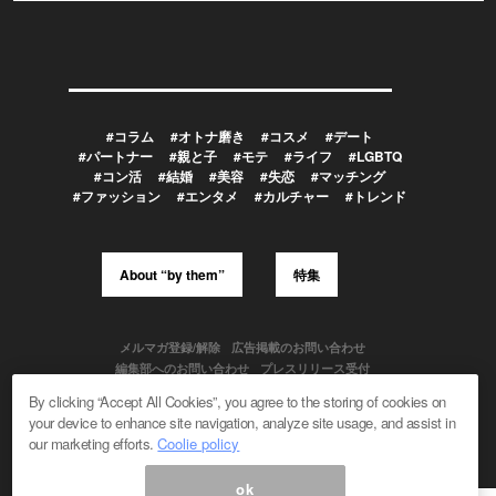
#コラム
#オトナ磨き
#コスメ
#デート
#パートナー
#親と子
#モテ
#ライフ
#LGBTQ
#コン活
#結婚
#美容
#失恋
#マッチング
#ファッション
#エンタメ
#カルチャー
#トレンド
About “by them”
特集
メルマガ登録/解除
広告掲載のお問い合わせ
編集部へのお問い合わせ
プレスリリース受付
メディア利用規約
By clicking “Accept All Cookies”, you agree to the storing of cookies on
your device to enhance site navigation, analyze site usage, and assist in
our marketing efforts.
Coolie policy
Powered by
ok
© 1999-2026 Magmag, Inc. All Rights Reserved