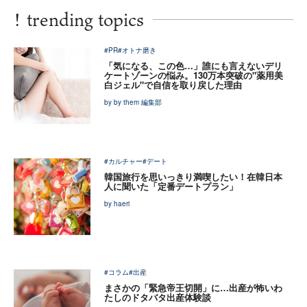
!
trending topics
#PR
#オトナ磨き
「気になる、この色…」誰にも言えないデリ
ケートゾーンの悩み。130万本突破の"薬用美
白ジェル"で自信を取り戻した理由
by by them 編集部
#カルチャー
#デート
韓国旅行を思いっきり満喫したい！在韓日本
人に聞いた「定番デートプラン」
by haeri
#コラム
#出産
まさかの「緊急帝王切開」に…出産が怖いわ
たしのドタバタ出産体験談