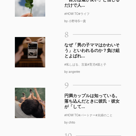
だけで人...
#HOW TO
#ライフ
by 小野寺S一貴
8
なぜ「男の子ママはかわいそ
う」といわれるのか？負け組
とよばれ...
#私しばる、言葉
#育児
#親と子
by angerire
9
円満カップルは知っている。
落ち込んだときに彼氏・彼女
が「して...
#HOW TO
#パートナー
#夫婦のこと
by chito
10