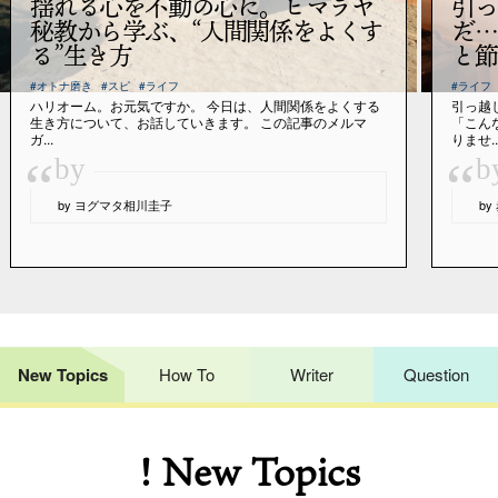
揺れる心を不動の心に。ヒマラヤ
引っ
秘教から学ぶ、“人間関係をよくす
だ…
る”生き方
と節
#オトナ磨き
#スピ
#ライフ
#ライフ
ハリオーム。お元気ですか。 今日は、人間関係をよくする
引っ越
生き方について、お話していきます。 この記事のメルマ
「こん
ガ...
りませ..
“
“
by
b
by ヨグマタ相川圭子
b
New Topics
How To
Writer
Question
! New Topics