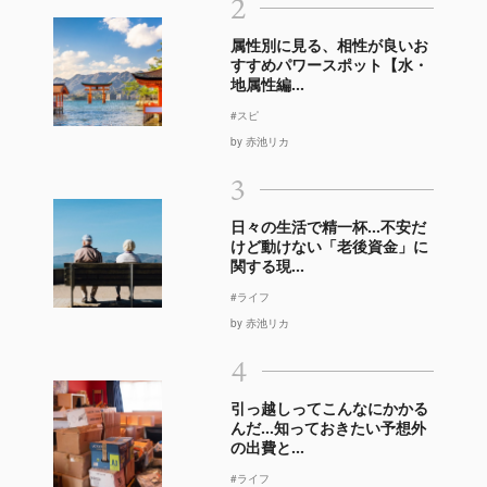
2
属性別に見る、相性が良いお
すすめパワースポット【水・
地属性編...
#スピ
by 赤池リカ
3
日々の生活で精一杯…不安だ
けど動けない「老後資金」に
関する現...
#ライフ
by 赤池リカ
4
引っ越しってこんなにかかる
んだ…知っておきたい予想外
の出費と...
#ライフ