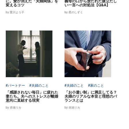
に。愛が消えた「夫婦関係」を
義母の口から放たれた腹立たし
変えるコツ
い一言への対処法【Q&A】
by 愛川よう子
by 星のしずく
#パートナー
#夫婦のこと
#夫婦のこと
#家のこと
「感謝されない毎日」に疲れた
「お小遣い制」に満足してる？
妻たち。夫へのストレスが離婚
夫婦のリアルな本音と理想のバ
意向に直結する現実
ランスとは
by 赤池リカ
by 赤池リカ