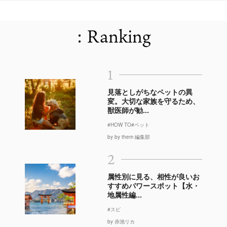
: Ranking
1
見落としがちなペットの異
変。大切な家族を守るため、
獣医師が勧...
#HOW TO
#ペット
by by them 編集部
2
属性別に見る、相性が良いお
すすめパワースポット【水・
地属性編...
#スピ
by 赤池リカ