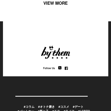
VIEW MORE
Follow Us
#コラム
#オトナ磨き
#コスメ
#デート
#パートナー
#親と子
#モテ
#ライフ
#LGBTQ