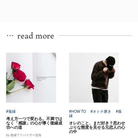
…
read more
#復縁
#HOW TO
#オトナ磨き
#復
縁
考え方一つで変わる。不満では
なく「感謝」の心が導く復縁成
オレのこと、まだ好き？思わせ
功への道
ぶりな態度を見せる元恋人の心
の中
by 復縁アドバイザー浅海