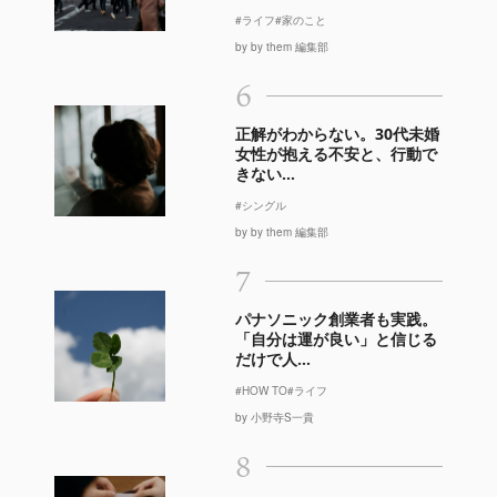
#ライフ
#家のこと
by by them 編集部
6
正解がわからない。30代未婚
女性が抱える不安と、行動で
きない...
#シングル
by by them 編集部
7
パナソニック創業者も実践。
「自分は運が良い」と信じる
だけで人...
#HOW TO
#ライフ
by 小野寺S一貴
8