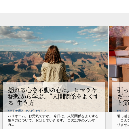
揺れる心を不動の心に。ヒマラヤ
引っ
秘教から学ぶ、“人間関係をよくす
だ…
る”生き方
と節
#オトナ磨き
#スピ
#ライフ
#ライフ
ハリオーム。お元気ですか。 今日は、人間関係をよくする
引っ越
生き方について、お話していきます。 この記事のメルマ
「こん
ガ...
りませ..