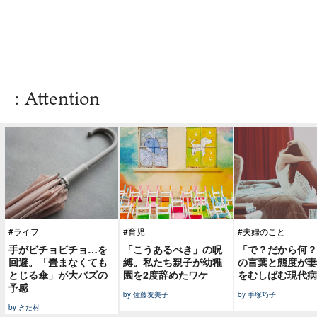
: Attention
#ライフ
#育児
#夫婦のこと
手がビチョビチョ…を
「こうあるべき」の呪
「で？だから何？
回避。「畳まなくても
縛。私たち親子が幼稚
の言葉と態度が妻
とじる傘」が大バズの
園を2度辞めたワケ
をむしばむ現代病
予感
by 佐藤友美子
by 手塚巧子
by きた村