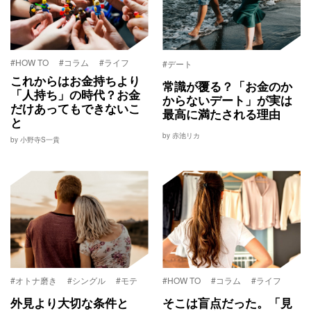
#HOW TO
#コラム
#ライフ
#デート
これからはお金持ちより
常識が覆る？「お金のか
「人持ち」の時代？お金
からないデート」が実は
だけあってもできないこ
最高に満たされる理由
と
by 赤池リカ
by 小野寺S一貴
#オトナ磨き
#シングル
#モテ
#HOW TO
#コラム
#ライフ
外見より大切な条件と
そこは盲点だった。「見