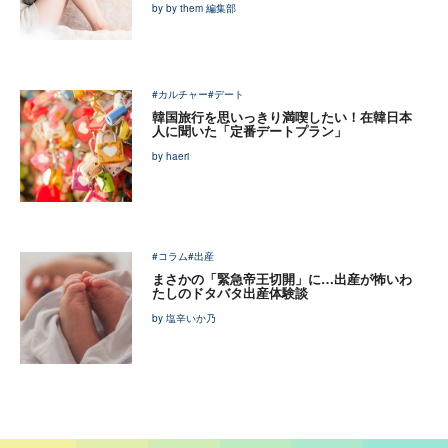
by by them 編集部
#カルチャー
#デート
韓国旅行を思いっきり満喫したい！在韓日本
人に聞いた「定番デートプラン」
by haeri
#コラム
#出産
まさかの「緊急帝王切開」に…出産が怖いわ
たしのドタバタ出産体験談
by 塩辛いか乃