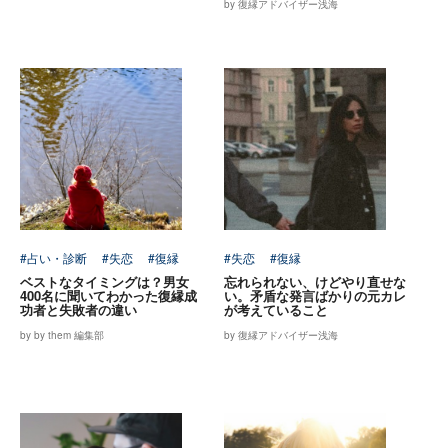
by 復縁アドバイザー浅海
#占い・診断
#失恋
#復縁
#失恋
#復縁
ベストなタイミングは？男女
忘れられない、けどやり直せな
400名に聞いてわかった復縁成
い。矛盾な発言ばかりの元カレ
功者と失敗者の違い
が考えていること
by by them 編集部
by 復縁アドバイザー浅海