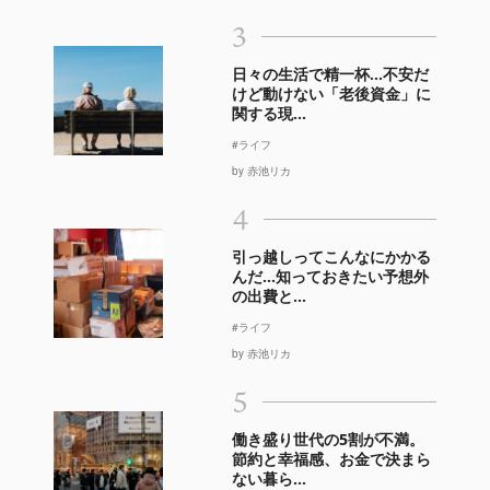
3
日々の生活で精一杯…不安だ
けど動けない「老後資金」に
関する現...
#ライフ
by 赤池リカ
4
引っ越しってこんなにかかる
んだ…知っておきたい予想外
の出費と...
#ライフ
by 赤池リカ
5
働き盛り世代の5割が不満。
節約と幸福感、お金で決まら
ない暮ら...