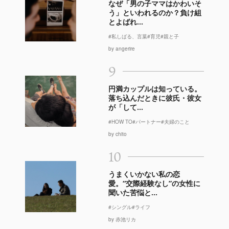
なぜ「男の子ママはかわいそ
う」といわれるのか？負け組
とよばれ...
#私しばる、言葉
#育児
#親と子
by angerire
9
円満カップルは知っている。
落ち込んだときに彼氏・彼女
が「して...
#HOW TO
#パートナー
#夫婦のこと
by chito
10
うまくいかない私の恋
愛。“交際経験なし”の女性に
聞いた苦悩と...
#シングル
#ライフ
by 赤池リカ