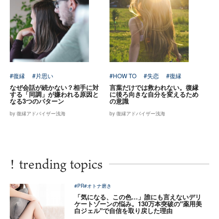
#復縁
#片思い
#HOW TO
#失恋
#復縁
なぜ会話が続かない？相手に対
言葉だけでは救われない。復縁
する「同調」が嫌われる原因と
に後ろ向きな自分を変えるため
なる3つのパターン
の意識
by 復縁アドバイザー浅海
by 復縁アドバイザー浅海
!
trending topics
#PR
#オトナ磨き
「気になる、この色…」誰にも言えないデリ
ケートゾーンの悩み。130万本突破の"薬用美
白ジェル"で自信を取り戻した理由