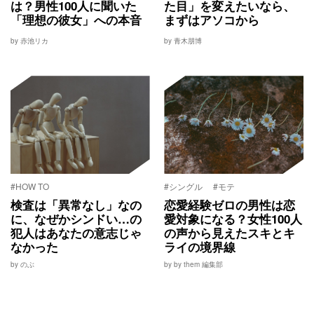
は？男性100人に聞いた
た目」を変えたいなら、
「理想の彼女」への本音
まずはアソコから
by 赤池リカ
by 青木朋博
#HOW TO
#シングル
#モテ
検査は「異常なし」なの
恋愛経験ゼロの男性は恋
に、なぜかシンドい…の
愛対象になる？女性100人
犯人はあなたの意志じゃ
の声から見えたスキとキ
なかった
ライの境界線
by のぶ
by by them 編集部