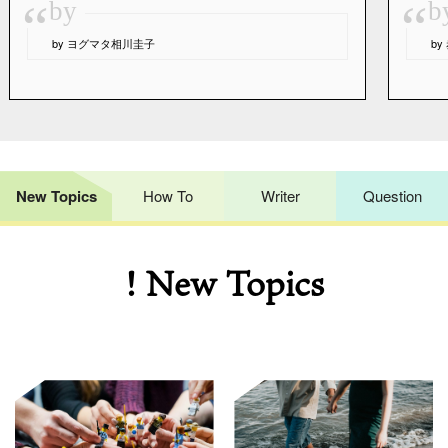
“
“
by
b
by ヨグマタ相川圭子
b
New Topics
How To
Writer
Question
! New Topics