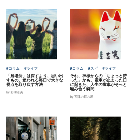
#コラム
#ライフ
#コラム
#スピ
#ライフ
「居場所」は探すより、思い出
それ、神様からの「ちょっと待
すもの。追われる毎日で大きな
った」かも。電車が止まった日
視点を取り戻す方法
に起きた、人生の歯車がそっと
噛み合う瞬間
by 野澤卓央
by 西陣の拝み屋