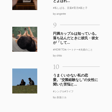
とよばれ...
#私しばる、言葉
#育児
#親と子
by angerire
9
円満カップルは知っている。
落ち込んだときに彼氏・彼女
が「して...
#HOW TO
#パートナー
#夫婦のこと
by chito
10
うまくいかない私の恋
愛。“交際経験なし”の女性に
聞いた苦悩と...
#シングル
#ライフ
by 赤池リカ