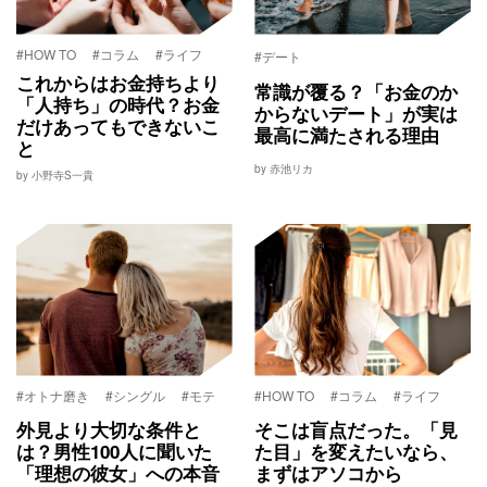
#HOW TO
#コラム
#ライフ
#デート
これからはお金持ちより
常識が覆る？「お金のか
「人持ち」の時代？お金
からないデート」が実は
だけあってもできないこ
最高に満たされる理由
と
by 赤池リカ
by 小野寺S一貴
#オトナ磨き
#シングル
#モテ
#HOW TO
#コラム
#ライフ
外見より大切な条件と
そこは盲点だった。「見
は？男性100人に聞いた
た目」を変えたいなら、
「理想の彼女」への本音
まずはアソコから