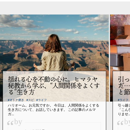
揺れる心を不動の心に。ヒマラヤ
引っ
秘教から学ぶ、“人間関係をよくす
だ…
る”生き方
と節
#オトナ磨き
#スピ
#ライフ
#ライフ
ハリオーム。お元気ですか。 今日は、人間関係をよくする
引っ越
生き方について、お話していきます。 この記事のメルマ
「こん
ガ...
りませ..
“
“
by
b