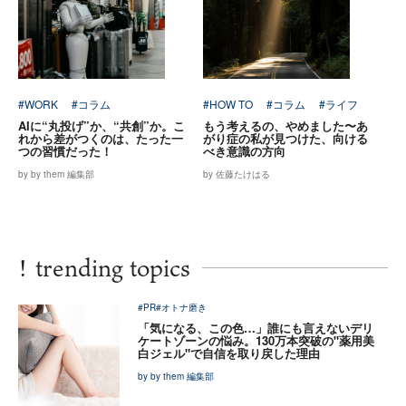
#WORK
#コラム
#HOW TO
#コラム
#ライフ
AIに“丸投げ”か、“共創”か。こ
もう考えるの、やめました〜あ
れから差がつくのは、たった一
がり症の私が見つけた、向ける
つの習慣だった！
べき意識の方向
by by them 編集部
by 佐藤たけはる
!
trending topics
#PR
#オトナ磨き
「気になる、この色…」誰にも言えないデリ
ケートゾーンの悩み。130万本突破の"薬用美
白ジェル"で自信を取り戻した理由
by by them 編集部