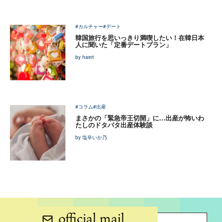
#カルチャー
#デート
韓国旅行を思いっきり満喫したい！在韓日本
人に聞いた「定番デートプラン」
by haeri
#コラム
#出産
まさかの「緊急帝王切開」に…出産が怖いわ
たしのドタバタ出産体験談
by 塩辛いか乃
official mail