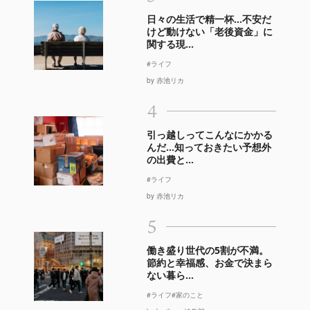
日々の生活で精一杯…不安だ
けど動けない「老後資金」に
関する現...
#ライフ
by 赤池リカ
4
引っ越しってこんなにかかる
んだ…知っておきたい予想外
の出費と...
#ライフ
by 赤池リカ
5
働き盛り世代の5割が不満。
節約と幸福感、お金で決まら
ない暮ら...
#ライフ
#家のこと