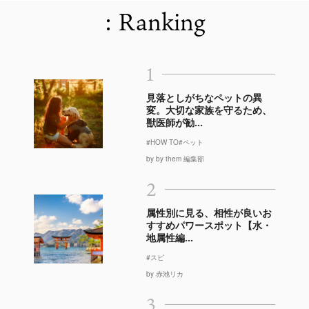
: Ranking
1
見落としがちなペットの異
変。大切な家族を守るため、
獣医師が勧...
#HOW TO
#ペット
by by them 編集部
2
属性別に見る、相性が良いお
すすめパワースポット【水・
地属性編...
#スピ
by 赤池リカ
3