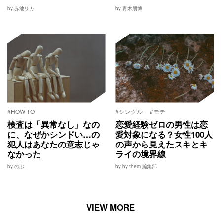
by 赤池リカ
by 青木朋博
#HOW TO
#シングル
#モテ
検査は「異常なし」なの
恋愛経験ゼロの男性は恋
に、なぜかシンドい…の
愛対象になる？女性100人
犯人はあなたの意志じゃ
の声から見えたスキとキ
なかった
ライの境界線
by のぶ
by by them 編集部
VIEW MORE