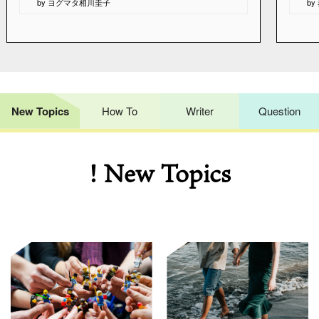
by ヨグマタ相川圭子
b
New Topics
How To
Writer
Question
! New Topics