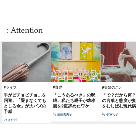
: Attention
#ライフ
#育児
#夫婦のこと
手がビチョビチョ…を
「こうあるべき」の呪
「で？だから何？
回避。「畳まなくても
縛。私たち親子が幼稚
の言葉と態度が妻
とじる傘」が大バズの
園を2度辞めたワケ
をむしばむ現代病
予感
by 佐藤友美子
by 手塚巧子
by きた村