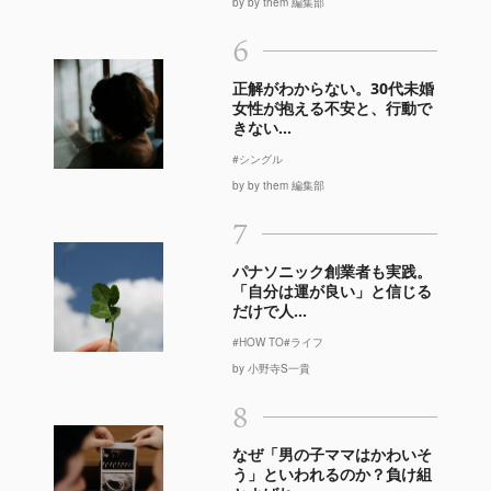
by by them 編集部
6
正解がわからない。30代未婚
女性が抱える不安と、行動で
きない...
#シングル
by by them 編集部
7
パナソニック創業者も実践。
「自分は運が良い」と信じる
だけで人...
#HOW TO
#ライフ
by 小野寺S一貴
8
なぜ「男の子ママはかわいそ
う」といわれるのか？負け組