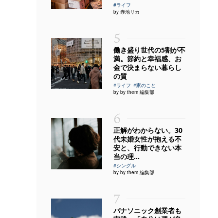
#ライフ
by 赤池リカ
5
働き盛り世代の5割が不
満。節約と幸福感、お
金で決まらない暮らし
の質
#ライフ
#家のこと
by by them 編集部
6
正解がわからない。30
代未婚女性が抱える不
安と、行動できない本
当の理...
#シングル
by by them 編集部
7
パナソニック創業者も