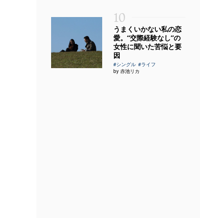
10
うまくいかない私の恋
愛。“交際経験なし”の
女性に聞いた苦悩と要
因
#シングル
#ライフ
by 赤池リカ