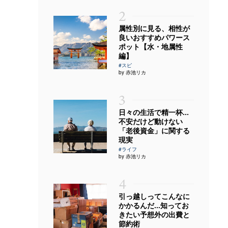
2
属性別に見る、相性が
良いおすすめパワース
ポット【水・地属性
編】
#スピ
by 赤池リカ
3
日々の生活で精一杯…
不安だけど動けない
「老後資金」に関する
現実
#ライフ
by 赤池リカ
4
引っ越しってこんなに
かかるんだ…知ってお
きたい予想外の出費と
節約術