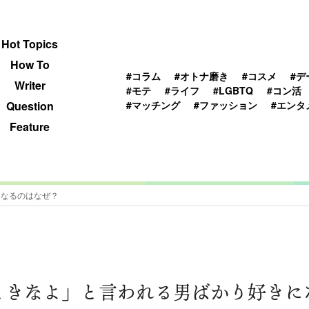
 TOPICS
HOWTO
WRITER
QUESTION
Hot Topics
How To
#コラム
#オトナ磨き
#コスメ
#デ
Writer
#モテ
#ライフ
#LGBTQ
#コン活
#マッチング
#ファッション
#エンタ
Question
Feature
になるのはなぜ？
ときなよ」と言われる男ばかり好きに