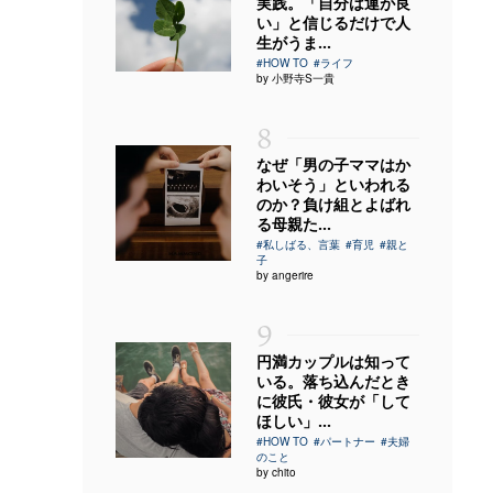
実践。「自分は運が良
い」と信じるだけで人
生がうま...
#HOW TO
#ライフ
by 小野寺S一貴
8
なぜ「男の子ママはか
わいそう」といわれる
のか？負け組とよばれ
る母親た...
#私しばる、言葉
#育児
#親と
子
by angerire
9
円満カップルは知って
いる。落ち込んだとき
に彼氏・彼女が「して
ほしい」...
#HOW TO
#パートナー
#夫婦
のこと
by chito