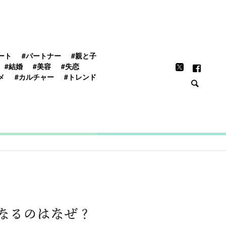
FEATURE
ート
#パートナー
#親と子
#結婚
#美容
#失恋
メ
#カルチャー
#トレンド
なるのはなぜ？