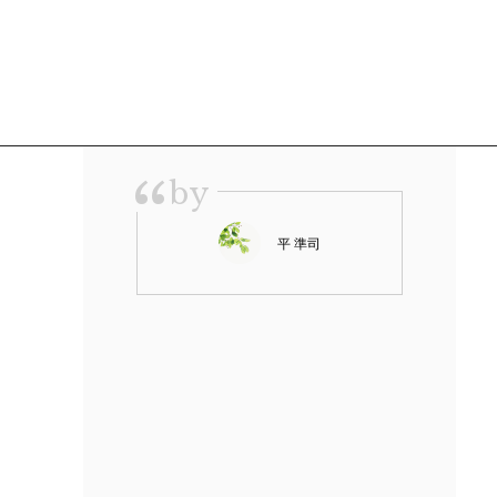
“
by
平 準司