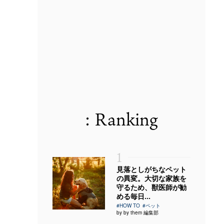
: Ranking
1
見落としがちなペット
の異変。大切な家族を
守るため、獣医師が勧
める毎日...
#HOW TO
#ペット
by by them 編集部