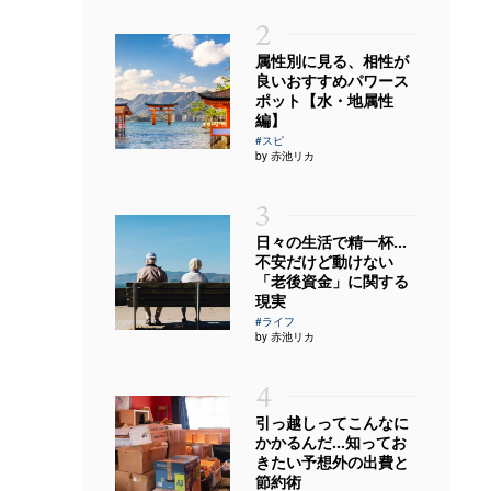
2
属性別に見る、相性が
良いおすすめパワース
ポット【水・地属性
編】
#スピ
by 赤池リカ
3
日々の生活で精一杯…
不安だけど動けない
「老後資金」に関する
現実
#ライフ
by 赤池リカ
4
引っ越しってこんなに
かかるんだ…知ってお
きたい予想外の出費と
節約術