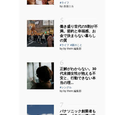
#ライフ
by 赤池リカ
5
働き盛り世代の5割が不
満。節約と幸福感、お
金で決まらない暮らし
の質
#ライフ
#家のこと
by by them 編集部
6
正解がわからない。30
代未婚女性が抱える不
安と、行動できない本
当の理...
#シングル
by by them 編集部
7
パナソニック創業者も