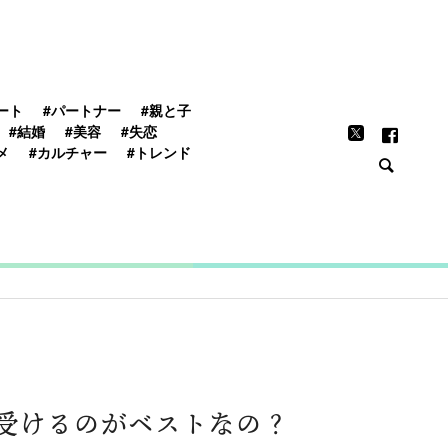
FEATURE
ート
#パートナー
#親と子
#結婚
#美容
#失恋
メ
#カルチャー
#トレンド
受けるのがベストなの？