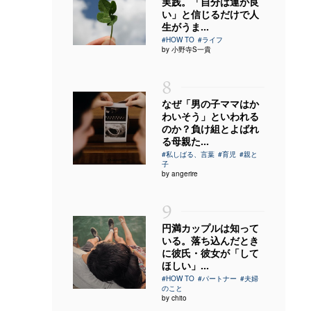
実践。「自分は運が良
い」と信じるだけで人
生がうま...
#HOW TO
#ライフ
by 小野寺S一貴
8
なぜ「男の子ママはか
わいそう」といわれる
のか？負け組とよばれ
る母親た...
#私しばる、言葉
#育児
#親と
子
by angerire
9
円満カップルは知って
いる。落ち込んだとき
に彼氏・彼女が「して
ほしい」...
#HOW TO
#パートナー
#夫婦
のこと
by chito