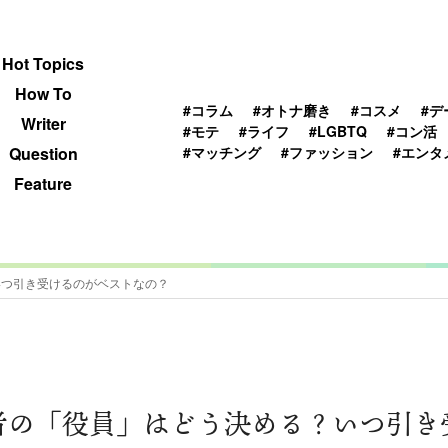
 TOPICS
HOWTO
WRITER
QUESTION
Hot Topics
How To
#コラム
#オトナ磨き
#コスメ
#デ
Writer
#モテ
#ライフ
#LGBTQ
#コン活
#マッチング
#ファッション
#エンタ
Question
Feature
いつ引き受けるのがベストなの？
者の「役員」はどう決める？いつ引き