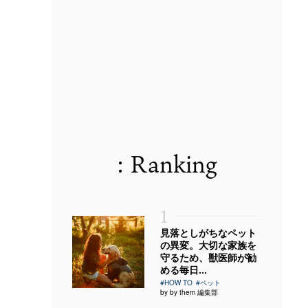
: Ranking
1
見落としがちなペット
の異変。大切な家族を
守るため、獣医師が勧
める毎日...
#HOW TO
#ペット
by by them 編集部