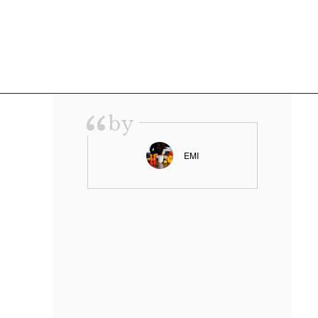
“
by
EMI