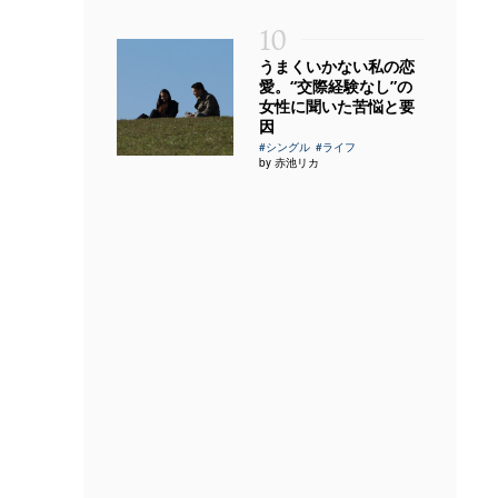
10
うまくいかない私の恋
愛。“交際経験なし”の
女性に聞いた苦悩と要
因
#シングル
#ライフ
by 赤池リカ