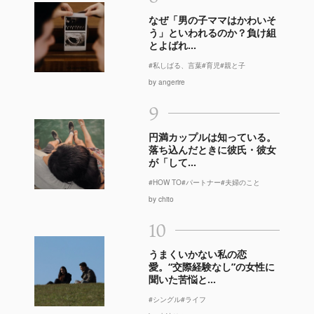
なぜ「男の子ママはかわいそ
う」といわれるのか？負け組
とよばれ...
#私しばる、言葉
#育児
#親と子
by angerire
9
円満カップルは知っている。
落ち込んだときに彼氏・彼女
が「して...
#HOW TO
#パートナー
#夫婦のこと
by chito
10
うまくいかない私の恋
愛。“交際経験なし”の女性に
聞いた苦悩と...
#シングル
#ライフ