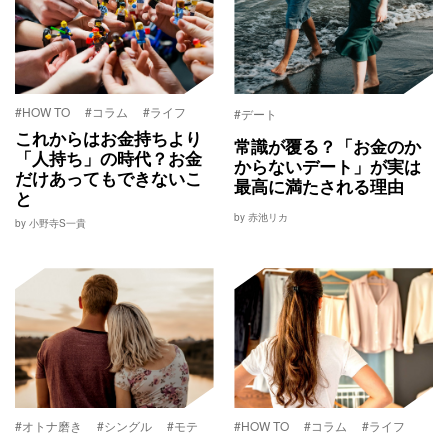
#HOW TO
#コラム
#ライフ
#デート
これからはお金持ちより
常識が覆る？「お金のか
「人持ち」の時代？お金
からないデート」が実は
だけあってもできないこ
最高に満たされる理由
と
by 赤池リカ
by 小野寺S一貴
#オトナ磨き
#シングル
#モテ
#HOW TO
#コラム
#ライフ