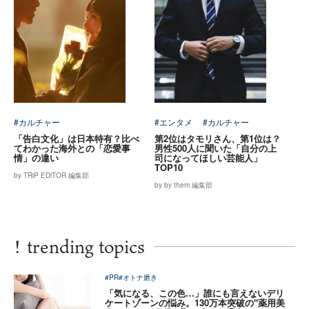
#カルチャー
#エンタメ
#カルチャー
「告白文化」は日本特有？比べ
第2位はタモリさん、第1位は？
てわかった海外との「恋愛事
男性500人に聞いた「自分の上
情」の違い
司になってほしい芸能人」
TOP10
by TRiP EDiTOR 編集部
by by them 編集部
!
trending topics
#PR
#オトナ磨き
「気になる、この色…」誰にも言えないデリ
ケートゾーンの悩み。130万本突破の"薬用美