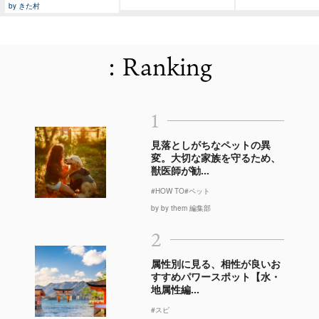
by きた村
: Ranking
1
見落としがちなペットの異
変。大切な家族を守るため、
獣医師が勧...
#HOW TO
#ペット
by by them 編集部
2
属性別に見る、相性が良いお
すすめパワースポット【水・
地属性編...
#スピ