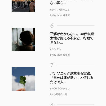
ない暮ら...
#ライフ
#家のこと
by by them 編集部
6
正解がわからない。30代未婚
女性が抱える不安と、行動で
きない...
#シングル
by by them 編集部
7
パナソニック創業者も実践。
「自分は運が良い」と信じる
だけで人...
#HOW TO
#ライフ
by 小野寺S一貴
8