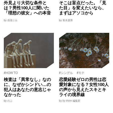
外見より大切な条件と
そこは盲点だった。「見
は？男性100人に聞いた
た目」を変えたいなら、
「理想の彼女」への本音
まずはアソコから
by 赤池リカ
by 青木朋博
#HOW TO
#シングル
#モテ
検査は「異常なし」なの
恋愛経験ゼロの男性は恋
に、なぜかシンドい…の
愛対象になる？女性100人
犯人はあなたの意志じゃ
の声から見えたスキとキ
なかった
ライの境界線
by のぶ
by by them 編集部