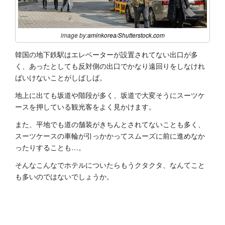
image by:
aminkorea
/
Shutterstock.com
韓国の地下鉄駅はエレベーターが設置されてない出口が多
く、あったとしても反対側の出口でかなり遠回りをしなけれ
ばいけないことがしばしば。
地上に出ても坂道や階段が多く、坂道で大変そうにスーツケ
ースを押している観光客をよく見かけます。
また、平地でも道の舗装がきちんとされてないことも多く、
スーツケースの車輪が引っかかってスムーズに前に進めなか
ったりすることも…。
そんなこんなでホテルについたらもうクタクタ、なんてこと
も多いのではないでしょうか。