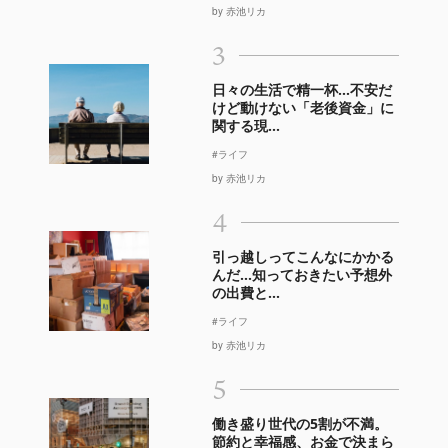
by 赤池リカ
3
日々の生活で精一杯…不安だ
けど動けない「老後資金」に
関する現...
#ライフ
by 赤池リカ
4
引っ越しってこんなにかかる
んだ…知っておきたい予想外
の出費と...
#ライフ
by 赤池リカ
5
働き盛り世代の5割が不満。
節約と幸福感、お金で決まら