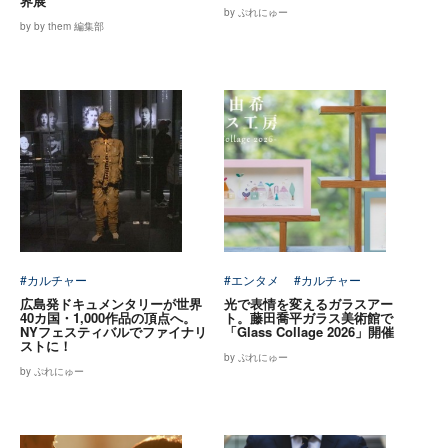
界展
by ぷれにゅー
by by them 編集部
#カルチャー
#エンタメ
#カルチャー
広島発ドキュメンタリーが世界
光で表情を変えるガラスアー
40カ国・1,000作品の頂点へ。
ト。藤田喬平ガラス美術館で
NYフェスティバルでファイナリ
「Glass Collage 2026」開催
ストに！
by ぷれにゅー
by ぷれにゅー