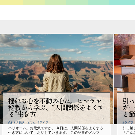
揺れる心を不動の心に。ヒマラヤ
引っ
秘教から学ぶ、“人間関係をよくす
だ…
る”生き方
と節
#オトナ磨き
#スピ
#ライフ
#ライフ
ハリオーム。お元気ですか。 今日は、人間関係をよくする
引っ越
生き方について、お話していきます。 この記事のメルマ
「こん