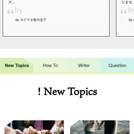
ガ...
りませ..
“
“
by
b
by ヨグマタ相川圭子
b
New Topics
How To
Writer
Question
! New Topics