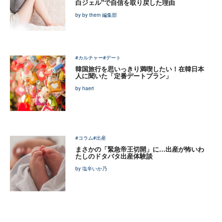
白ジェル"で自信を取り戻した理由
by by them 編集部
#カルチャー
#デート
韓国旅行を思いっきり満喫したい！在韓日本
人に聞いた「定番デートプラン」
by haeri
#コラム
#出産
まさかの「緊急帝王切開」に…出産が怖いわ
たしのドタバタ出産体験談
by 塩辛いか乃