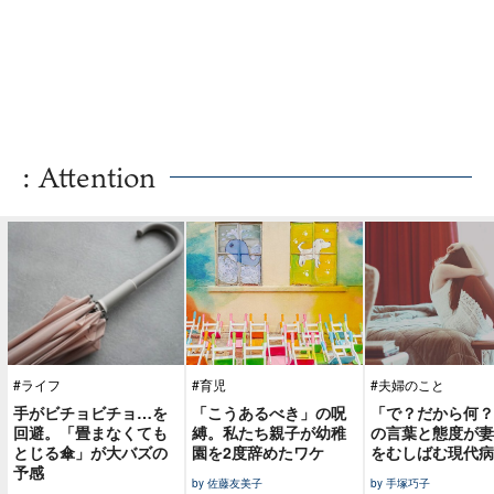
: Attention
#ライフ
#育児
#夫婦のこと
手がビチョビチョ…を
「こうあるべき」の呪
「で？だから何？
回避。「畳まなくても
縛。私たち親子が幼稚
の言葉と態度が妻
とじる傘」が大バズの
園を2度辞めたワケ
をむしばむ現代病
予感
by 佐藤友美子
by 手塚巧子