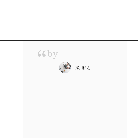
“
by
瀬川裕之