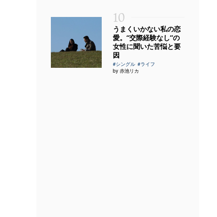
10
うまくいかない私の恋
愛。“交際経験なし”の
女性に聞いた苦悩と要
因
#シングル
#ライフ
by 赤池リカ