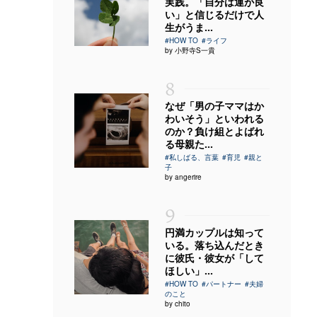
実践。「自分は運が良
い」と信じるだけで人
生がうま...
#HOW TO
#ライフ
by 小野寺S一貴
8
なぜ「男の子ママはか
わいそう」といわれる
のか？負け組とよばれ
る母親た...
#私しばる、言葉
#育児
#親と
子
by angerire
9
円満カップルは知って
いる。落ち込んだとき
に彼氏・彼女が「して
ほしい」...
#HOW TO
#パートナー
#夫婦
のこと
by chito