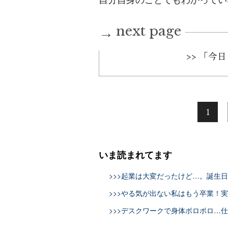
next page
→
>> 「今
1
いま読まれてます
>>>起業は大変だったけど…。誕生
>>>やる気が出ない私はもう卒業！
>>>デスクワークで身体ボロボロ…