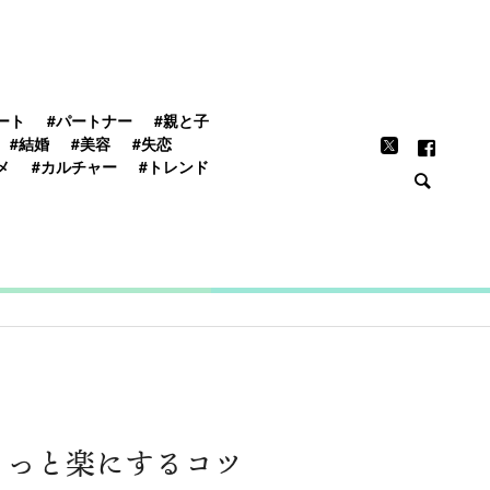
FEATURE
ート
#パートナー
#親と子
#結婚
#美容
#失恋
メ
#カルチャー
#トレンド
ょっと楽にするコツ