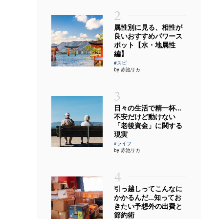
2
属性別に見る、相性が
良いおすすめパワース
ポット【水・地属性
編】
#スピ
by 赤池リカ
3
日々の生活で精一杯…
不安だけど動けない
「老後資金」に関する
現実
#ライフ
by 赤池リカ
4
引っ越しってこんなに
かかるんだ…知ってお
きたい予想外の出費と
節約術