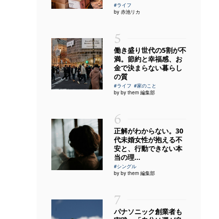
#ライフ
by 赤池リカ
5
働き盛り世代の5割が不
満。節約と幸福感、お
金で決まらない暮らし
の質
#ライフ
#家のこと
by by them 編集部
6
正解がわからない。30
代未婚女性が抱える不
安と、行動できない本
当の理...
#シングル
by by them 編集部
7
パナソニック創業者も