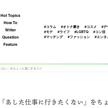
 TOPICS
HOWTO
WRITER
QUESTION
Hot Topics
How To
#コラム
#オトナ磨き
#コスメ
#デ
Writer
#モテ
#ライフ
#LGBTQ
#コン活
#マッチング
#ファッション
#エンタ
Question
Feature
くない」をちょっと楽にするコツ
「あした仕事に行きたくない」をち