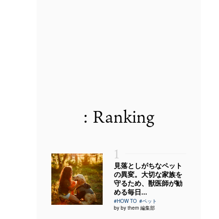
: Ranking
1
見落としがちなペット
の異変。大切な家族を
守るため、獣医師が勧
める毎日...
#HOW TO
#ペット
by by them 編集部