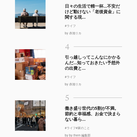
日々の生活で精一杯…不安だ
けど動けない「老後資金」に
関する現...
#ライフ
by 赤池リカ
4
引っ越しってこんなにかかる
んだ…知っておきたい予想外
の出費と...
#ライフ
by 赤池リカ
5
働き盛り世代の5割が不満。
節約と幸福感、お金で決まら
ない暮ら...
#ライフ
#家のこと
by by them 編集部