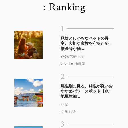
: Ranking
1
見落としがちなペットの異
変。大切な家族を守るため、
獣医師が勧...
#HOW TO
#ペット
by by them 編集部
2
属性別に見る、相性が良いお
すすめパワースポット【水・
地属性編...
#スピ
by 赤池リカ
3