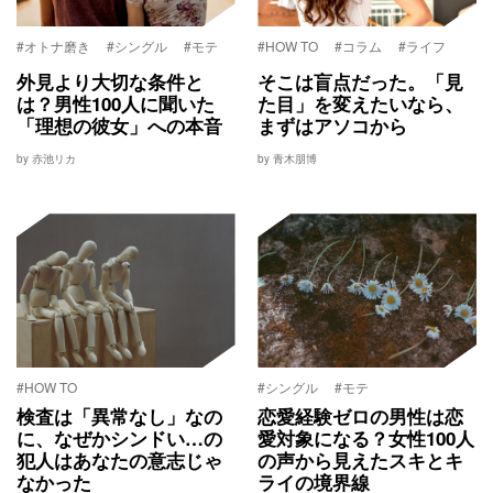
#オトナ磨き
#シングル
#モテ
#HOW TO
#コラム
#ライフ
外見より大切な条件と
そこは盲点だった。「見
は？男性100人に聞いた
た目」を変えたいなら、
「理想の彼女」への本音
まずはアソコから
by 赤池リカ
by 青木朋博
#HOW TO
#シングル
#モテ
検査は「異常なし」なの
恋愛経験ゼロの男性は恋
に、なぜかシンドい…の
愛対象になる？女性100人
犯人はあなたの意志じゃ
の声から見えたスキとキ
なかった
ライの境界線