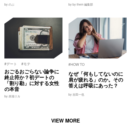
by のぶ
by by them 編集部
#デート
#モテ
#HOW TO
おごるおごらない論争に
なぜ「何もしてないのに
終止符か？初デートの
肩が疲れる」のか。その
「割り勘」に対する女性
答えは呼吸にあった？
の本音
by 吉田一也
by 赤池リカ
VIEW MORE