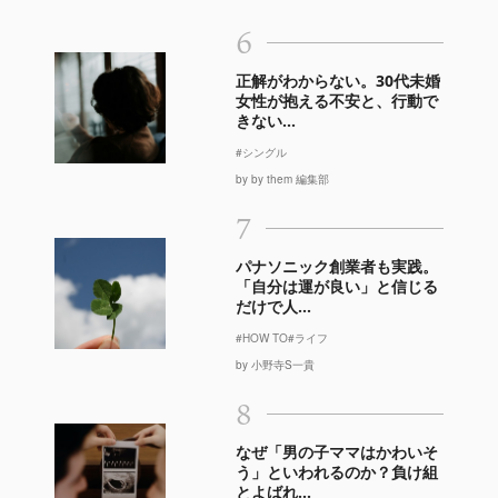
6
正解がわからない。30代未婚
女性が抱える不安と、行動で
きない...
#シングル
by by them 編集部
7
パナソニック創業者も実践。
「自分は運が良い」と信じる
だけで人...
#HOW TO
#ライフ
by 小野寺S一貴
8
なぜ「男の子ママはかわいそ
う」といわれるのか？負け組
とよばれ...