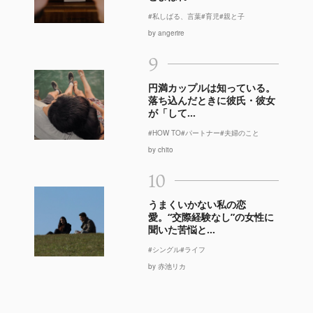
#私しばる、言葉
#育児
#親と子
by angerire
9
円満カップルは知っている。
落ち込んだときに彼氏・彼女
が「して...
#HOW TO
#パートナー
#夫婦のこと
by chito
10
うまくいかない私の恋
愛。“交際経験なし”の女性に
聞いた苦悩と...
#シングル
#ライフ
by 赤池リカ