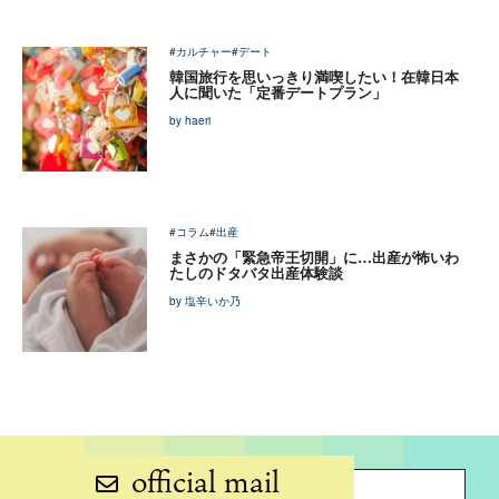
#カルチャー
#デート
韓国旅行を思いっきり満喫したい！在韓日本
人に聞いた「定番デートプラン」
by haeri
#コラム
#出産
まさかの「緊急帝王切開」に…出産が怖いわ
たしのドタバタ出産体験談
by 塩辛いか乃
official mail