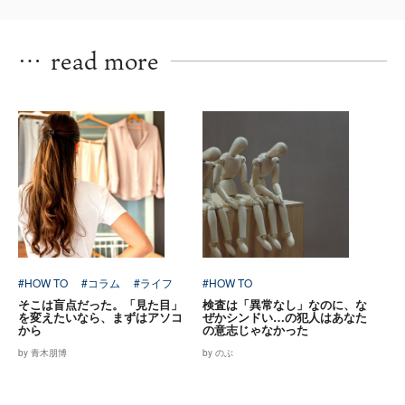
…
read more
#HOW TO
#コラム
#ライフ
#HOW TO
そこは盲点だった。「見た目」
検査は「異常なし」なのに、な
を変えたいなら、まずはアソコ
ぜかシンドい…の犯人はあなた
から
の意志じゃなかった
by 青木朋博
by のぶ