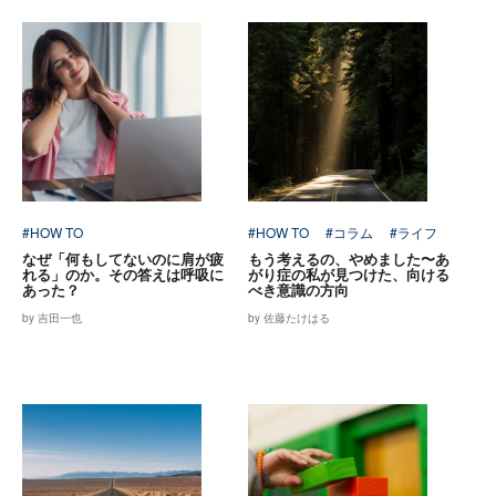
#HOW TO
#HOW TO
#コラム
#ライフ
なぜ「何もしてないのに肩が疲
もう考えるの、やめました〜あ
れる」のか。その答えは呼吸に
がり症の私が見つけた、向ける
あった？
べき意識の方向
by 吉田一也
by 佐藤たけはる