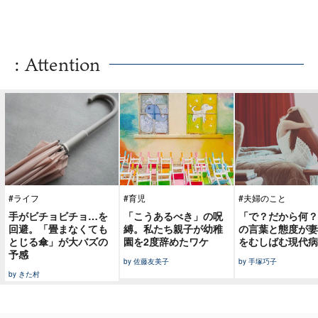
: Attention
#ライフ
#育児
#夫婦のこと
手がビチョビチョ…を
「こうあるべき」の呪
「で？だから何？
回避。「畳まなくても
縛。私たち親子が幼稚
の言葉と態度が妻
とじる傘」が大バズの
園を2度辞めたワケ
をむしばむ現代病
予感
by 佐藤友美子
by 手塚巧子
by きた村