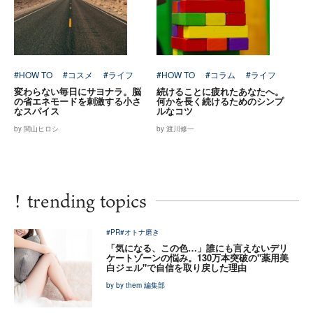
#HOW TO
#コスメ
#ライフ
#HOW TO
#コラム
#ライフ
変わらない毎日にサヨナラ。脳
続けることに疲れたあなたへ。
の省エネモードを刺激する小さ
何かを長く続けるためのシンプ
なスパイス
ルなコツ
by 関山ヒロシ
by 渡川修一
!
trending topics
#PR
#オトナ磨き
「気になる、この色…」誰にも言えないデリ
ケートゾーンの悩み。130万本突破の"薬用美
白ジェル"で自信を取り戻した理由
by by them 編集部