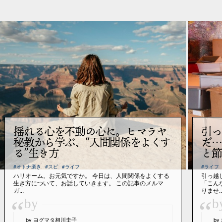
揺れる心を不動の心に。ヒマラヤ
引っ
秘教から学ぶ、“人間関係をよくす
だ…
る”生き方
と節
#オトナ磨き
#スピ
#ライフ
#ライフ
ハリオーム。お元気ですか。 今日は、人間関係をよくする
引っ越
生き方について、お話していきます。 この記事のメルマ
「こん
ガ...
りませ..
“
“
by
b
by ヨグマタ相川圭子
b