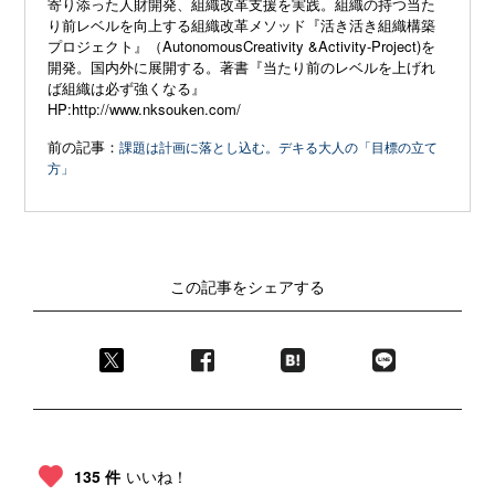
寄り添
った人財開発、組織改革支援を実践。組織の持つ当た
り前レベルを
向上する組織改革メソッド『活き活き組織構築
プロジェクト』（
AutonomousCreativity &Activity-Project)を
開発。国内外に展開する。
著書『当たり前のレベルを上げれ
ば組織は必ず強くなる』
HP:
http://www.nksouken.com/
前の記事：
課題は計画に落とし込む。デキる大人の「目標の立て
方」
この記事をシェアする
135 件
いいね！